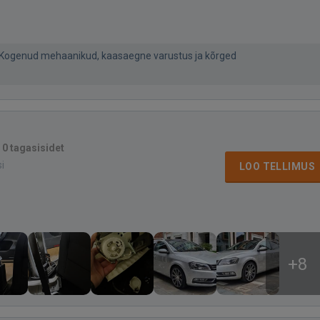
e! Kogenud mehaanikud, kaasaegne varustus ja kõrged
·
0 tagasisidet
si
LOO TELLIMUS
+8