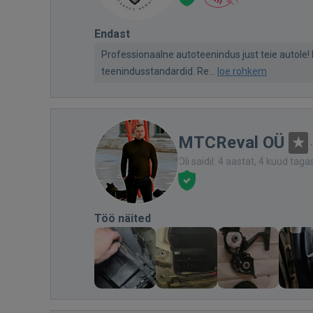
Endast
Professionaalne autoteenindus just teie autol
teenindusstandardid. Re...
loe rohkem
MTCReval OÜ
Oli saidil: 4 aastat, 4 kuud taga
Töö näited