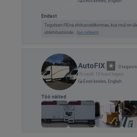
Eesti keeles, English
Endast
Tegutsen FIEna ehitusvaldkonnas, kus mul on üle
üldehitustööde...
loe rohkem
AutoFIX
·
0 tagasis
Oli saidil: 10 kuud tagasi
Eesti keeles, English
Töö näited