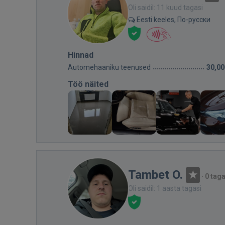
Oli saidil: 11 kuud tagasi
Eesti keeles, По-русски
Hinnad
Automehaaniku teenused
30,00
Töö näited
Tambet O.
·
0 tag
Oli saidil: 1 aasta tagasi