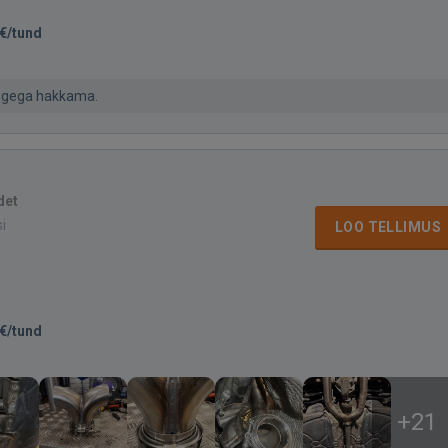
€/tund
õigega hakkama.
det
si
LOO TELLIMUS
€/tund
+21