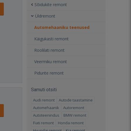
Sõidukite remont
Üldremont
Automehaaniku teenused
Käigukasti remont
Roolilati remont
Veermiku remont
Pidurite remont
Samuti otsiti
Audi remont
Autode taastamine
Automehaanik
Autoremont
Autoteenindus
BMW remont
Fiati remont
Honda remont
Hyundai remont
Kia remont