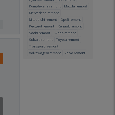
Kompleksne remont
Mazda remont
Mercedese remont
Mitsubishi remont
Opeli remont
Peugeot remont
Renault remont
Saabi remont
Skoda remont
Subaru remont
Toyota remont
Transpordi remont
Volkswageni remont
Volvo remont