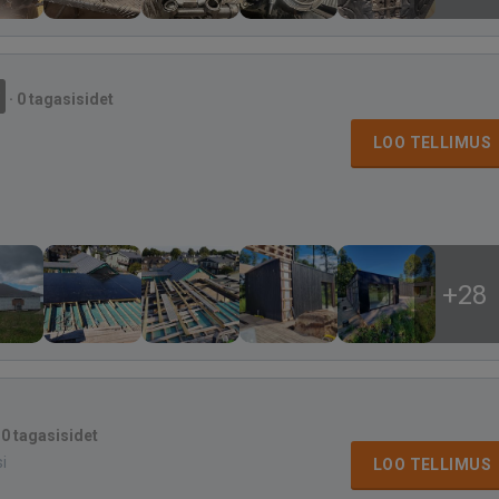
·
0 tagasisidet
LOO TELLIMUS
+28
·
0 tagasisidet
si
LOO TELLIMUS