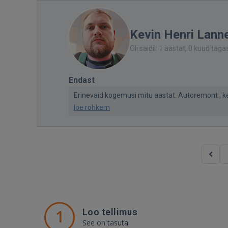
Kevin Henri Lann
Oli saidil: 1 aastat, 0 kuud taga
Endast
Erinevaid kogemusi mitu aastat. Autoremont , keev
loe rohkem
1
Loo tellimus
See on tasuta