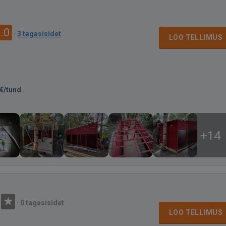
.0
·
3 tagasisidet
LOO TELLIMUS
€/tund
+14
·
0 tagasisidet
LOO TELLIMUS