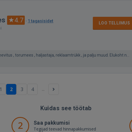
es
4.7
·
1 tagasisidet
LOO TELLIMUS
si
itus , torumees , haljastaja, reklaamtrükk , ja palju muud. Elukoht n...
...
1
2
3
4
Kuidas see töötab
2
Saa pakkumisi
Tegijad teevad hinnapakkumised