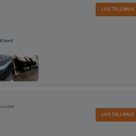
LOO TELLIMUS
€/tund
asisidet
LOO TELLIMUS