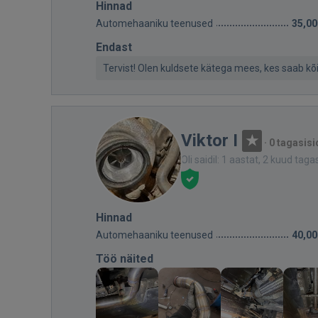
Hinnad
Automehaaniku teenused
35,00
Endast
Tervist! Olen kuldsete kätega mees, kes saab k
Viktor I
·
0 tagasisi
Oli saidil: 1 aastat, 2 kuud taga
Hinnad
Automehaaniku teenused
40,00
Töö näited