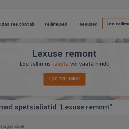
Loo tellim
idas see töötab
Tellimused
Teenused
Lexuse remont
Loo tellimus
tasuta
või
vaata hindu
LOO TELLIMUS
imad spetsialistid "Lexuse remont"
0 tagasisidet