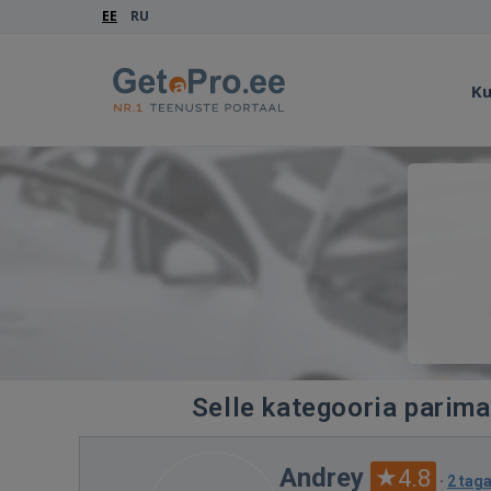
EE
RU
Ku
Selle kategooria parima
Andrey
4.8
·
2 tag