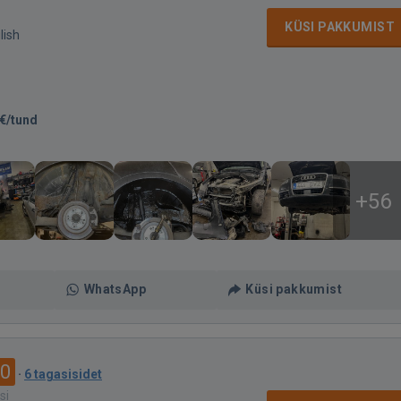
KÜSI PAKKUMIST
lish
€/tund
+56
WhatsApp
Küsi pakkumist
.0
·
6 tagasisidet
si