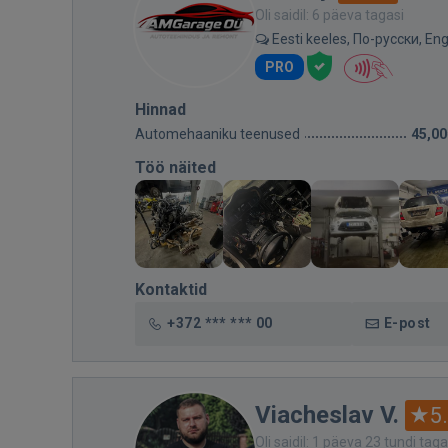
Oli saidil: 6 päeva tagasi
Eesti keeles, По-русски, Eng
PRO
Hinnad
Automehaaniku teenused
45,00
Töö näited
Kontaktid
+372 *** *** 00
E-post
Viacheslav V.
5
Oli saidil: 1 päeva 23 tundi taga