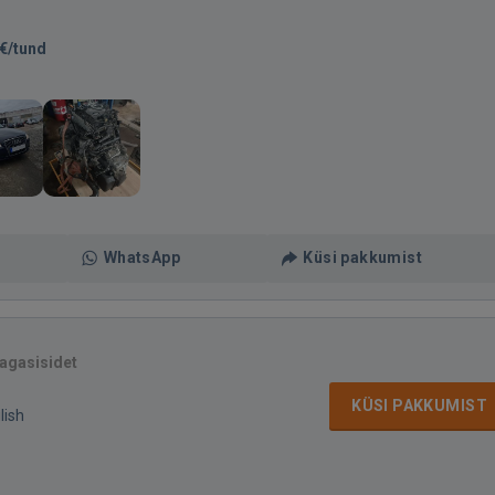
€/tund
WhatsApp
Küsi pakkumist
tagasisidet
KÜSI PAKKUMIST
lish