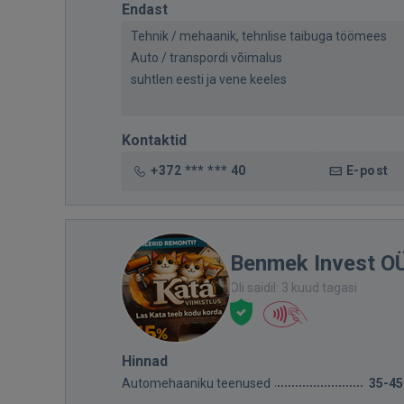
Endast
Tehnik / mehaanik, tehnlise taibuga töömees
Auto / transpordi võimalus
suhtlen eesti ja vene keeles
Kontaktid
+372 *** *** 40
E-post
Benmek Invest O
Oli saidil: 3 kuud tagasi
Hinnad
Automehaaniku teenused
35-45