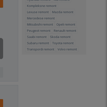
Kompleksne remont
Lexuse remont
Mazda remont
Mercedese remont
Mitsubishi remont
Opeli remont
Peugeot remont
Renault remont
Saabi remont
Skoda remont
Subaru remont
Toyota remont
Transpordi remont
Volvo remont