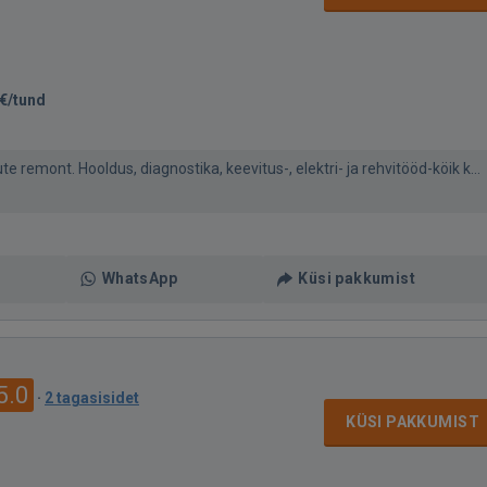
€/tund
 remont. Hooldus, diagnostika, keevitus-, elektri- ja rehvitööd-köik k...
WhatsApp
Küsi pakkumist
5.0
·
2 tagasisidet
KÜSI PAKKUMIST