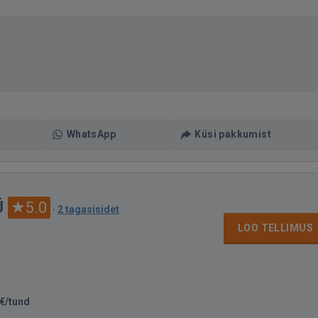
WhatsApp
Küsi pakkumist
Ü
5.0
·
2 tagasisidet
LOO TELLIMUS
€/tund