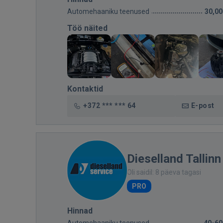
Automehaaniku teenused
30,00
Töö näited
Kontaktid
+372 *** *** 64
E-post
Dieselland Tallinn
Oli saidil: 8 päeva tagasi
PRO
Hinnad