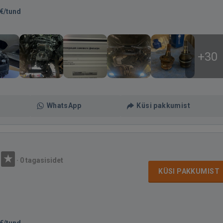
€/tund
+30
WhatsApp
Küsi pakkumist
·
0 tagasisidet
KÜSI PAKKUMIST