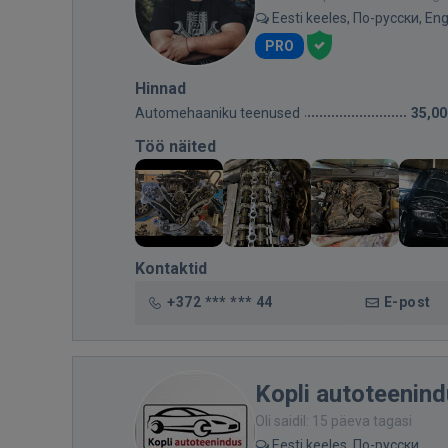
Eesti keeles, По-русски, Eng
PRO
Hinnad
Automehaaniku teenused
35,00
Töö näited
Kontaktid
+372 *** *** 44
E-post
Kopli autoteenin
Oli saidil: 15 päeva tagasi
Eesti keeles, По-русски