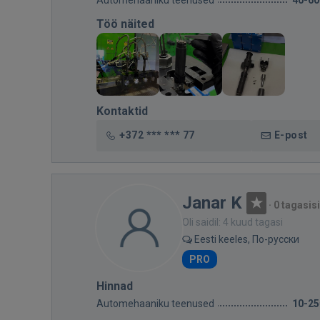
Automehaaniku teenused
40-60
Töö näited
Kontaktid
+372 *** *** 77
E-post
Janar K
·
0 tagasis
Oli saidil: 4 kuud tagasi
Eesti keeles, По-русски
PRO
Hinnad
Automehaaniku teenused
10-25