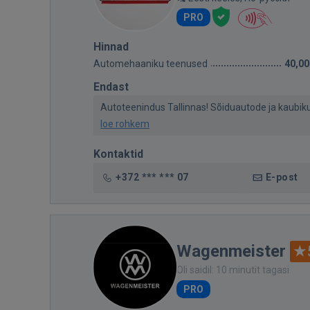
PRO
Hinnad
Automehaaniku teenused
40,00
Endast
Autoteenindus Tallinnas! Sõiduautode ja kaubikute
loe rohkem
Kontaktid
+372 *** *** 07
E-post
Wagenmeister
Oli saidil: 10 minutit tagasi
PRO