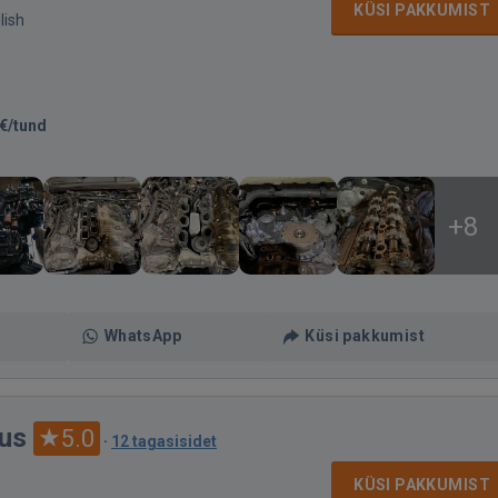
KÜSI PAKKUMIST
lish
€/tund
+8
WhatsApp
Küsi pakkumist
dus
5.0
·
12 tagasisidet
KÜSI PAKKUMIST