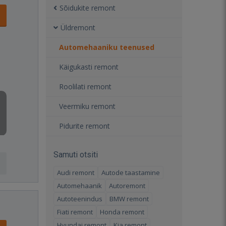
Sõidukite remont
Üldremont
Automehaaniku teenused
Käigukasti remont
Roolilati remont
Veermiku remont
Pidurite remont
Samuti otsiti
Audi remont
Autode taastamine
Automehaanik
Autoremont
Autoteenindus
BMW remont
Fiati remont
Honda remont
Hyundai remont
Kia remont