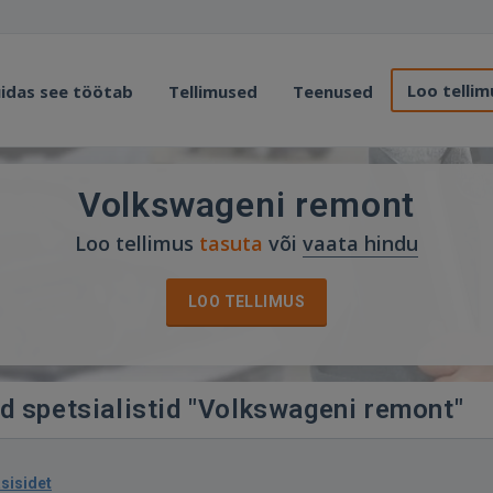
Loo tellim
idas see töötab
Tellimused
Teenused
Volkswageni remont
Loo tellimus
tasuta
või
vaata hindu
LOO TELLIMUS
d spetsialistid "Volkswageni remont"
asisidet