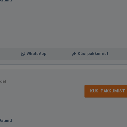
€/tund
WhatsApp
Küsi pakkumist
idet
KÜSI PAKKUMIST
€/tund