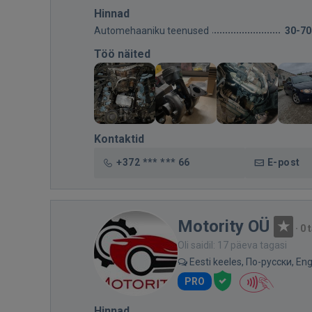
Hinnad
Automehaaniku teenused
30-70
Töö näited
Kontaktid
+372 *** *** 66
E-post
Motority OÜ
·
0 
Oli saidil: 17 päeva tagasi
Eesti keeles, По-русски, Eng
PRO
Hinnad