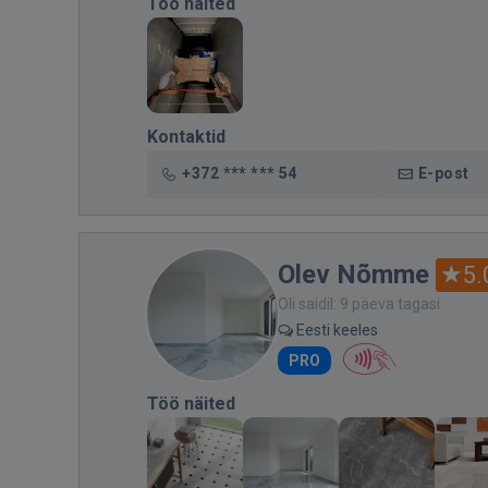
Töö näited
Kontaktid
+372 *** *** 54
E-post
Olev Nõmme
5.
Oli saidil: 9 päeva tagasi
Eesti keeles
PRO
Töö näited