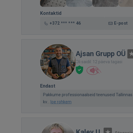
Kontaktid
+372 *** *** 46
E-post
Ajsan Grupp OÜ
Oli saidil: 12 päeva tagasi
Endast
Pakkume professionaalseid teenuseid Tallinnas j
kv...
loe rohkem
Kalev U.