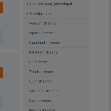
Koduõpetajad, juhendajad
Sporditreener
Vehklemistreener
Squashi treener
Lauatennisetreener
Ratsutamistreener
Golfitreener
Tennisetreener
Ujumistreener
Sukeldumistreener
Karatetreener
Kikkpoksitreener