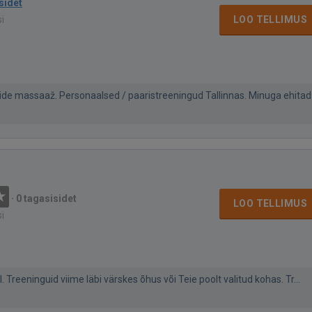
sidet
si
LOO TELLIMUS
tide massaaž. Personaalsed / paaristreeningud Tallinnas. Minuga ehitad
·
0 tagasisidet
LOO TELLIMUS
si
. Treeninguid viime läbi värskes õhus või Teie poolt valitud kohas. Tr...