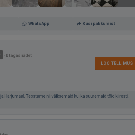
WhatsApp
Küsi pakkumist
·
0 tagasisidet
LOO TELLIMUS
a Harjumaal. Teostame nii väiksemaid kui ka suuremaid töid kiiresti,