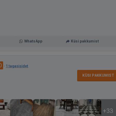
WhatsApp
Küsi pakkumist
0
·
1 tagasisidet
KÜSI PAKKUMIST
+33