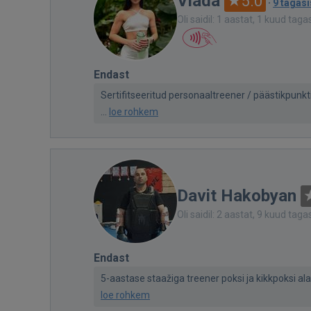
Vlada
5.0
·
9 tagasi
Oli saidil: 1 aastat, 1 kuud taga
Endast
Sertifitseeritud personaaltreener / päästikpunk
...
loe rohkem
Davit Hakobyan
Oli saidil: 2 aastat, 9 kuud taga
Endast
5-aastase staažiga treener poksi ja kikkpoksi alal
loe rohkem