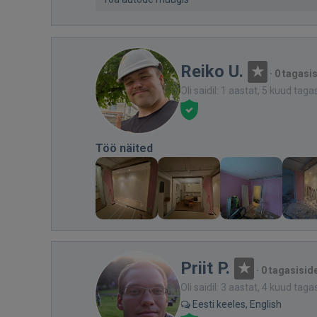
Reiko U.
·
0 tagasi
Oli saidil: 1 aastat, 5 kuud taga
Töö näited
Priit P.
·
0 tagasisid
Oli saidil: 3 aastat, 4 kuud taga
Eesti keeles, English