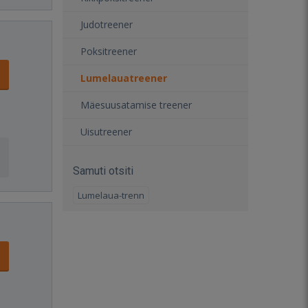
Judotreener
Poksitreener
Lumelauatreener
Mäesuusatamise treener
Uisutreener
Samuti otsiti
Lumelaua-trenn