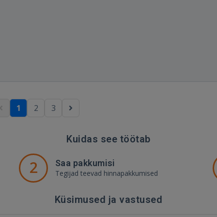
1
2
3
Kuidas see töötab
2
Saa pakkumisi
Tegijad teevad hinnapakkumised
Küsimused ja vastused