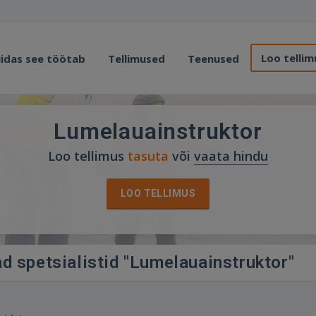
Loo tellim
idas see töötab
Tellimused
Teenused
Lumelauainstruktor
Loo tellimus
tasuta
või
vaata hindu
LOO TELLIMUS
d spetsialistid "Lumelauainstruktor"