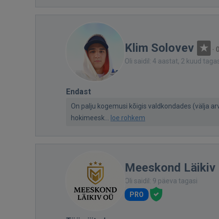
Klim Solovev
·
0
Oli saidil: 4 aastat, 2 kuud taga
Endast
On palju kogemusi kõigis valdkondades (välja arv
hokimeesk...
loe rohkem
Meeskond Läikiv
Oli saidil: 9 päeva tagasi
PRO