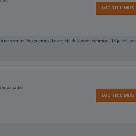
idet
LOO TELLIMUS
a ning oman töökogemust ka projektide koordineerimise, ITK ja ehituse
 tagasisidet
LOO TELLIMUS