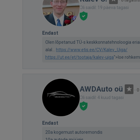
·
0 tagasis
Oli saidil: 19 päeva tagasi
Endast
Olen lõpetanud TÜ-s keskkonnatehnoloogia erial
alal...
https://www.etis.ee/CV/Kalev_Uiga/
https://ut.ee/et/tootaja/kalev-uiga
">loe rohkem
AWDAuto oü
·
0
Oli saidil: 4 kuud tagasi
Endast
20a kogemust autoremondis
10a autode müügis