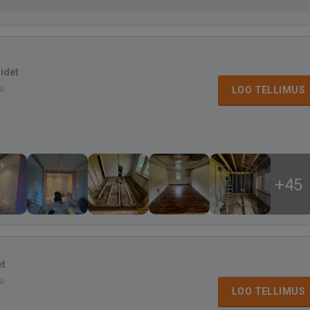
sidet
si
LOO TELLIMUS
+45
et
si
LOO TELLIMUS