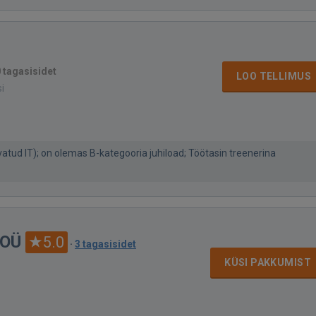
 tagasisidet
LOO TELLIMUS
si
atud IT); on olemas B-kategooria juhiload; Töötasin treenerina
 OÜ
5.0
·
3 tagasisidet
KÜSI PAKKUMIST