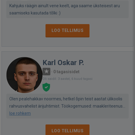
Kahjuks räägin ainult vene keelt, aga saame üksteisest aru
saamiseks kasutada tõlki :)
LOO TELLIMUS
Karl Oskar P.
·
0 tagasisidet
Oli saidil: 3 aastat, 6 kuud tagasi
Olen pealehakkav noormes, hetkel õpin teist aastat ülikoolis
rahvusvahelist ärijuhtimist. Töökogemused: maakleriteenus...
loe rohkem
LOO TELLIMUS