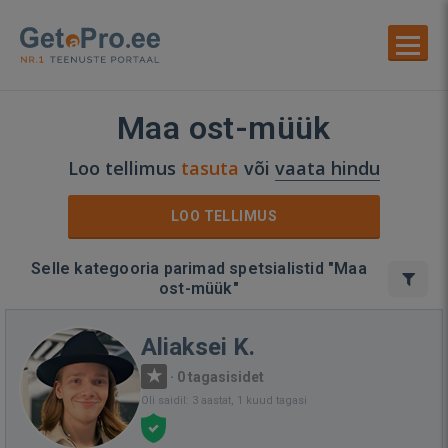
Maa ost-müük
Loo tellimus
tasuta
või
vaata hindu
LOO TELLIMUS
Selle kategooria parimad spetsialistid "Maa
ost-müük"
Aliaksei K.
·
0 tagasisidet
Oli saidil: 3 aastat, 1 kuud tagasi