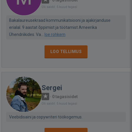
·
0 tagasisidet
Oli saidil: 5 kuud tagasi
Bakalaureusekraad kommunikatsiooni ja ajakirjanduse
erialal. 9 aastat õppimist ja töötamist Ameerika
Ühendriikides. Va...
loe rohkem
LOO TELLIMUS
Sergei
·
0 tagasisidet
Oli saidil: 5 kuud tagasi
Veebidisaini ja copywriteri töökogemus.