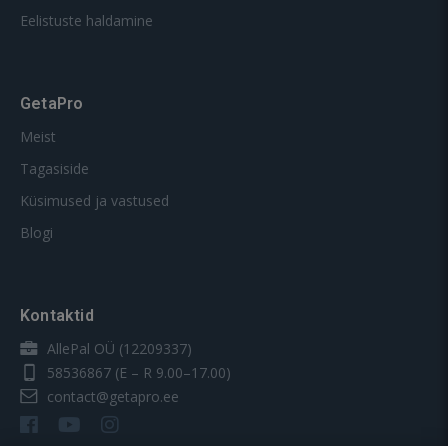
Eelistuste haldamine
GetaPro
Meist
Tagasiside
Küsimused ja vastused
Blogi
Kontaktid
AllePal OÜ (12209337)
58536867
(E – R 9.00–17.00)
contact@getapro.ee