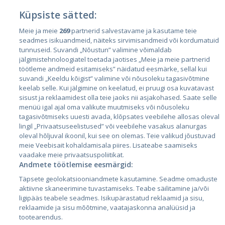
Küpsiste sätted:
Meie ja meie
269
partnerid salvestavame ja kasutame teie
Riigid
seadmes isikuandmeid, näiteks sirvimisandmeid või kordumatuid
Eesti
tunnuseid. Suvandi „Nõustun” valimine võimaldab
jälgimistehnoloogiatel toetada jaotises „Meie ja meie partnerid
Läti
töötleme andmeid esitamiseks” näidatud eesmärke, sellal kui
suvandi „Keeldu kõigist” valimine või nõusoleku tagasivõtmine
Leedu
keelab selle. Kui jälgimine on keelatud, ei pruugi osa kuvatavast
sisust ja reklaamidest olla teie jaoks nii asjakohased. Saate selle
menüü igal ajal oma valikute muutmiseks või nõusoleku
tagasivõtmiseks uuesti avada, klõpsates veebilehe allosas oleval
lingil „Privaatsuseelistused” või veebilehe vasakus alanurgas
oleval hõljuval ikoonil, kui see on olemas. Teie valikud jõustuvad
meie Veebisait kohaldamisala piires. Lisateabe saamiseks
vaadake meie privaatsuspoliitikat.
Andmete töötlemise eesmärgid:
City24.lv
CVbankas.lt
Täpsete geolokatsiooniandmete kasutamine. Seadme omaduste
City24.ee
Kainos.lt
aktiivne skaneerimine tuvastamiseks. Teabe säilitamine ja/või
ligipääs teabele seadmes. Isikupärastatud reklaamid ja sisu,
GetaPro.lv
Paslaugos.lt
reklaamide ja sisu mõõtmine, vaatajaskonna analüüsid ja
GetaPro.ee
auto24.ee
tootearendus.
Skelbiu.lt
KV.ee