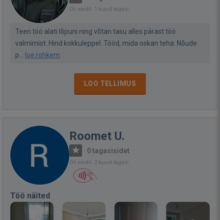
Oli saidil: 1 kuud tagasi
Teen töö alati lõpuni ning võtan tasu alles pärast töö
valmimist. Hind kokkuleppel. Tööd, mida oskan teha: Nõude
p...
loe rohkem
LOO TELLIMUS
Roomet U.
·
0 tagasisidet
Oli saidil: 2 kuud tagasi
Töö näited