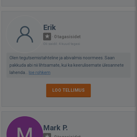
Erik
·
0 tagasisidet
Oli saidil: 4 kuud tagasi
Olen tegutsemistahteline ja abivalmis noormees. Saan
pakkuda abi nii lihtsamate, kui ka keerulisemate ülesannete
lahenda...
loe rohkem
LOO TELLIMUS
Mark P.