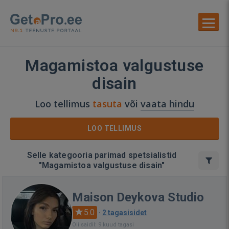
Magamistoa valgustuse
disain
Loo tellimus
tasuta
või
vaata hindu
LOO TELLIMUS
Selle kategooria parimad spetsialistid
"Magamistoa valgustuse disain"
Maison Deykova Studio
5.0
·
2 tagasisidet
Oli saidil: 9 kuud tagasi