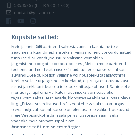
58536867
(E – R 9.00–17.00)
contact@getapro.ee
Küpsiste sätted:
Meie ja meie
269
partnerid salvestavame ja kasutame teie
Riigid
seadmes isikuandmeid, näiteks sirvimisandmeid või kordumatuid
Eesti
tunnuseid. Suvandi „Nõustun” valimine võimaldab
jälgimistehnoloogiatel toetada jaotises „Meie ja meie partnerid
Läti
töötleme andmeid esitamiseks” näidatud eesmärke, sellal kui
suvandi „Keeldu kõigist” valimine või nõusoleku tagasivõtmine
Leedu
keelab selle. Kui jälgimine on keelatud, ei pruugi osa kuvatavast
sisust ja reklaamidest olla teie jaoks nii asjakohased. Saate selle
menüü igal ajal oma valikute muutmiseks või nõusoleku
tagasivõtmiseks uuesti avada, klõpsates veebilehe allosas oleval
lingil „Privaatsuseelistused” või veebilehe vasakus alanurgas
oleval hõljuval ikoonil, kui see on olemas. Teie valikud jõustuvad
meie Veebisait kohaldamisala piires. Lisateabe saamiseks
vaadake meie privaatsuspoliitikat.
Andmete töötlemise eesmärgid:
City24.lv
CVbankas.lt