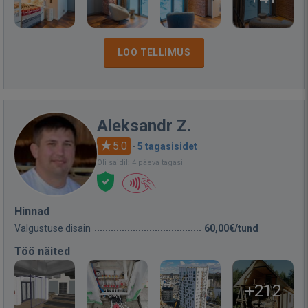
LOO TELLIMUS
Aleksandr Z.
5.0
·
5 tagasisidet
Oli saidil: 4 päeva tagasi
Hinnad
Valgustuse disain
60,00€/tund
Töö näited
+212