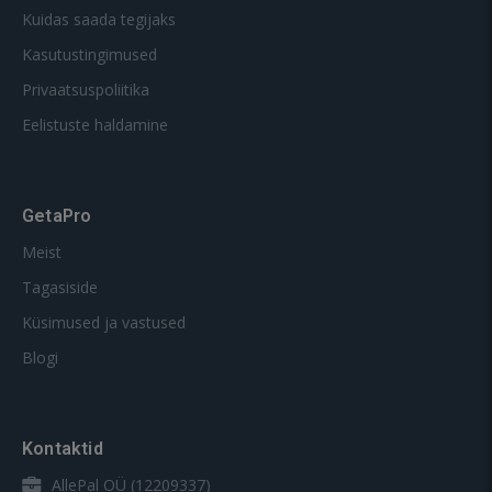
Kuidas saada tegijaks
Kasutustingimused
Privaatsuspoliitika
Eelistuste haldamine
GetaPro
Meist
Tagasiside
Küsimused ja vastused
Blogi
Kontaktid
AllePal OÜ (12209337)