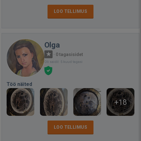
LOO TELLIMUS
Olga
·
0 tagasisidet
Oli saidil: 5 kuud tagasi
Töö näited
+18
LOO TELLIMUS