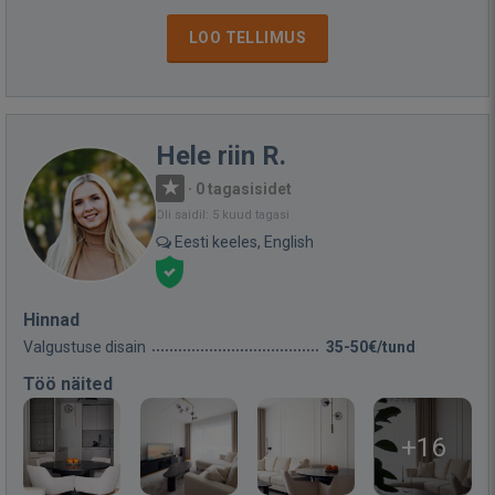
LOO TELLIMUS
Hele riin R.
·
0 tagasisidet
Oli saidil: 5 kuud tagasi
Eesti keeles, English
Hinnad
Valgustuse disain
35-50€/tund
Töö näited
+16