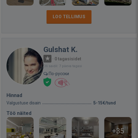
LOO TELLIMUS
Gulshat K.
·
0 tagasisidet
Oli saidil: 7 päeva tagasi
По-русски
Hinnad
Valgustuse disain
5-15€/tund
Töö näited
+35