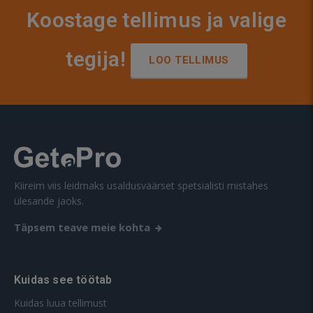
Koostage tellimus ja valige
tegija!
LOO TELLIMUS
Kiireim viis leidmaks usaldusväärset spetsialisti mistahes
ülesande jaoks.
Täpsem teave meie kohta
Kuidas see töötab
Kuidas luua tellimust