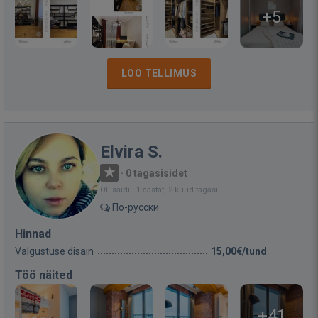
+5
LOO TELLIMUS
Elvira S.
·
0 tagasisidet
Oli saidil: 1 aastat, 2 kuud tagasi
По-русски
Hinnad
Valgustuse disain
15,00€/tund
Töö näited
+41