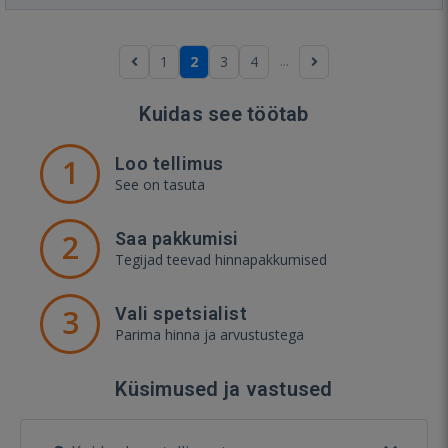
...
1
2
3
4
Kuidas see töötab
1
Loo tellimus
See on tasuta
2
Saa pakkumisi
Tegijad teevad hinnapakkumised
3
Vali spetsialist
Parima hinna ja arvustustega
Küsimused ja vastused