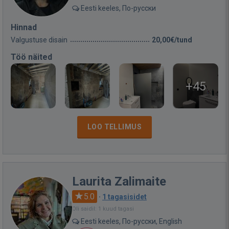
Eesti keeles, По-русски
Hinnad
Valgustuse disain
20,00€/tund
Töö näited
+45
LOO TELLIMUS
Laurita Zalimaite
5.0
·
1 tagasisidet
Oli saidil: 1 kuud tagasi
Eesti keeles, По-русски, English