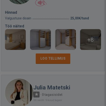
Hinnad
Valgustuse disain
25,00€/tund
Töö näited
+8
LOO TELLIMUS
Julia Matetski
·
0 tagasisidet
Oli saidil: 5 kuud tagasi