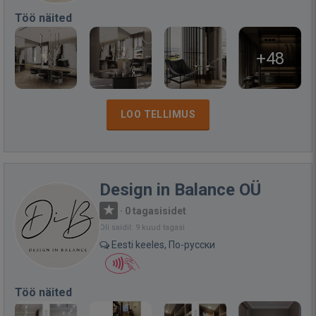
Töö näited
+48
LOO TELLIMUS
Design in Balance OÜ
·
0 tagasisidet
Oli saidil: 9 kuud tagasi
Eesti keeles, По-русски
Töö näited