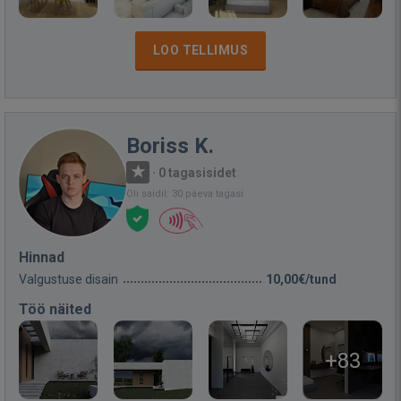
LOO TELLIMUS
Boriss K.
·
0 tagasisidet
Oli saidil: 30 päeva tagasi
Hinnad
Valgustuse disain
10,00€/tund
Töö näited
+83