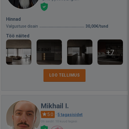
Hinnad
Valgustuse disain
30,00€/tund
Töö näited
+7
LOO TELLIMUS
Mikhail I.
5.0
·
5 tagasisidet
Oli saidil: 10 kuud tagasi