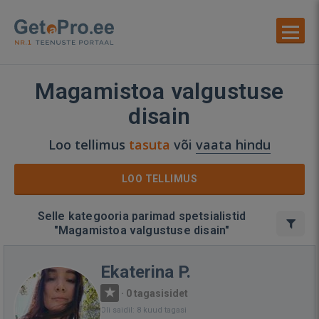
Magamistoa valgustuse
disain
Loo tellimus
tasuta
või
vaata hindu
LOO TELLIMUS
Selle kategooria parimad spetsialistid
"Magamistoa valgustuse disain"
Ekaterina P.
·
0 tagasisidet
Oli saidil: 8 kuud tagasi