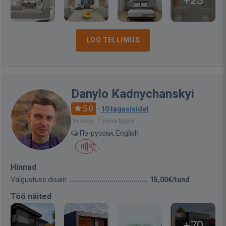
LOO TELLIMUS
Danylo Kadnychanskyi
5.0
·
10 tagasisidet
Oli saidil: 7 päeva tagasi
По-русски, English
Hinnad
Valgustuse disain
15,00€/tund
Töö näited
+70