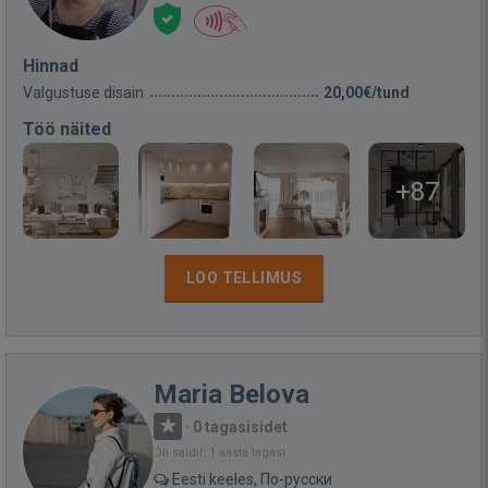
Hinnad
Valgustuse disain
20,00€/tund
Töö näited
+87
LOO TELLIMUS
Maria Belova
·
0 tagasisidet
Oli saidil: 1 aasta tagasi
Eesti keeles, По-русски