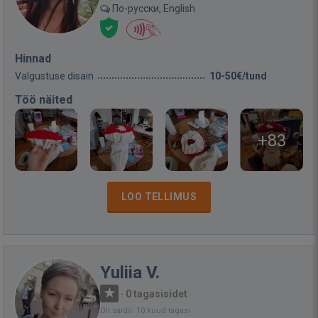
По-русски, English
Hinnad
Valgustuse disain
10-50€/tund
Töö näited
+83
LOO TELLIMUS
Yuliia V.
·
0 tagasisidet
Oli saidil: 10 kuud tagasi