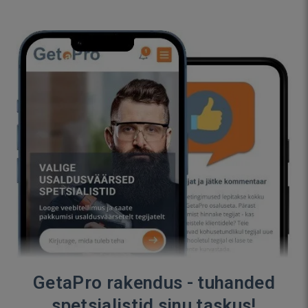
GetaPro rakendus - tuhanded
spetsialistid sinu taskus!