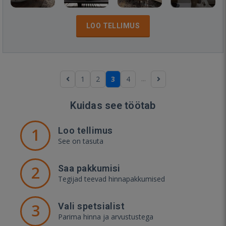
LOO TELLIMUS
...
1
2
3
4
Kuidas see töötab
1
Loo tellimus
See on tasuta
2
Saa pakkumisi
Tegijad teevad hinnapakkumised
3
Vali spetsialist
Parima hinna ja arvustustega