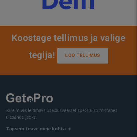
Koostage tellimus ja valige
tegija!
LOO TELLIMUS
Kiireim viis leidmaks usaldusväärset spetsialisti mistahes
ülesande jaoks.
Täpsem teave meie kohta