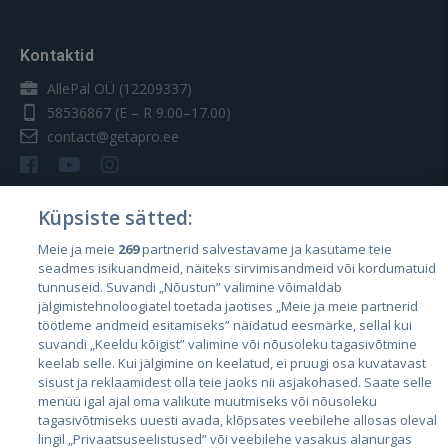
Kontaktid
AllePal OÜ (12209337)
58536867
(E – R 9.00–17.00)
contact@getapro.ee
Küpsiste sätted:
Meie ja meie
269
partnerid salvestavame ja kasutame teie
Riigid
seadmes isikuandmeid, näiteks sirvimisandmeid või kordumatuid
Eesti
tunnuseid. Suvandi „Nõustun” valimine võimaldab
jälgimistehnoloogiatel toetada jaotises „Meie ja meie partnerid
Läti
töötleme andmeid esitamiseks” näidatud eesmärke, sellal kui
suvandi „Keeldu kõigist” valimine või nõusoleku tagasivõtmine
Leedu
keelab selle. Kui jälgimine on keelatud, ei pruugi osa kuvatavast
sisust ja reklaamidest olla teie jaoks nii asjakohased. Saate selle
menüü igal ajal oma valikute muutmiseks või nõusoleku
tagasivõtmiseks uuesti avada, klõpsates veebilehe allosas oleval
lingil „Privaatsuseelistused” või veebilehe vasakus alanurgas