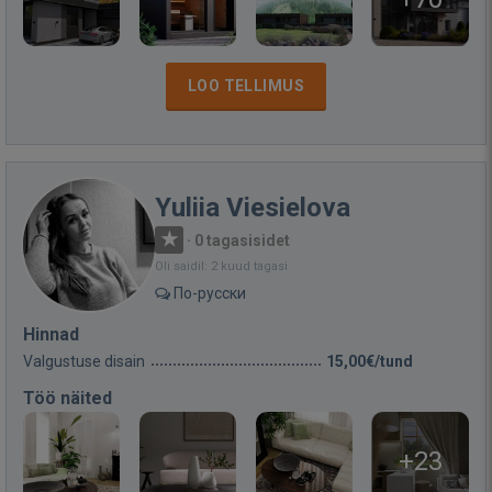
LOO TELLIMUS
Yuliia Viesielova
·
0 tagasisidet
Oli saidil: 2 kuud tagasi
По-русски
Hinnad
Valgustuse disain
15,00€/tund
Töö näited
+23