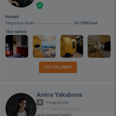
Hinnad
Valgustuse disain
50-100€/tund
Töö näited
+79
LOO TELLIMUS
Amira Yakubova
·
0 tagasisidet
Oli saidil: 1 aastat, 3 kuud tagasi
По-русски, English