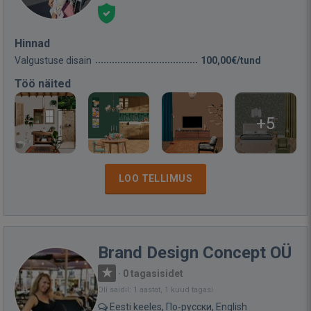
Hinnad
Valgustuse disain
100,00€/tund
Töö näited
+5
LOO TELLIMUS
Brand Design Concept OÜ
·
0 tagasisidet
Oli saidil: 1 aastat, 1 kuud tagasi
Eesti keeles, По-русски, English