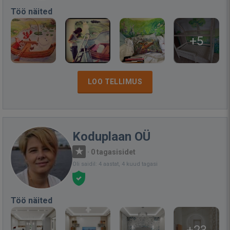
Töö näited
+5
LOO TELLIMUS
Koduplaan OÜ
·
0 tagasisidet
Oli saidil: 4 aastat, 4 kuud tagasi
Töö näited
+23