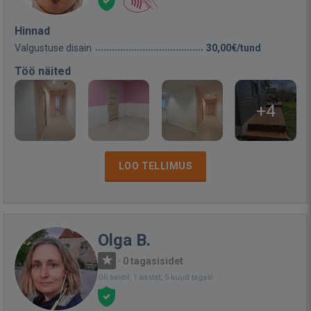
Hinnad
Valgustuse disain
30,00€/tund
Töö näited
+4
LOO TELLIMUS
Olga B.
·
0 tagasisidet
Oli saidil: 1 aastat, 5 kuud tagasi