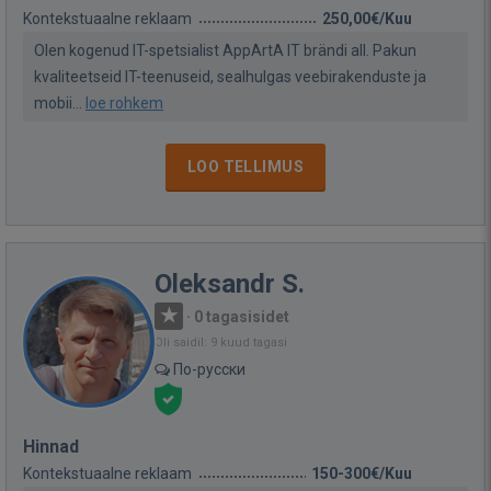
Kontekstuaalne reklaam
250,00€/Kuu
Olen kogenud IT-spetsialist AppArtA IT brändi all. Pakun
kvaliteetseid IT-teenuseid, sealhulgas veebirakenduste ja
mobii...
loe rohkem
LOO TELLIMUS
Oleksandr S.
·
0 tagasisidet
Oli saidil: 9 kuud tagasi
По-русски
Hinnad
Kontekstuaalne reklaam
150-300€/Kuu