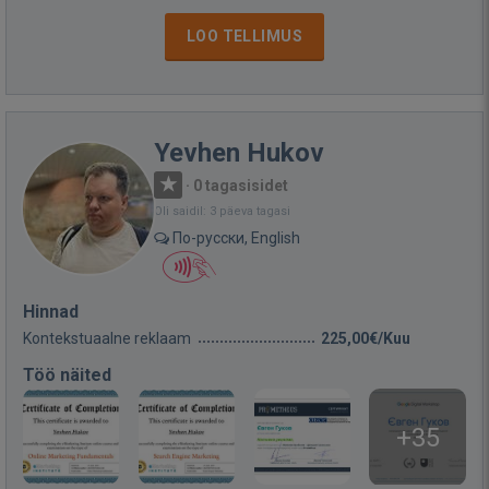
LOO TELLIMUS
Yevhen Hukov
·
0 tagasisidet
Oli saidil: 3 päeva tagasi
По-русски, English
Hinnad
Kontekstuaalne reklaam
225,00€/Kuu
Töö näited
+35