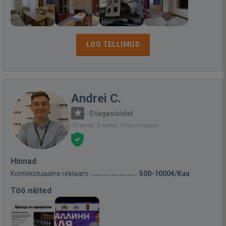
LOO TELLIMUS
Andrei C.
·
0 tagasisidet
Oli saidil: 2 aastat, 10 kuud tagasi
Hinnad
Kontekstuaalne reklaam
500-1000€/Kuu
Töö näited