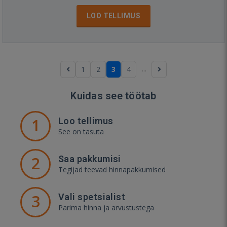
LOO TELLIMUS
...
1
2
3
4
Kuidas see töötab
1
Loo tellimus
See on tasuta
2
Saa pakkumisi
Tegijad teevad hinnapakkumised
3
Vali spetsialist
Parima hinna ja arvustustega