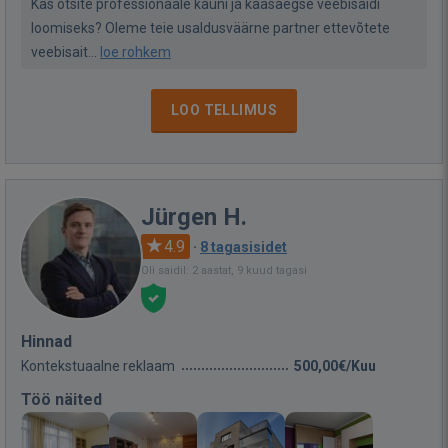
Kas otsite professionaale kauni ja kaasaegse veebisaidi
loomiseks? Oleme teie usaldusväärne partner ettevõtete
veebisait...
loe rohkem
LOO TELLIMUS
Jürgen H.
4.9
·
8 tagasisidet
Oli saidil: 2 aastat, 9 kuud tagasi
Hinnad
Kontekstuaalne reklaam
500,00€/Kuu
Töö näited