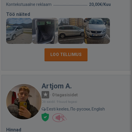
Kontekstuaalne reklaam
20,00€/Kuu
Töö näited
LOO TELLIMUS
Artjom A.
·
0 tagasisidet
Oli saidil: 9 kuud tagasi
Eesti keeles, По-русски, English
Hinnad