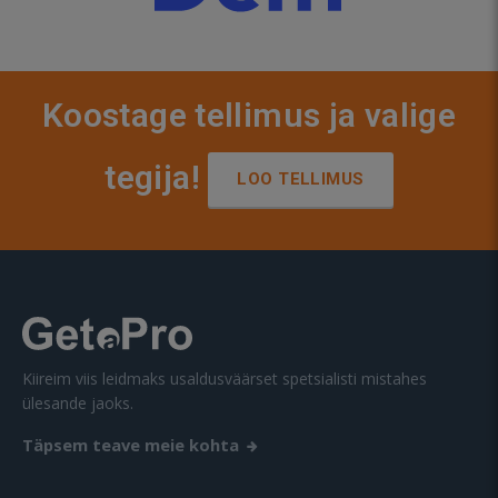
Koostage tellimus ja valige
tegija!
LOO TELLIMUS
Kiireim viis leidmaks usaldusväärset spetsialisti mistahes
ülesande jaoks.
Täpsem teave meie kohta