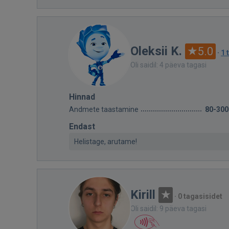
Oleksii K.
5.0
·
1 
Oli saidil: 4 päeva tagasi
Hinnad
Andmete taastamine
80-300
Endast
Helistage, arutame!
Kirill
·
0 tagasisidet
Oli saidil: 9 päeva tagasi