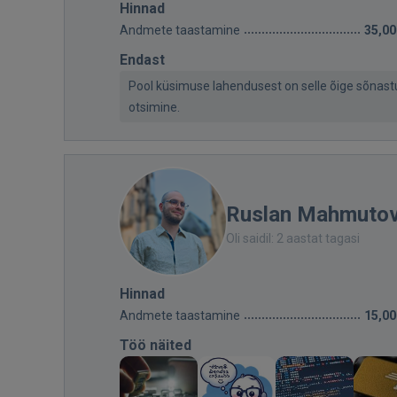
Hinnad
Andmete taastamine
35,00
Endast
Pool küsimuse lahendusest on selle õige sõnast
otsimine.
Ruslan Mahmuto
Oli saidil: 2 aastat tagasi
Hinnad
Andmete taastamine
15,00
Töö näited