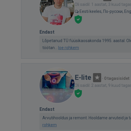
Oli saidil: 1 aastat, 3 kuud taga
Eesti keeles, По-русски, Eng
Endast
Lõpetanud TÜ füüsikaosakonda 1995. aastal. Ole
töötan...
loe rohkem
E-lite
·
0 tagasisidet
Oli saidil: 2 aastat, 9 kuud taga
Endast
Arvutihooldus ja remont. Hooldame arvuteid ja tahv
rohkem