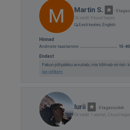
Martin S.
·
0 tagas
Oli saidil: 9 kuud tagasi
Eesti keeles, English
Hinnad
Andmete taastamine
15-40
Endast
Pakun põhjalikku arvutiabi, mis hõlmab nii riist-
loe rohkem
Iurii
·
0 tagasisidet
Oli saidil: 1 aastat, 2 kuud taga