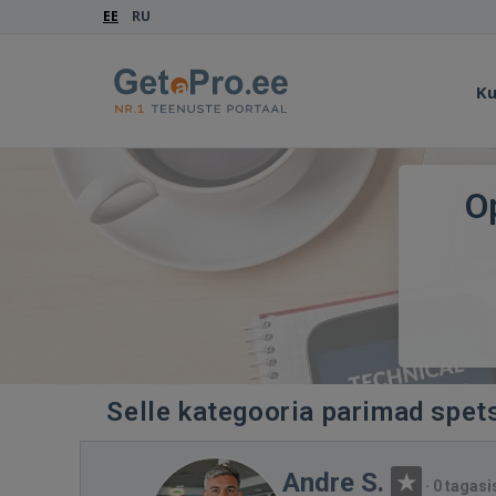
EE
RU
Ku
O
Selle kategooria parimad spet
Andre S.
·
0 tagasi