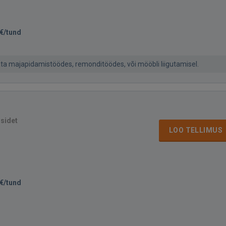
€/tund
ta majapidamistöödes, remonditöödes, või mööbli liigutamisel.
isidet
LOO TELLIMUS
€/tund