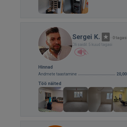
Sergei K.
·
0 tagas
Oli saidil: 5 kuud tagasi
Hinnad
Andmete taastamine
20,00
Töö näited