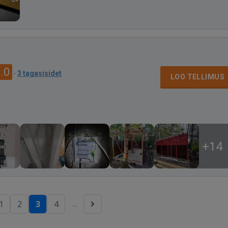
.0
·
3 tagasisidet
LOO TELLIMUS
+14
...
1
2
3
4