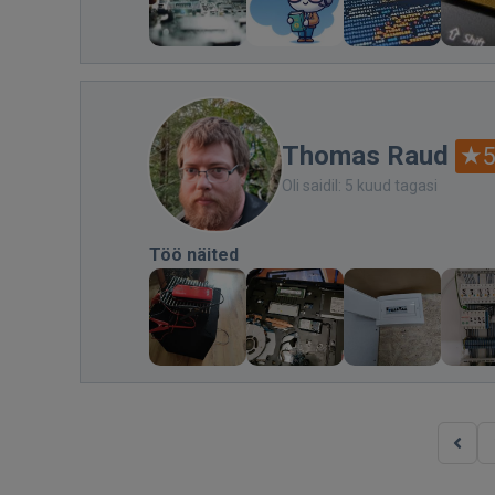
Thomas Raud
5
Oli saidil: 5 kuud tagasi
Töö näited