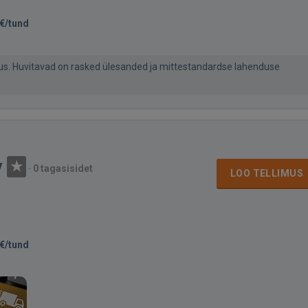
€/tund
us. Huvitavad on rasked ülesanded ja mittestandardse lahenduse
v
·
0 tagasisidet
LOO TELLIMUS
€/tund