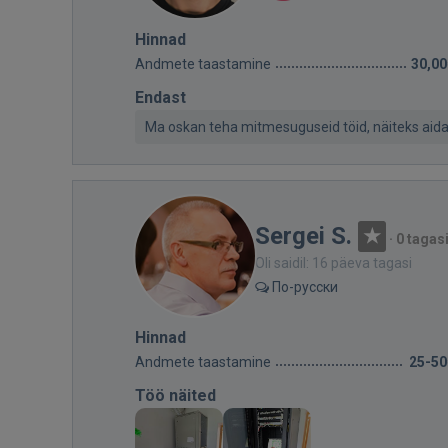
Hinnad
Andmete taastamine
30,00
Endast
Ma oskan teha mitmesuguseid töid, näiteks aida
Sergei S.
·
0 tagas
Oli saidil: 16 päeva tagasi
По-русски
Hinnad
Andmete taastamine
25-50
Töö näited