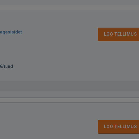
tagasisidet
LOO TELLIMUS
€/tund
LOO TELLIMUS