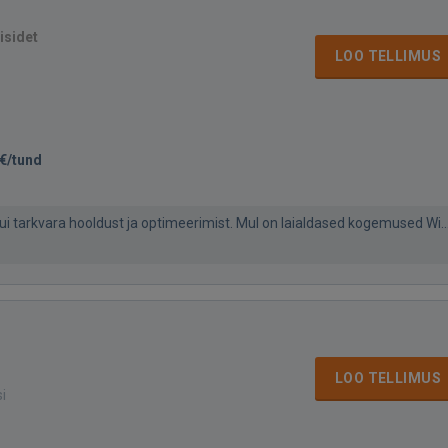
isidet
LOO TELLIMUS
€/tund
 kui tarkvara hooldust ja optimeerimist. Mul on laialdased kogemused Wi..
LOO TELLIMUS
si