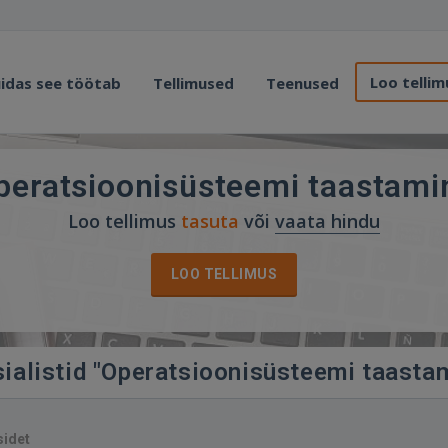
Loo tellim
idas see töötab
Tellimused
Teenused
peratsioonisüsteemi taastami
Loo tellimus
tasuta
või
vaata hindu
LOO TELLIMUS
sialistid "Operatsioonisüsteemi taasta
sidet