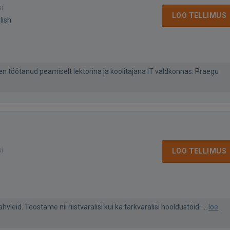
si
LOO TELLIMUS
lish
n töötanud peamiselt lektorina ja koolitajana IT valdkonnas. Praegu
si
LOO TELLIMUS
leid. Teostame nii riistvaralisi kui ka tarkvaralisi hooldustöid. ...
loe