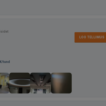
isidet
LOO TELLIMUS
€/tund