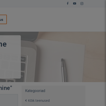
us
ne
mine"
Kategooriad
Kõik teenused