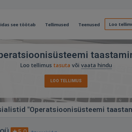
Loo tellim
idas see töötab
Tellimused
Teenused
peratsioonisüsteemi taastami
Loo tellimus
tasuta
või
vaata hindu
LOO TELLIMUS
sialistid "Operatsioonisüsteemi taasta
 OÜ
5.0