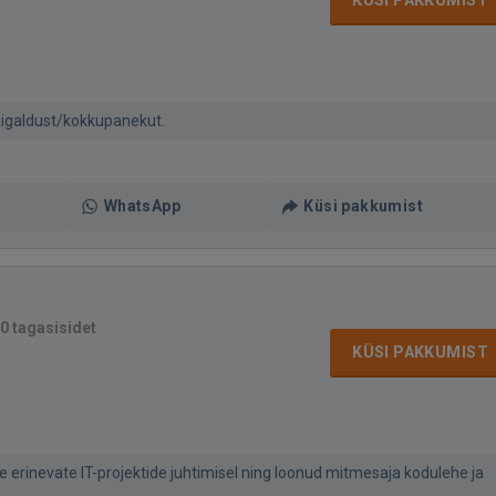
KÜSI PAKKUMIST
paigaldust/kokkupanekut.
WhatsApp
Küsi pakkumist
0 tagasisidet
KÜSI PAKKUMIST
rinevate IT-projektide juhtimisel ning loonud mitmesaja kodulehe ja