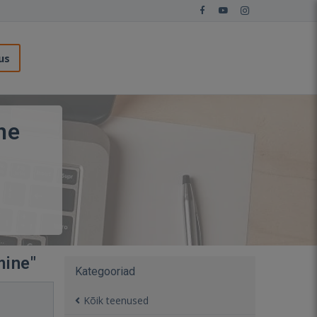
us
ne
mine"
Kategooriad
Kõik teenused