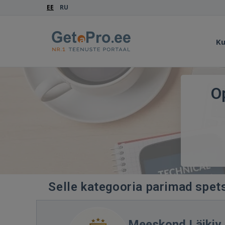
EE
RU
Ku
O
Selle kategooria parimad spet
Meeskond Läikiv