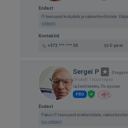
Endast
IT-teenused kodudele ja väikeettevõtetele. Väljasõ
rohkem
Kontaktid
+372 *** *** 50
E-post
Sergei P
·
0 tagasi
Oli saidil: 1 kuud tagasi
Eesti keeles, По-русски
PRO
Endast
Pakun IT-teenuseid eraklientidele, väikeettevõtet
loe rohkem