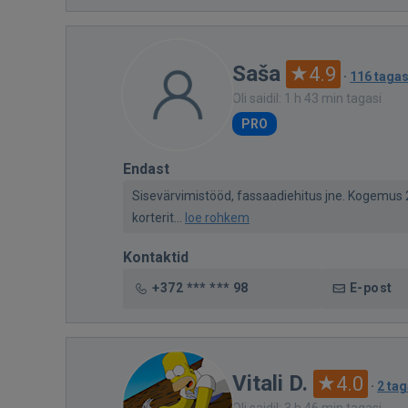
Saša
4.9
·
116 tagas
Oli saidil: 1 h 43 min tagasi
PRO
Endast
Sisevärvimistööd, fassaadiehitus jne. Kogemus 
korterit...
loe rohkem
Kontaktid
+372 *** *** 98
E-post
Vitali D.
4.0
·
2 tag
Oli saidil: 3 h 46 min tagasi