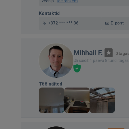
veebip...
loe rohkem
Kontaktid
+372 *** *** 36
E-post
Mihhail F.
·
0 tagas
Oli saidil: 1 päeva 8 tundi tagas
Töö näited