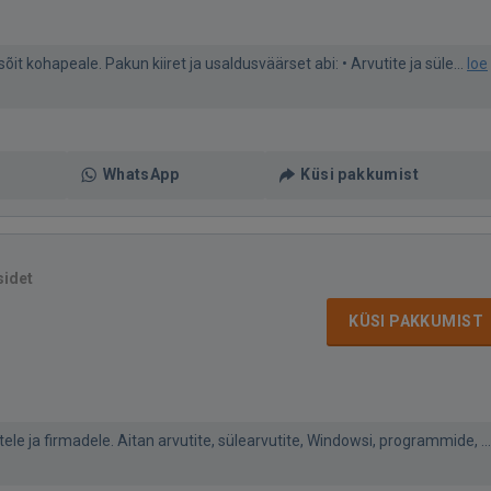
it kohapeale. Pakun kiiret ja usaldusväärset abi: • Arvutite ja süle...
loe
WhatsApp
Küsi pakkumist
sidet
KÜSI PAKKUMIST
ele ja firmadele. Aitan arvutite, sülearvutite, Windowsi, programmide, ...