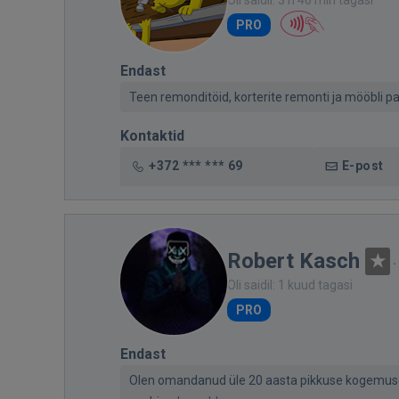
PRO
Endast
Teen remonditöid, korterite remonti ja mööbli 
Kontaktid
+372 *** *** 69
E-post
Robert Kasch
·
Oli saidil: 1 kuud tagasi
PRO
Endast
Olen omandanud üle 20 aasta pikkuse kogemuse e