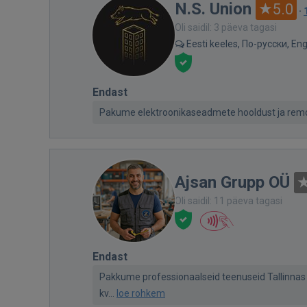
N.S. Union
5.0
·
Oli saidil: 3 päeva tagasi
Eesti keeles, По-русски, Eng
Endast
Pakume elektroonikaseadmete hooldust ja remo
Ajsan Grupp OÜ
Oli saidil: 11 päeva tagasi
Endast
Pakkume professionaalseid teenuseid Tallinnas j
kv...
loe rohkem