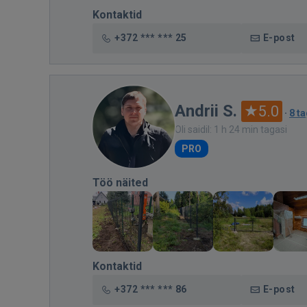
Kontaktid
+372 *** *** 25
E-post
Andrii S.
5.0
·
8 t
Oli saidil: 1 h 24 min tagasi
PRO
Töö näited
Kontaktid
+372 *** *** 86
E-post