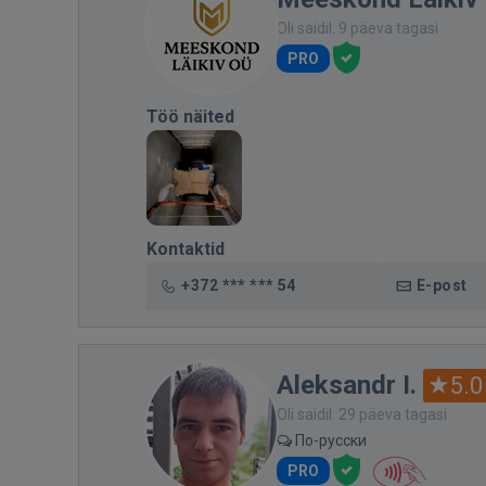
Oli saidil: 9 päeva tagasi
PRO
Töö näited
Kontaktid
+372 *** *** 54
E-post
Aleksandr I.
5.0
Oli saidil: 29 päeva tagasi
По-русски
PRO