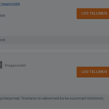
1 tagasisidet
LOO TELLIMUS
lish
nti.
·
0 tagasisidet
LOO TELLIMUS
a Harjumaal. Teostame nii väiksemaid kui ka suuremaid töid kiiresti,