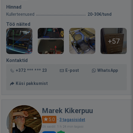
Hinnad
Kullerteenused
20-30€/tund
Töö näited
+57
Kontaktid
+372 *** *** 23
E-post
WhatsApp
Küsi pakkumist
Marek Kikerpuu
5.0
·
3 tagasisidet
Oli saidil: 1 h 24 min tagasi