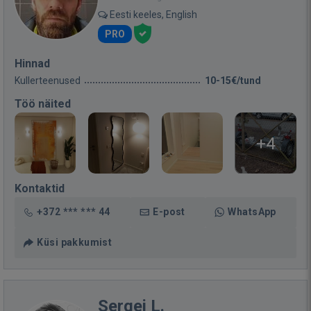
Eesti keeles, English
PRO
Hinnad
Kullerteenused
10-15€/tund
Töö näited
+4
Kontaktid
+372 *** *** 44
E-post
WhatsApp
Küsi pakkumist
Sergei L.