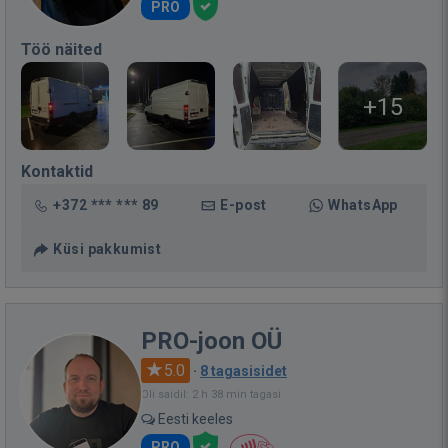
PRO
Töö näited
+15
Kontaktid
+372 *** *** 89
E-post
WhatsApp
Küsi pakkumist
PRO-joon OÜ
5.0
·
8 tagasisidet
Oli saidil: 2 h 38 min tagasi
Eesti keeles
PRO