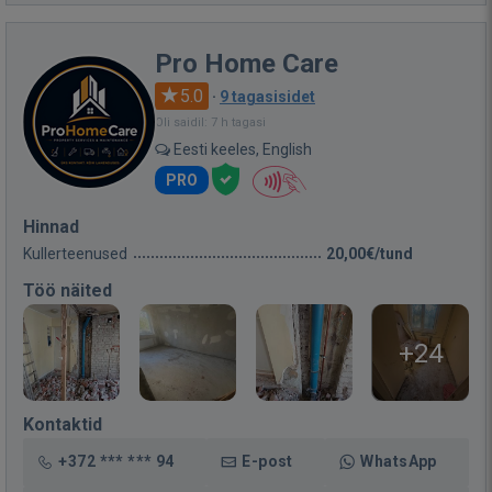
Pro Home Care
5.0
·
9 tagasisidet
Oli saidil: 7 h tagasi
Eesti keeles, English
PRO
Hinnad
Kullerteenused
20,00€/tund
Töö näited
+24
Kontaktid
+372 *** *** 94
E-post
WhatsApp