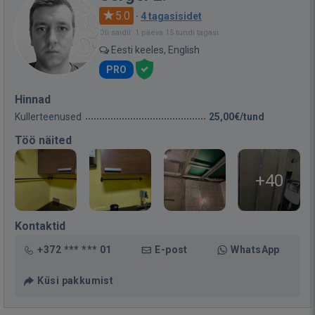
5.0
·
4 tagasisidet
Oli saidil: 1 päeva 15 tundi tagasi
Eesti keeles, English
PRO
Hinnad
Kullerteenused
25,00€/tund
Töö näited
+40
Kontaktid
+372 *** *** 01
E-post
WhatsApp
Küsi pakkumist