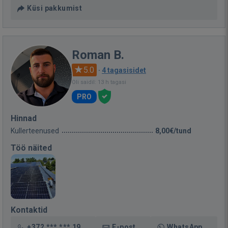
Küsi pakkumist
Roman B.
5.0
·
4 tagasisidet
Oli saidil: 13 h tagasi
PRO
Hinnad
Kullerteenused
8,00€/tund
Töö näited
Kontaktid
+372 *** *** 19
E-post
WhatsApp