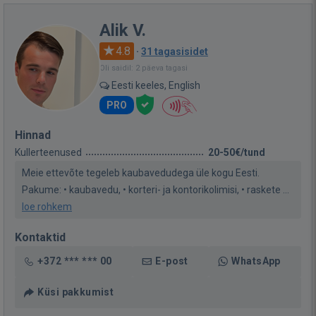
Alik V.
4.8
·
31 tagasisidet
Oli saidil: 2 päeva tagasi
Eesti keeles, English
PRO
Hinnad
Kullerteenused
20-50€/tund
Meie ettevõte tegeleb kaubavedudega üle kogu Eesti.
Pakume: • kaubavedu, • korteri- ja kontorikolimisi, • raskete ...
loe rohkem
Kontaktid
+372 *** *** 00
E-post
WhatsApp
Küsi pakkumist