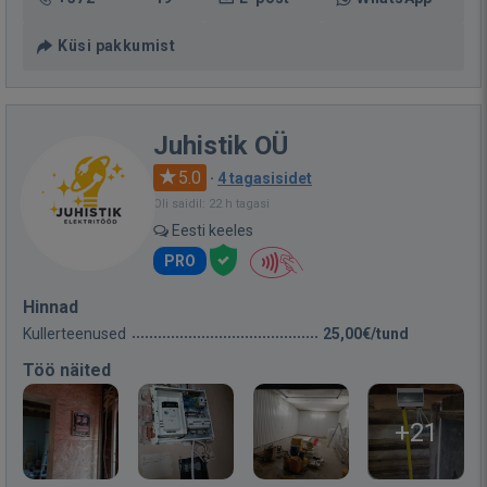
Küsi pakkumist
Juhistik OÜ
5.0
·
4 tagasisidet
Oli saidil: 22 h tagasi
Eesti keeles
PRO
Hinnad
Kullerteenused
25,00€/tund
Töö näited
+21