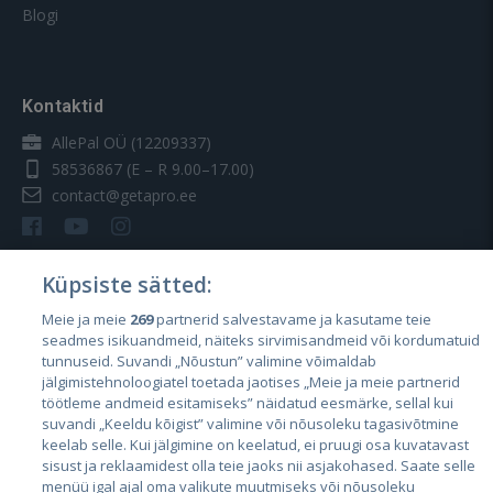
Blogi
Kontaktid
AllePal OÜ (12209337)
58536867
(E – R 9.00–17.00)
contact@getapro.ee
Küpsiste sätted:
Meie ja meie
269
partnerid salvestavame ja kasutame teie
Riigid
seadmes isikuandmeid, näiteks sirvimisandmeid või kordumatuid
Eesti
tunnuseid. Suvandi „Nõustun” valimine võimaldab
jälgimistehnoloogiatel toetada jaotises „Meie ja meie partnerid
Läti
töötleme andmeid esitamiseks” näidatud eesmärke, sellal kui
suvandi „Keeldu kõigist” valimine või nõusoleku tagasivõtmine
Leedu
keelab selle. Kui jälgimine on keelatud, ei pruugi osa kuvatavast
sisust ja reklaamidest olla teie jaoks nii asjakohased. Saate selle
menüü igal ajal oma valikute muutmiseks või nõusoleku