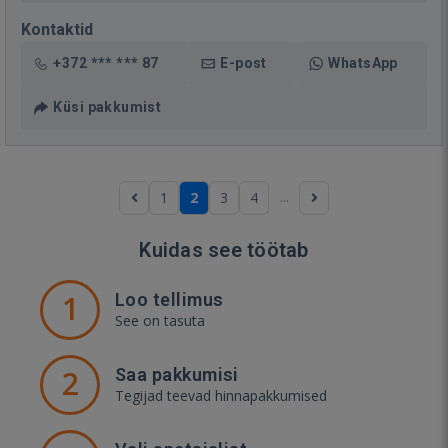
Kontaktid
+372 *** *** 87
E-post
WhatsApp
Küsi pakkumist
...
1
2
3
4
Kuidas see töötab
1
Loo tellimus
See on tasuta
2
Saa pakkumisi
Tegijad teevad hinnapakkumised