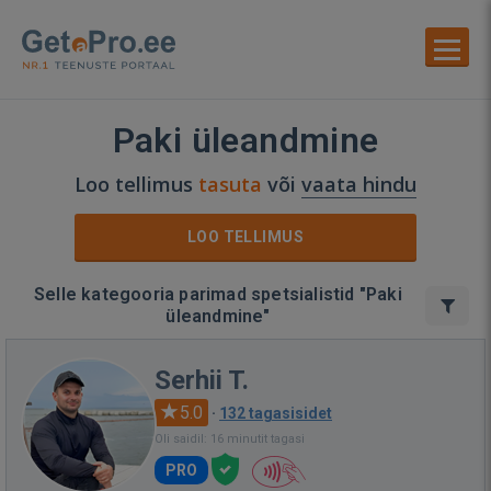
Paki üleandmine
Loo tellimus
tasuta
või
vaata hindu
LOO TELLIMUS
Selle kategooria parimad spetsialistid "Paki
üleandmine"
Serhii T.
5.0
·
132 tagasisidet
Oli saidil: 16 minutit tagasi
PRO