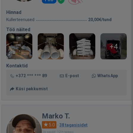
Hinnad
Kullerteenused
20,00€/tund
Töö näited
+4
Kontaktid
+372 *** *** 89
E-post
WhatsApp
Küsi pakkumist
Marko T.
5.0
·
38 tagasisidet
Oli saidil: 12 h tagasi