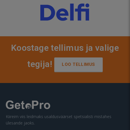
Koostage tellimus ja valige
tegija!
LOO TELLIMUS
Kiireim viis leidmaks usaldusväärset spetsialisti mistahes
ülesande jaoks.