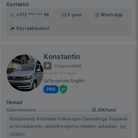
Kontaktid
+372 *** *** 98
E-post
WhatsApp
Küsi pakkumist
Konstantin
·
0 tagasisidet
Oli saidil: 23 h tagasi
По-русски, English
PRO
Hinnad
Kullerteenused
25,00€/tund
Reisijatevedu 8-kohalise Volkswagen Caravelle'iga. Saadaval
on ka kaubavedu. ulatuslik kogemus reisijate- ja kaubav...
loe
rohkem