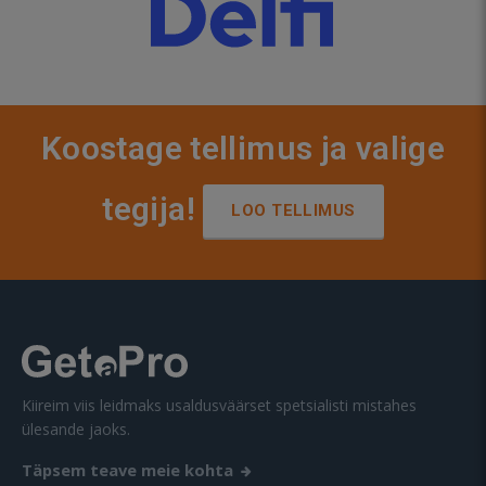
Koostage tellimus ja valige
tegija!
LOO TELLIMUS
Kiireim viis leidmaks usaldusväärset spetsialisti mistahes
ülesande jaoks.
Täpsem teave meie kohta