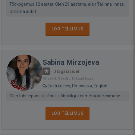
Töökogemus 12 aastat. Olen 29 aastane, elan Tallinna linnas.
Omama autot.
LOO TELLIMUS
Sabina Mirzojeva
·
0 tagasisidet
Oli saidil: 3 aastat, 10 kuud tagasi
Eesti keeles, По-русски, English
Olen tähelepanelik, lõbus, sõbralik ja mitmetauline inimene.
LOO TELLIMUS