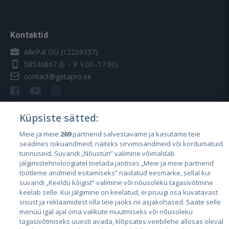
Kontaktid
AllePal OÜ (12209337)
58536867
(E – R 9.00–17.00)
contact@getapro.ee
Küpsiste sätted:
Meie ja meie
269
partnerid salvestavame ja kasutame teie
Riigid
seadmes isikuandmeid, näiteks sirvimisandmeid või kordumatuid
Eesti
tunnuseid. Suvandi „Nõustun” valimine võimaldab
jälgimistehnoloogiatel toetada jaotises „Meie ja meie partnerid
Läti
töötleme andmeid esitamiseks” näidatud eesmärke, sellal kui
suvandi „Keeldu kõigist” valimine või nõusoleku tagasivõtmine
Leedu
keelab selle. Kui jälgimine on keelatud, ei pruugi osa kuvatavast
sisust ja reklaamidest olla teie jaoks nii asjakohased. Saate selle
menüü igal ajal oma valikute muutmiseks või nõusoleku
tagasivõtmiseks uuesti avada, klõpsates veebilehe allosas oleval