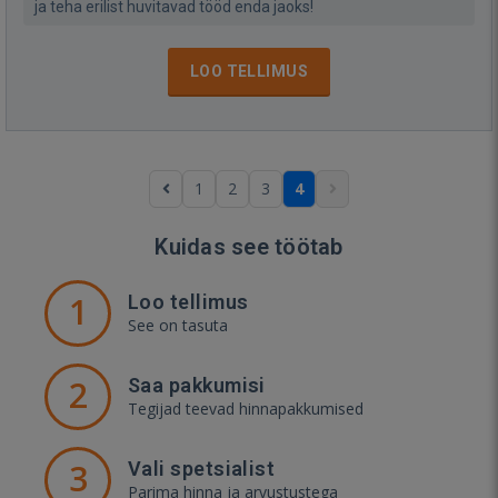
ja teha erilist huvitavad tööd enda jaoks!
LOO TELLIMUS
1
2
3
4
Kuidas see töötab
1
Loo tellimus
See on tasuta
2
Saa pakkumisi
Tegijad teevad hinnapakkumised
3
Vali spetsialist
Parima hinna ja arvustustega