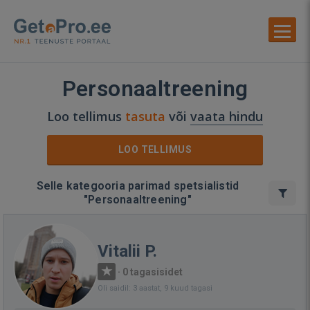
Personaaltreening
Loo tellimus
tasuta
või
vaata hindu
LOO TELLIMUS
Selle kategooria parimad spetsialistid
"Personaaltreening"
Vitalii P.
·
0 tagasisidet
Oli saidil: 3 aastat, 9 kuud tagasi