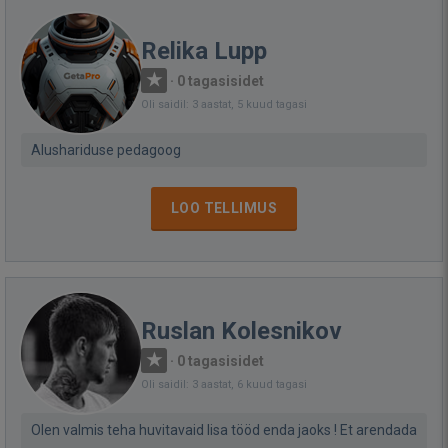
Relika Lupp
·
0 tagasisidet
Oli saidil: 3 aastat, 5 kuud tagasi
Alushariduse pedagoog
LOO TELLIMUS
Ruslan Kolesnikov
·
0 tagasisidet
Oli saidil: 3 aastat, 6 kuud tagasi
Olen valmis teha huvitavaid lisa tööd enda jaoks ! Et arendada