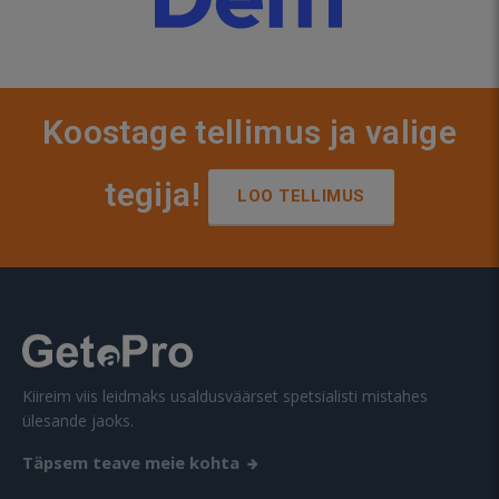
Koostage tellimus ja valige
tegija!
LOO TELLIMUS
Kiireim viis leidmaks usaldusväärset spetsialisti mistahes
ülesande jaoks.
Täpsem teave meie kohta