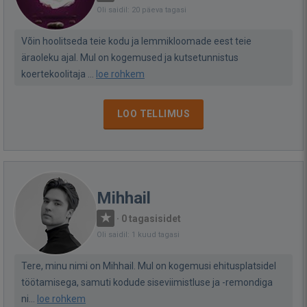
Oli saidil: 20 päeva tagasi
Võin hoolitseda teie kodu ja lemmikloomade eest teie
äraoleku ajal. Mul on kogemused ja kutsetunnistus
koertekoolitaja ...
loe rohkem
LOO TELLIMUS
Mihhail
·
0 tagasisidet
Oli saidil: 1 kuud tagasi
Tere, minu nimi on Mihhail. Mul on kogemusi ehitusplatsidel
töötamisega, samuti kodude siseviimistluse ja -remondiga
ni...
loe rohkem