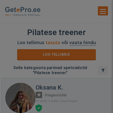
Pilatese treener
Loo tellimus
tasuta
või
vaata hindu
LOO TELLIMUS
Selle kategooria parimad spetsialistid
"Pilatese treener"
Oksana K.
·
0 tagasisidet
Oli saidil: 4 aastat, 3 kuud tagasi