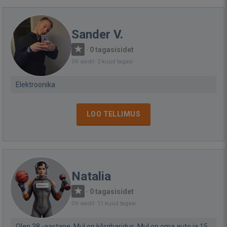
Sander V.
·
0 tagasisidet
Oli saidil: 2 kuud tagasi
Elektroonika
LOO TELLIMUS
Natalia
·
0 tagasisidet
Oli saidil: 11 kuud tagasi
Olen 38 -aastane. Mul on kõrgharidus. Mul on oma auto ja 15