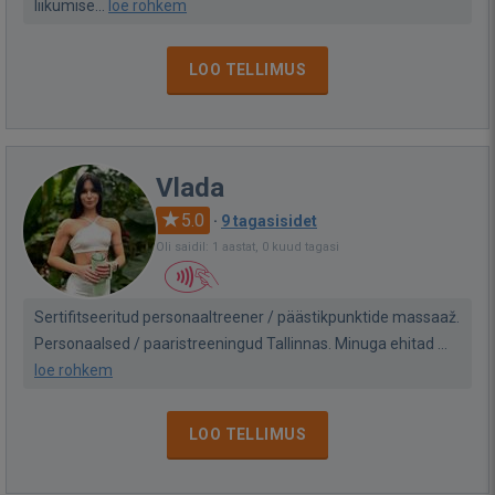
liikumise...
loe rohkem
LOO TELLIMUS
Vlada
5.0
·
9 tagasisidet
Oli saidil: 1 aastat, 0 kuud tagasi
Sertifitseeritud personaaltreener / päästikpunktide massaaž.
Personaalsed / paaristreeningud Tallinnas. Minuga ehitad ...
loe rohkem
LOO TELLIMUS