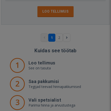
LOO TELLIMUS
1
2
Kuidas see töötab
1
Loo tellimus
See on tasuta
2
Saa pakkumisi
Tegijad teevad hinnapakkumised
3
Vali spetsialist
Parima hinna ja arvustustega