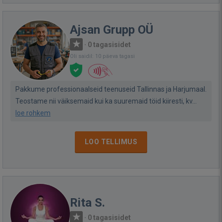
Ajsan Grupp OÜ
·
0 tagasisidet
Oli saidil: 10 päeva tagasi
Pakkume professionaalseid teenuseid Tallinnas ja Harjumaal.
Teostame nii väiksemaid kui ka suuremaid töid kiiresti, kv...
loe rohkem
LOO TELLIMUS
Rita S.
·
0 tagasisidet