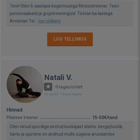
Tere! Olen 6-aastase kogemusega fitnessitreener. Teen
personaalseid ja grupitreeninguid. Töötan ka lastega.
Arvestan Tei...
loe rohkem
LOO TELLIMUS
Natali V.
·
0 tagasisidet
Oli saidil: 7 kuud tagasi
Hinnad
Pilatese treener
15-50€/tund
Olen olnud spordiga seotud kooliajast alates: kergejõustik,
tants ja ujumine on andnud mulle sügava arusaamise