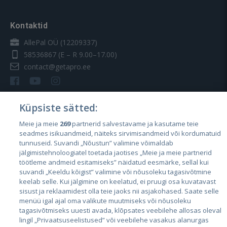
Kontaktid
AllePal OÜ (12209337)
58536867
(E – R 9.00–17.00)
contact@getapro.ee
Küpsiste sätted:
Meie ja meie
269
partnerid salvestavame ja kasutame teie
Riigid
seadmes isikuandmeid, näiteks sirvimisandmeid või kordumatuid
Eesti
tunnuseid. Suvandi „Nõustun” valimine võimaldab
jälgimistehnoloogiatel toetada jaotises „Meie ja meie partnerid
Läti
töötleme andmeid esitamiseks” näidatud eesmärke, sellal kui
suvandi „Keeldu kõigist” valimine või nõusoleku tagasivõtmine
Leedu
keelab selle. Kui jälgimine on keelatud, ei pruugi osa kuvatavast
sisust ja reklaamidest olla teie jaoks nii asjakohased. Saate selle
menüü igal ajal oma valikute muutmiseks või nõusoleku
tagasivõtmiseks uuesti avada, klõpsates veebilehe allosas oleval
lingil „Privaatsuseelistused” või veebilehe vasakus alanurgas