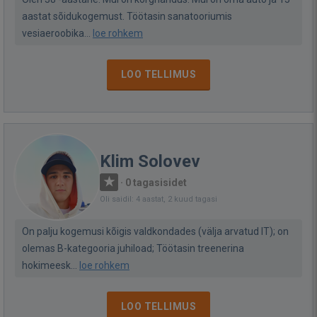
aastat sõidukogemust. Töötasin sanatooriumis
vesiaeroobika...
loe rohkem
LOO TELLIMUS
Klim Solovev
·
0 tagasisidet
Oli saidil: 4 aastat, 2 kuud tagasi
On palju kogemusi kõigis valdkondades (välja arvatud IT); on
olemas B-kategooria juhiload; Töötasin treenerina
hokimeesk...
loe rohkem
LOO TELLIMUS