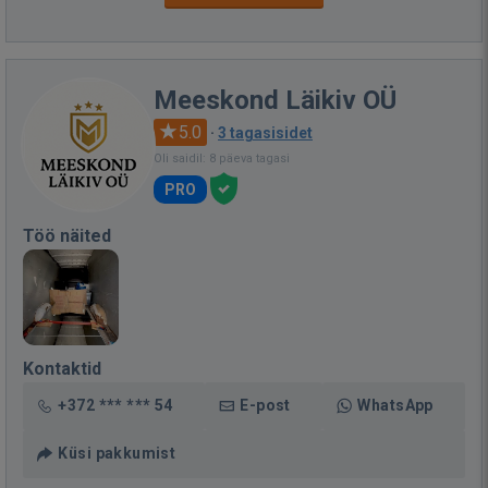
Meeskond Läikiv OÜ
5.0
·
3 tagasisidet
Oli saidil: 8 päeva tagasi
PRO
Töö näited
Kontaktid
+372 *** *** 54
E-post
WhatsApp
Küsi pakkumist