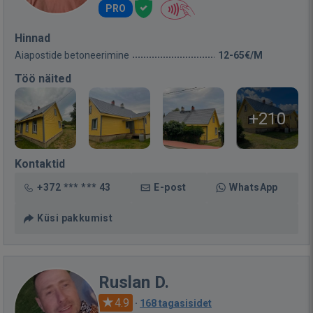
PRO
Hinnad
Aiapostide betoneerimine
12-65€/M
Töö näited
+210
Kontaktid
+372 *** *** 43
E-post
WhatsApp
Küsi pakkumist
Ruslan D.
4.9
·
168 tagasisidet