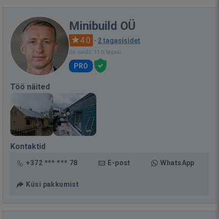
Minibuild OÜ
4.0
·
2 tagasisidet
Oli saidil: 11 h tagasi
PRO
Töö näited
Kontaktid
+372 *** *** 78
E-post
WhatsApp
Küsi pakkumist