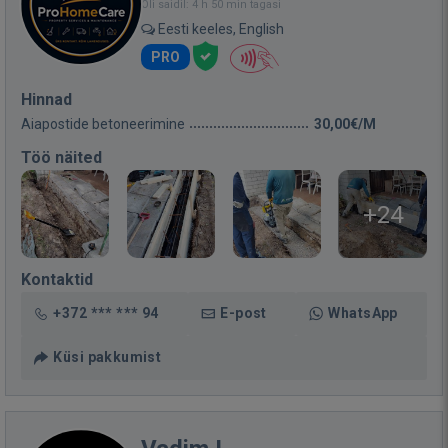
Oli saidil: 4 h 50 min tagasi
Eesti keeles, English
PRO
Hinnad
Aiapostide betoneerimine
30,00€/M
Töö näited
+24
Kontaktid
+372 *** *** 94
E-post
WhatsApp
Küsi pakkumist