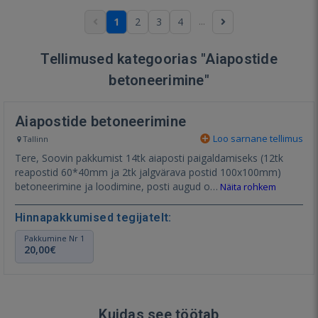
...
1
2
3
4
Tellimused kategoorias "Aiapostide
betoneerimine"
Aiapostide betoneerimine
Loo sarnane tellimus
Tallinn
Tere, Soovin pakkumist 14tk aiaposti paigaldamiseks (12tk
reapostid 60*40mm ja 2tk jalgvärava postid 100x100mm)
betoneerimine ja loodimine, posti augud o…
Näita rohkem
Hinnapakkumised tegijatelt:
Pakkumine Nr 1
20,00€
Kuidas see töötab