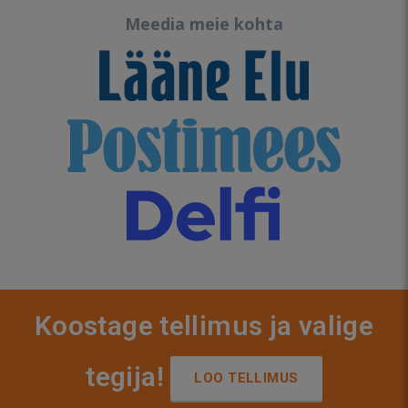
Meedia meie kohta
Koostage tellimus ja valige
tegija!
LOO TELLIMUS