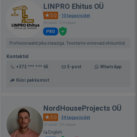
LINPRO Ehitus OÜ
5.0
·
10 tagasisidet
Oli saidil: 12 h tagasi
PRO
Profesionaalid pika staaziga. Teostame erinevaid ehitustöid.
Kontaktid
+372 *** *** 65
E-post
WhatsApp
Küsi pakkumist
NordHouseProjects OÜ
5.0
·
34 tagasisidet
Oli saidil: 13 h tagasi
English