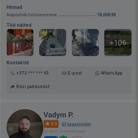
Hinnad
Aiapostide betoneerimine
18,00€/M
Töö näited
+106
Kontaktid
+372 *** *** 93
E-post
WhatsApp
Küsi pakkumist
Vadym P.
4.9
·
63 tagasisidet
Oli saidil: 14 minutit tagasi