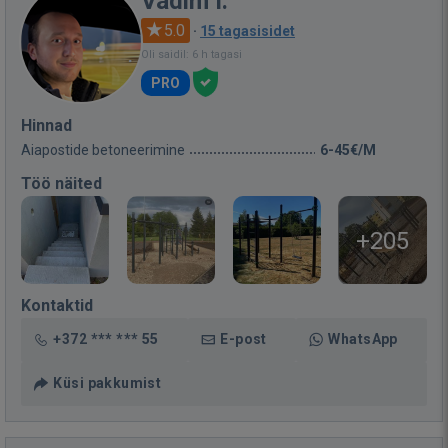
Vadim I.
5.0
·
15 tagasisidet
Oli saidil: 6 h tagasi
PRO
Hinnad
Aiapostide betoneerimine
6-45€/M
Töö näited
+205
Kontaktid
+372 *** *** 55
E-post
WhatsApp
Küsi pakkumist