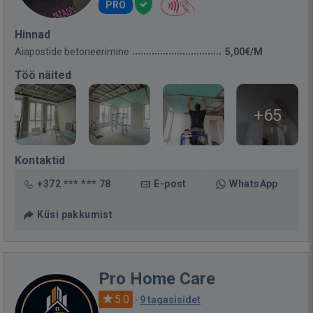
PRO
Hinnad
Aiapostide betoneerimine
5,00€/M
Töö näited
+65
Kontaktid
+372 *** *** 78
E-post
WhatsApp
Küsi pakkumist
Pro Home Care
5.0
·
9 tagasisidet