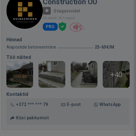
Construction OÜ
·
0 tagasisidet
Oli saidil: 20 h tagasi
PRO
Hinnad
Aiapostide betoneerimine
25-65€/M
Töö näited
+40
Kontaktid
+372 *** *** 79
E-post
WhatsApp
Küsi pakkumist