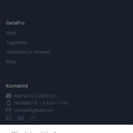
GetaPro
Meist
Tagasiside
Küsimused ja vastused
Blogi
Kontaktid
AllePal OÜ (12209337)
58536867
(E – R 9.00–17.00)
contact@getapro.ee