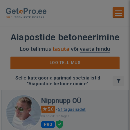
Aiapostide betoneerimine
Loo tellimus
tasuta
või
vaata hindu
LOO TELLIMUS
Selle kategooria parimad spetsialistid
"Aiapostide betoneerimine"
Nippnupp OÜ
5.0
·
51 tagasisidet
Oli saidil: 9 h tagasi
PRO