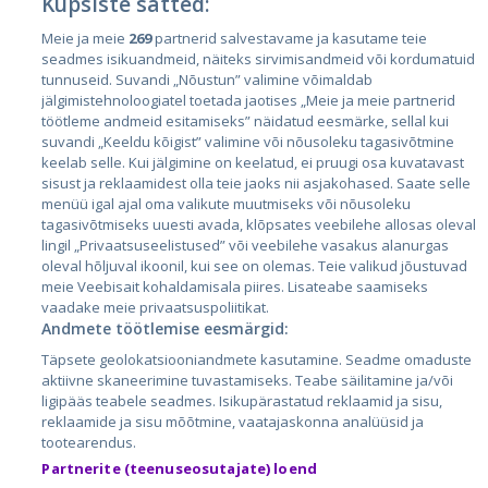
Küpsiste sätted:
Meie ja meie
269
partnerid salvestavame ja kasutame teie
Riigid
seadmes isikuandmeid, näiteks sirvimisandmeid või kordumatuid
Eesti
tunnuseid. Suvandi „Nõustun” valimine võimaldab
jälgimistehnoloogiatel toetada jaotises „Meie ja meie partnerid
Läti
töötleme andmeid esitamiseks” näidatud eesmärke, sellal kui
suvandi „Keeldu kõigist” valimine või nõusoleku tagasivõtmine
Leedu
keelab selle. Kui jälgimine on keelatud, ei pruugi osa kuvatavast
sisust ja reklaamidest olla teie jaoks nii asjakohased. Saate selle
menüü igal ajal oma valikute muutmiseks või nõusoleku
tagasivõtmiseks uuesti avada, klõpsates veebilehe allosas oleval
lingil „Privaatsuseelistused” või veebilehe vasakus alanurgas
oleval hõljuval ikoonil, kui see on olemas. Teie valikud jõustuvad
meie Veebisait kohaldamisala piires. Lisateabe saamiseks
vaadake meie privaatsuspoliitikat.
Andmete töötlemise eesmärgid:
City24.lv
CVbankas.lt
Täpsete geolokatsiooniandmete kasutamine. Seadme omaduste
City24.ee
Kainos.lt
aktiivne skaneerimine tuvastamiseks. Teabe säilitamine ja/või
ligipääs teabele seadmes. Isikupärastatud reklaamid ja sisu,
GetaPro.lv
Paslaugos.lt
reklaamide ja sisu mõõtmine, vaatajaskonna analüüsid ja
GetaPro.ee
auto24.ee
tootearendus.
Skelbiu.lt
KV.ee
Partnerite (teenuseosutajate) loend
Autoplius.lt
Osta.ee