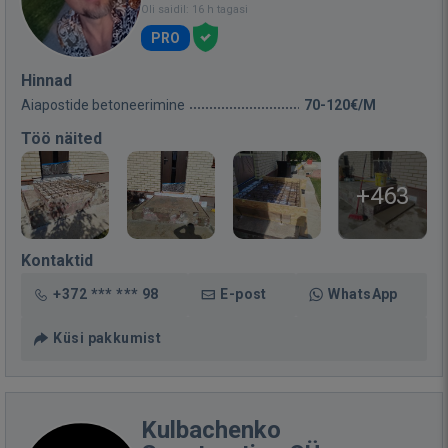
Oli saidil: 16 h tagasi
PRO
Hinnad
Aiapostide betoneerimine
70-120€/M
Töö näited
+463
Kontaktid
+372 *** *** 98
E-post
WhatsApp
Küsi pakkumist
Kulbachenko