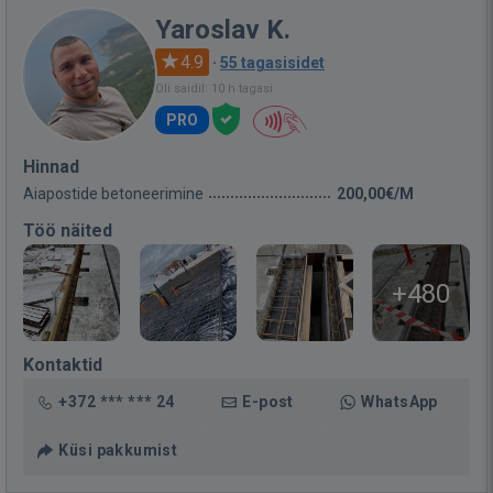
Yaroslav K.
4.9
·
55 tagasisidet
Oli saidil: 10 h tagasi
PRO
Hinnad
Aiapostide betoneerimine
200,00€/M
Töö näited
+480
Kontaktid
+372 *** *** 24
E-post
WhatsApp
Küsi pakkumist