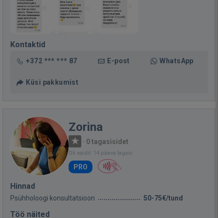
Kontaktid
+372 *** *** 87
E-post
WhatsApp
Küsi pakkumist
Zorina
·
0 tagasisidet
Oli saidil: 14 päeva tagasi
PRO
Hinnad
Psühholoogi konsultatsioon
50-75€/tund
Töö näited