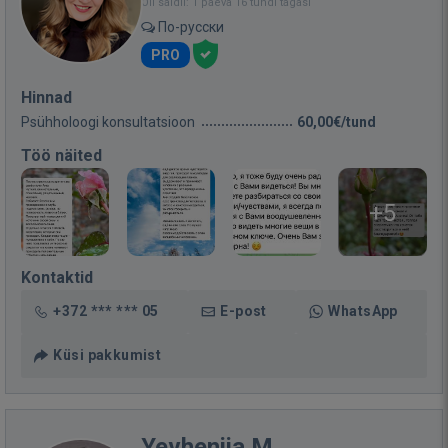
Oli saidil: 1 päeva 16 tundi tagasi
По-русски
PRO
Hinnad
Psühholoogi konsultatsioon
60,00€/tund
Töö näited
+5
Kontaktid
+372 *** *** 05
E-post
WhatsApp
Küsi pakkumist
Yevheniia M.