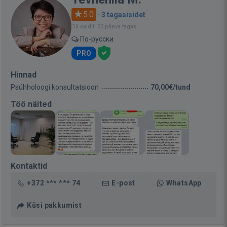
5.0
·
3 tagasisidet
Oli saidil: 30 päeva tagasi
По-русски
PRO
Hinnad
Psühholoogi konsultatsioon
70,00€/tund
Töö näited
Kontaktid
+372 *** *** 74
E-post
WhatsApp
Küsi pakkumist