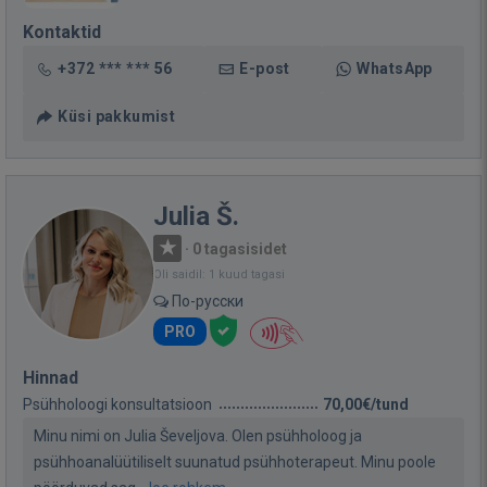
Kontaktid
+372 *** *** 56
E-post
WhatsApp
Küsi pakkumist
Julia Š.
·
0 tagasisidet
Oli saidil: 1 kuud tagasi
По-русски
PRO
Hinnad
Psühholoogi konsultatsioon
70,00€/tund
Minu nimi on Julia Ševeljova. Olen psühholoog ja
psühhoanalüütiliselt suunatud psühhoterapeut. Minu poole