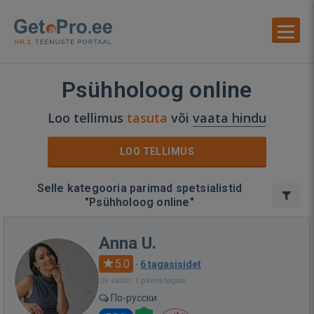
Psühholoog online
Loo tellimus
tasuta
või
vaata hindu
LOO TELLIMUS
Selle kategooria parimad spetsialistid
"Psühholoog online"
Anna U.
5.0
·
6 tagasisidet
Oli saidil: 1 päeva tagasi
По-русски