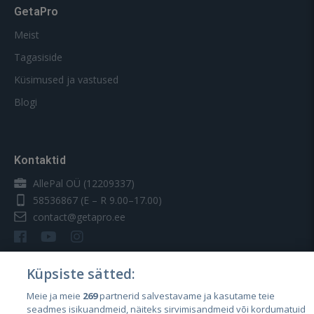
GetaPro
Meist
Tagasiside
Küsimused ja vastused
Blogi
Kontaktid
AllePal OÜ (12209337)
58536867
(E – R 9.00–17.00)
contact@getapro.ee
Küpsiste sätted:
Meie ja meie
269
partnerid salvestavame ja kasutame teie
Riigid
seadmes isikuandmeid, näiteks sirvimisandmeid või kordumatuid