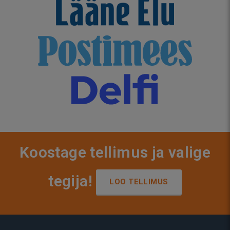
Koostage tellimus ja valige
tegija!
LOO TELLIMUS