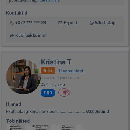
pöörduvad sag...
loe rohkem
Kontaktid
+372 *** *** 88
E-post
WhatsApp
Küsi pakkumist
Kristina T
5.0
·
1 tagasisidet
Oli saidil: 13 päeva tagasi
По-русски
PRO
Hinnad
Psühholoogi konsultatsioon
80,00€/tund
Töö näited