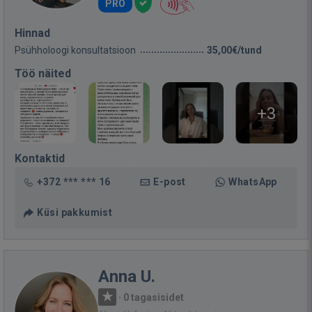
PRO
Hinnad
Psühholoogi konsultatsioon
35,00€/tund
Töö näited
+3
Kontaktid
+372 *** *** 16
E-post
WhatsApp
Küsi pakkumist
Anna U.
·
0 tagasisidet