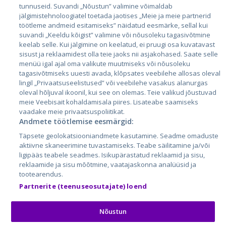
Eesti
tunnuseid. Suvandi „Nõustun” valimine võimaldab
jälgimistehnoloogiatel toetada jaotises „Meie ja meie partnerid
Läti
töötleme andmeid esitamiseks” näidatud eesmärke, sellal kui
suvandi „Keeldu kõigist” valimine või nõusoleku tagasivõtmine
Leedu
keelab selle. Kui jälgimine on keelatud, ei pruugi osa kuvatavast
sisust ja reklaamidest olla teie jaoks nii asjakohased. Saate selle
menüü igal ajal oma valikute muutmiseks või nõusoleku
tagasivõtmiseks uuesti avada, klõpsates veebilehe allosas oleval
lingil „Privaatsuseelistused” või veebilehe vasakus alanurgas
oleval hõljuval ikoonil, kui see on olemas. Teie valikud jõustuvad
meie Veebisait kohaldamisala piires. Lisateabe saamiseks
vaadake meie privaatsuspoliitikat.
Andmete töötlemise eesmärgid:
City24.lv
CVbankas.lt
Täpsete geolokatsiooniandmete kasutamine. Seadme omaduste
City24.ee
Kainos.lt
aktiivne skaneerimine tuvastamiseks. Teabe säilitamine ja/või
ligipääs teabele seadmes. Isikupärastatud reklaamid ja sisu,
GetaPro.lv
Paslaugos.lt
reklaamide ja sisu mõõtmine, vaatajaskonna analüüsid ja
GetaPro.ee
auto24.ee
tootearendus.
Skelbiu.lt
KV.ee
Partnerite (teenuseosutajate) loend
Autoplius.lt
Osta.ee
Aruodas.lt
KuldneBörs.ee
Nõustun