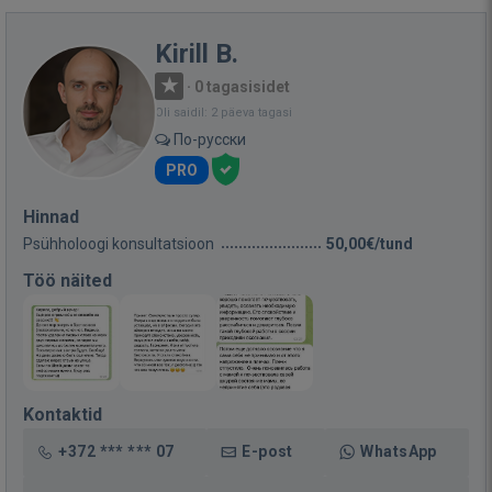
Kirill B.
·
0 tagasisidet
Oli saidil: 2 päeva tagasi
По-русски
PRO
Hinnad
Psühholoogi konsultatsioon
50,00€/tund
Töö näited
Kontaktid
+372 *** *** 07
E-post
WhatsApp