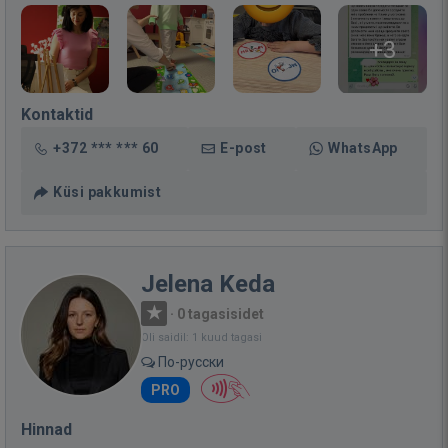
+3
Kontaktid
+372 *** *** 60
E-post
WhatsApp
Küsi pakkumist
Jelena Keda
·
0 tagasisidet
Oli saidil: 1 kuud tagasi
По-русски
PRO
Hinnad