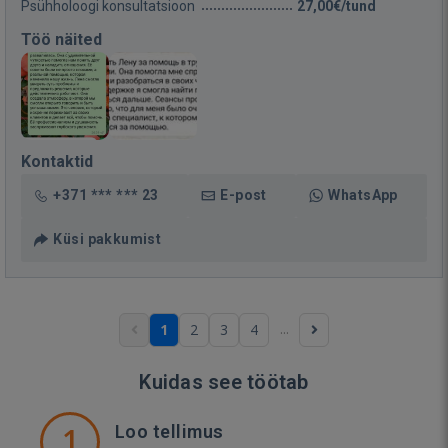
Psühholoogi konsultatsioon
27,00€/tund
Töö näited
Kontaktid
+371 *** *** 23
E-post
WhatsApp
Küsi pakkumist
...
1
2
3
4
Kuidas see töötab
1
Loo tellimus