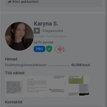
Küsi pakkumist
Karyna S.
·
0 tagasisidet
Oli saidil: 16 minutit tagasi
По-русски
PRO
Hinnad
Psühholoogi konsultatsioon
40,00€/tund
Töö näited
Kontaktid