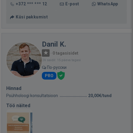
+372 *** *** 12
E-post
WhatsApp
Küsi pakkumist
Danil K.
·
0 tagasisidet
Oli saidil: 15 päeva tagasi
По-русски
PRO
Hinnad
Psühholoogi konsultatsioon
20,00€/tund
Töö näited