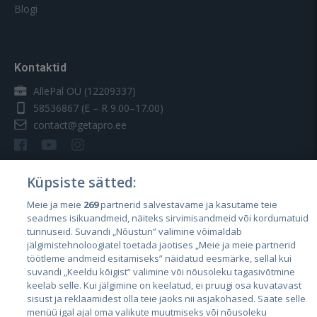
Blogi
Kontaktid
AllePal OÜ (12209337)
58536867
(E – R 9.00–17.00)
contact@getapro.ee
Küpsiste sätted:
Meie ja meie
269
partnerid salvestavame ja kasutame teie
Riigid
seadmes isikuandmeid, näiteks sirvimisandmeid või kordumatuid
Eesti
tunnuseid. Suvandi „Nõustun” valimine võimaldab
jälgimistehnoloogiatel toetada jaotises „Meie ja meie partnerid
Läti
töötleme andmeid esitamiseks” näidatud eesmärke, sellal kui
suvandi „Keeldu kõigist” valimine või nõusoleku tagasivõtmine
Leedu
keelab selle. Kui jälgimine on keelatud, ei pruugi osa kuvatavast
sisust ja reklaamidest olla teie jaoks nii asjakohased. Saate selle
menüü igal ajal oma valikute muutmiseks või nõusoleku