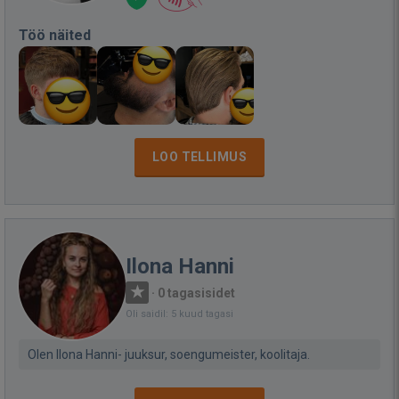
Töö näited
LOO TELLIMUS
Ilona Hanni
·
0 tagasisidet
Oli saidil: 5 kuud tagasi
Olen Ilona Hanni- juuksur, soengumeister, koolitaja.