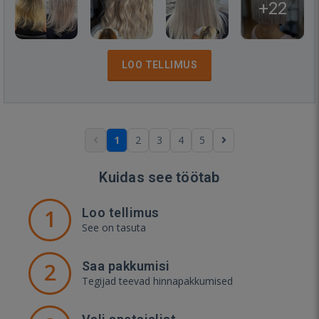
+22
LOO TELLIMUS
1
2
3
4
5
Kuidas see töötab
1
Loo tellimus
See on tasuta
2
Saa pakkumisi
Tegijad teevad hinnapakkumised