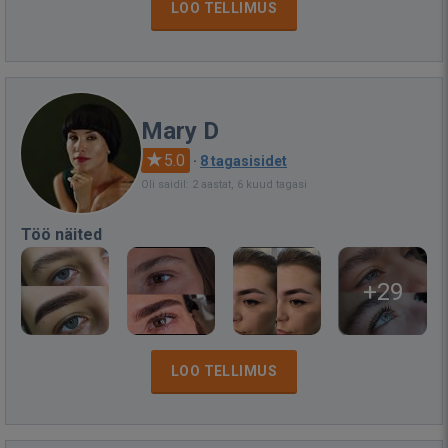
LOO TELLIMUS
Mary D
5.0
·
8 tagasisidet
Oli saidil: 2 aastat, 6 kuud tagasi
Töö näited
+29
LOO TELLIMUS