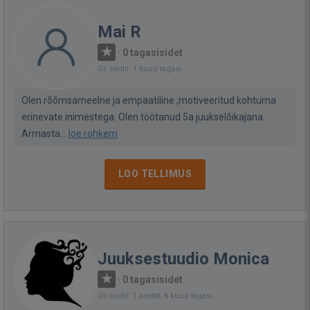
Mai R
·
0 tagasisidet
Oli saidil: 1 kuud tagasi
Olen rõõmsameelne ja empaatiline ,motiveeritud kohtuma
erinevate inimestega. Olen töötanud 5a juukselõikajana.
Armasta...
loe rohkem
LOO TELLIMUS
Juuksestuudio Monica
·
0 tagasisidet
Oli saidil: 1 aastat, 6 kuud tagasi