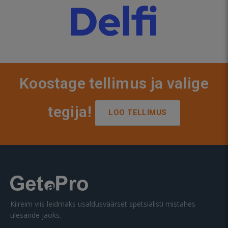
Koostage tellimus ja valige
tegija!
LOO TELLIMUS
Kiireim viis leidmaks usaldusväärset spetsialisti mistahes
ülesande jaoks.