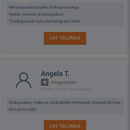
Meisterjuuksurid pika töökogemusega.
Naiste, meeste ja lastejuuksur.
Töödega saab tutvuda instagrami lehel.
LOO TELLIMUS
Angela T.
·
0 tagasisidet
Oli saidil: 3 aastat, 11 kuud tagasi
Kodujuuksur, make up, koduabilise teenused, juhiload olemas.
Kiire ja korralik!
LOO TELLIMUS