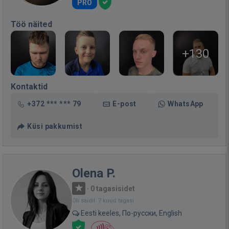
PRO
Töö näited
+130
Kontaktid
+372 *** *** 79
E-post
WhatsApp
Küsi pakkumist
Olena P.
·
0 tagasisidet
Oli saidil: 7 kuud tagasi
Eesti keeles, По-русски, English