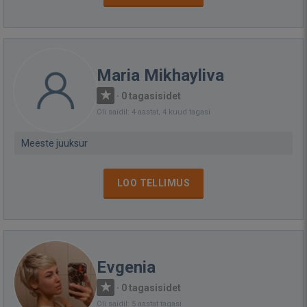
Maria Mikhayliva
·
0 tagasisidet
Oli saidil: 4 aastat, 4 kuud tagasi
Meeste juuksur
LOO TELLIMUS
Evgenia
·
0 tagasisidet
Oli saidil: 5 aastat tagasi