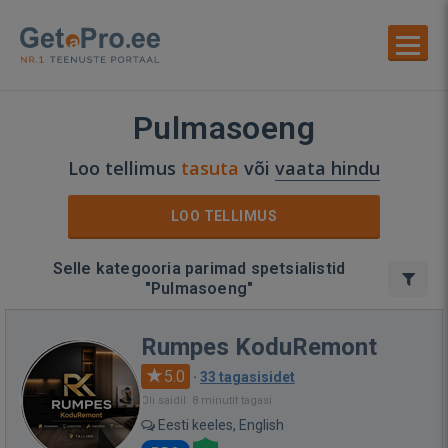
Pulmasoeng
Loo tellimus
tasuta
või
vaata hindu
LOO TELLIMUS
Selle kategooria parimad spetsialistid
"Pulmasoeng"
Rumpes KoduRemont
5.0
·
33 tagasisidet
Oli saidil: 8 minutit tagasi
Eesti keeles, English