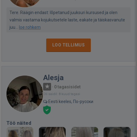
Tere. Räägin endast: lõpetanud juuksuri kursused ja olen
valmis vastama kojukutsetele laste, eakate ja täiskasvanute
juu...
loe rohkem
LOO TELLIMUS
Alesja
·
0 tagasisidet
Oli saidil: 8 kuud tagasi
Eesti keeles, По-русски
Töö näited