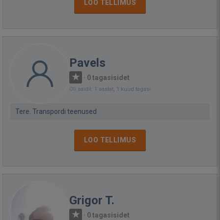
LOO TELLIMUS
Pavels
·
0 tagasisidet
Oli saidil: 1 aastat, 1 kuud tagasi
Tere. Transpordi teenused
LOO TELLIMUS
Grigor T.
·
0 tagasisidet