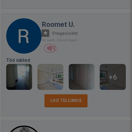
Roomet U.
·
0 tagasisidet
Oli saidil: 2 kuud tagasi
Töö näited
+6
LOO TELLIMUS