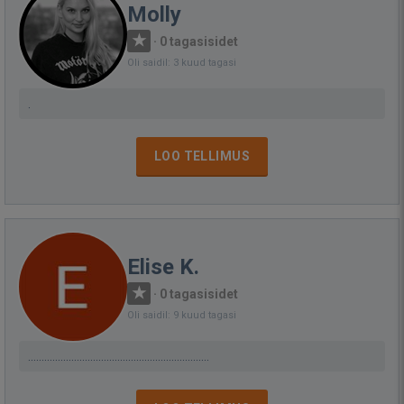
Molly
·
0 tagasisidet
Oli saidil: 3 kuud tagasi
.
LOO TELLIMUS
Elise K.
·
0 tagasisidet
Oli saidil: 9 kuud tagasi
...................................................................