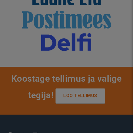
Koostage tellimus ja valige
tegija!
LOO TELLIMUS