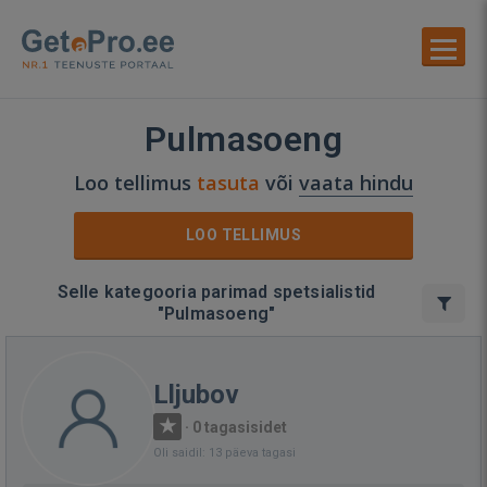
Pulmasoeng
Loo tellimus
tasuta
või
vaata hindu
LOO TELLIMUS
Selle kategooria parimad spetsialistid
"Pulmasoeng"
Lljubov
·
0 tagasisidet
Oli saidil: 13 päeva tagasi