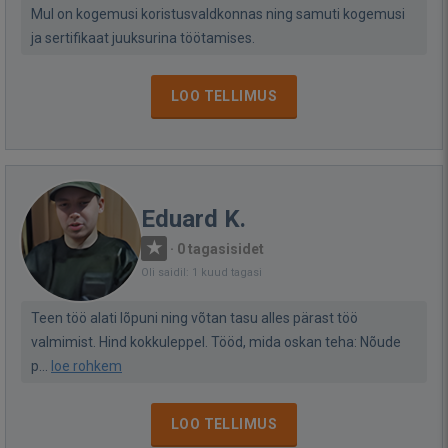
Mul on kogemusi koristusvaldkonnas ning samuti kogemusi
ja sertifikaat juuksurina töötamises.
LOO TELLIMUS
Eduard K.
·
0 tagasisidet
Oli saidil: 1 kuud tagasi
Teen töö alati lõpuni ning võtan tasu alles pärast töö
valmimist. Hind kokkuleppel. Tööd, mida oskan teha: Nõude
p...
loe rohkem
LOO TELLIMUS