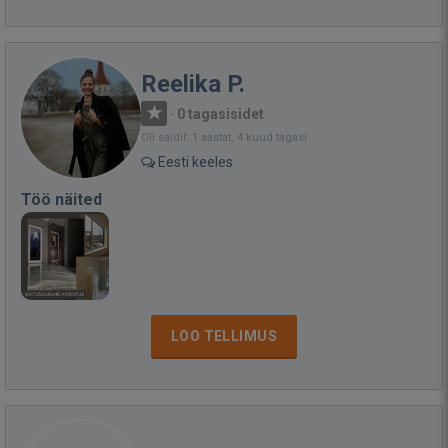
Reelika P.
·
0 tagasisidet
Oli saidil: 1 aastat, 4 kuud tagasi
Eesti keeles
Töö näited
LOO TELLIMUS