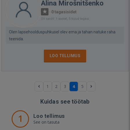
Alina Mirošnitšenko
·
0 tagasisidet
Oli saidil: 1 aastat, 5 kuud tagasi
Olen lapsehoolduspuhkusel olev ema ja tahan natuke raha
teenida.
LOO TELLIMUS
1
2
3
4
5
Kuidas see töötab
1
Loo tellimus
See on tasuta