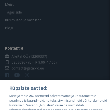
Meist
Tagasiside
Küsimused ja vastused
Blogi
Kontaktid
AllePal OÜ (12209337)
58536867
(E – R 9.00–17.00)
contact@getapro.ee
Küpsiste sätted:
Meie ja meie
269
partnerid salvestavame ja kasutame teie
Riigid
seadmes isikuandmeid, näiteks sirvimisandmeid või kordumatuid
Eesti
tunnuseid. Suvandi „Nõustun” valimine võimaldab
jälgimistehnoloogiatel toetada jaotises „Meie ja meie partnerid