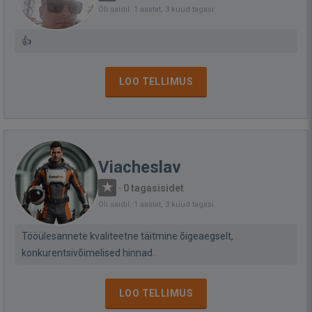
Oli saidil: 1 aastat, 3 kuud tagasi
👍
LOO TELLIMUS
Viacheslav
·
0 tagasisidet
Oli saidil: 1 aastat, 3 kuud tagasi
Tööülesannete kvaliteetne täitmine õigeaegselt,
konkurentsivõimelised hinnad.
LOO TELLIMUS