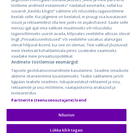
Läti
töötleme andmeid esitamiseks” näidatud eesmärke, sellal kui
suvandi „Keeldu kõigist” valimine või nõusoleku tagasivõtmine
Leedu
keelab selle. Kui jälgimine on keelatud, ei pruugi osa kuvatavast
sisust ja reklaamidest olla teie jaoks nii asjakohased. Saate selle
menüü igal ajal oma valikute muutmiseks või nõusoleku
tagasivõtmiseks uuesti avada, klõpsates veebilehe allosas oleval
lingil „Privaatsuseelistused” või veebilehe vasakus alanurgas
oleval hõljuval ikoonil, kui see on olemas. Teie valikud jõustuvad
meie Veebisait kohaldamisala piires. Lisateabe saamiseks
vaadake meie privaatsuspoliitikat.
Andmete töötlemise eesmärgid:
City24.lv
CVbankas.lt
Täpsete geolokatsiooniandmete kasutamine. Seadme omaduste
City24.ee
Kainos.lt
aktiivne skaneerimine tuvastamiseks. Teabe säilitamine ja/või
ligipääs teabele seadmes. Isikupärastatud reklaamid ja sisu,
GetaPro.lv
Paslaugos.lt
reklaamide ja sisu mõõtmine, vaatajaskonna analüüsid ja
GetaPro.ee
auto24.ee
tootearendus.
Skelbiu.lt
KV.ee
Partnerite (teenuseosutajate) loend
Autoplius.lt
Osta.ee
Aruodas.lt
KuldneBörs.ee
Nõustun
Lükka kõik tagasi