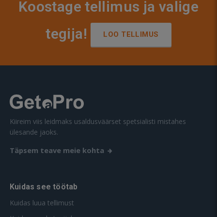
Koostage tellimus ja valige
tegija!
LOO TELLIMUS
Kiireim viis leidmaks usaldusväärset spetsialisti mistahes
ülesande jaoks.
Täpsem teave meie kohta
Kuidas see töötab
Kuidas luua tellimust