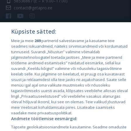
58536867
(E – R 9.00–17.00)
contact@getapro.ee
Küpsiste sätted:
Meie ja meie
269
partnerid salvestavame ja kasutame teie
Riigid
seadmes isikuandmeid, näiteks sirvimisandmeid või kordumatuid
Eesti
tunnuseid. Suvandi „Nõustun” valimine võimaldab
jälgimistehnoloogiatel toetada jaotises „Meie ja meie partnerid
Läti
töötleme andmeid esitamiseks” näidatud eesmärke, sellal kui
suvandi „Keeldu kõigist” valimine või nõusoleku tagasivõtmine
Leedu
keelab selle. Kui jälgimine on keelatud, ei pruugi osa kuvatavast
sisust ja reklaamidest olla teie jaoks nii asjakohased. Saate selle
menüü igal ajal oma valikute muutmiseks või nõusoleku
tagasivõtmiseks uuesti avada, klõpsates veebilehe allosas oleval
lingil „Privaatsuseelistused” või veebilehe vasakus alanurgas
oleval hõljuval ikoonil, kui see on olemas. Teie valikud jõustuvad
meie Veebisait kohaldamisala piires. Lisateabe saamiseks
vaadake meie privaatsuspoliitikat.
Andmete töötlemise eesmärgid:
City24.lv
CVbankas.lt
Täpsete geolokatsiooniandmete kasutamine. Seadme omaduste