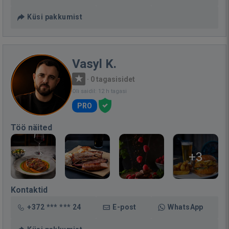
Küsi pakkumist
Vasyl K.
·
0 tagasisidet
Oli saidil: 12 h tagasi
PRO
Töö näited
+3
Kontaktid
+372 *** *** 24
E-post
WhatsApp