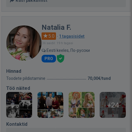
Küsi pakkumist
Natalia F.
5.0
·
1 tagasisidet
Oli saidil: 19 h tagasi
Eesti keeles, По-русски
PRO
Hinnad
Toodete pildistamine
70,00€/tund
Töö näited
+24
Kontaktid