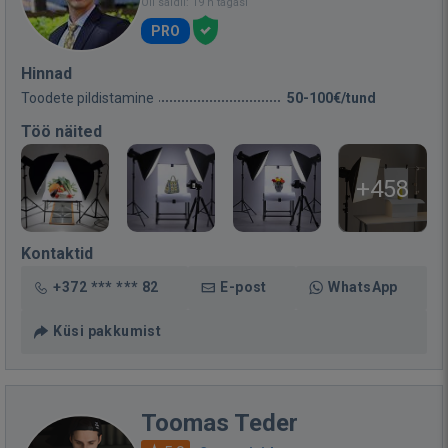
Oli saidil: 19 h tagasi
PRO
Hinnad
Toodete pildistamine
50-100€/tund
Töö näited
+458
Kontaktid
+372 *** *** 82
E-post
WhatsApp
Küsi pakkumist
Toomas Teder