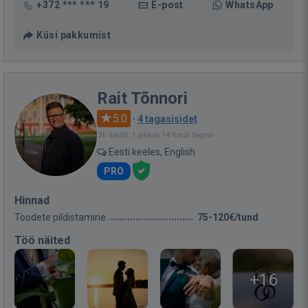
+372 *** *** 19
E-post
WhatsApp
Küsi pakkumist
Rait Tõnnori
5.0
·
4 tagasisidet
Oli saidil: 1 päeva 14 tundi tagasi
Eesti keeles, English
PRO
Hinnad
Toodete pildistamine
75-120€/tund
Töö näited
+16