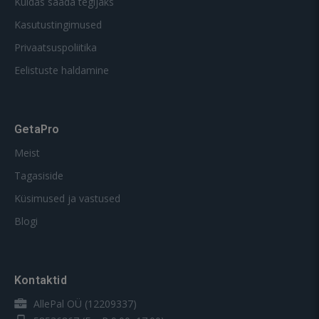
Kuidas saada tegijaks
Kasutustingimused
Privaatsuspoliitika
Eelistuste haldamine
GetaPro
Meist
Tagasiside
Küsimused ja vastused
Blogi
Kontaktid
AllePal OÜ (12209337)