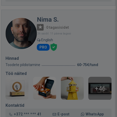
Nima S.
·
0 tagasisidet
Oli saidil: 11 päeva tagasi
English
PRO
Hinnad
Toodete pildistamine
60-75€/tund
Töö näited
+46
Kontaktid
+372 *** *** 41
E-post
WhatsApp