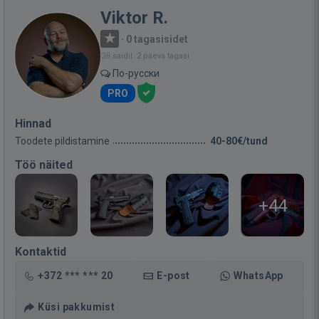
Viktor R.
·
0 tagasisidet
Oli saidil: 2 päeva tagasi
По-русски
PRO
Hinnad
Toodete pildistamine
40-80€/tund
Töö näited
+44
Kontaktid
+372 *** *** 20
E-post
WhatsApp
Küsi pakkumist