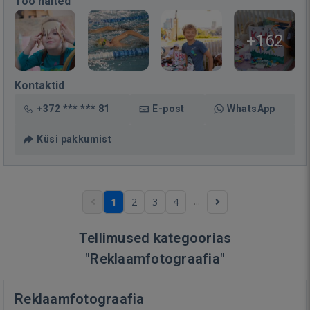
Töö näited
+162
Kontaktid
+372 *** *** 81
E-post
WhatsApp
Küsi pakkumist
...
1
2
3
4
Tellimused kategoorias
"Reklaamfotograafia"
Reklaamfotograafia