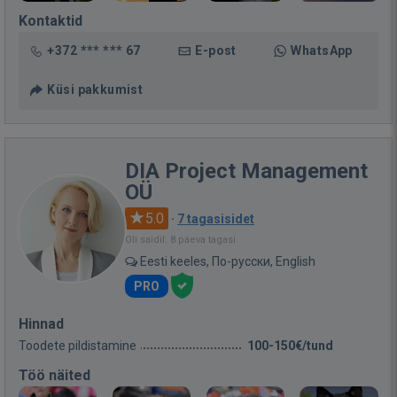
Kontaktid
+372 *** *** 67
E-post
WhatsApp
Küsi pakkumist
DIA Project Management
OÜ
5.0
·
7 tagasisidet
Oli saidil: 8 päeva tagasi
Eesti keeles, По-русски, English
PRO
Hinnad
Toodete pildistamine
100-150€/tund
Töö näited