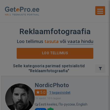
Reklaamfotograafia
Loo tellimus
tasuta
või
vaata hindu
LOO TELLIMUS
Selle kategooria parimad spetsialistid
"Reklaamfotograafia"
NordicPhoto
5.0
·
1 tagasisidet
Oli saidil: 10 h tagasi
Eesti keeles, По-русски, English