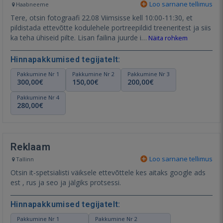
Loo sarnane tellimus
Haabneeme
Tere, otsin fotograafi 22.08 Viimsisse kell 10:00-11:30, et
pildistada ettevõtte kodulehele portreepildid treeneritest ja siis
ka teha ühiseid pilte. Lisan failina juurde i…
Näita rohkem
Hinnapakkumised tegijatelt:
Pakkumine Nr 1
Pakkumine Nr 2
Pakkumine Nr 3
300,00€
150,00€
200,00€
Pakkumine Nr 4
280,00€
Reklaam
Loo sarnane tellimus
Tallinn
Otsin it-spetsialisti väiksele ettevõttele kes aitaks google ads
est , rus ja seo ja jälgiks protsessi.
Hinnapakkumised tegijatelt:
Pakkumine Nr 1
Pakkumine Nr 2