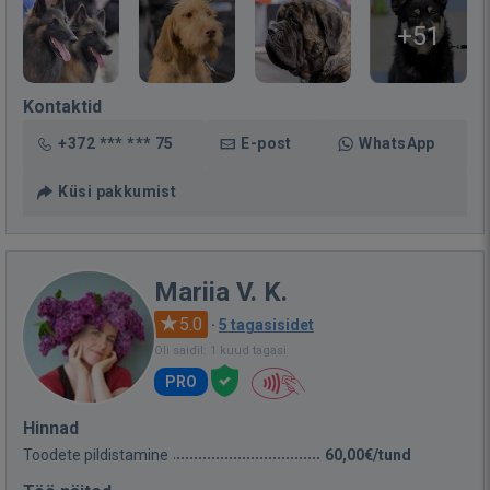
+51
Kontaktid
+372 *** *** 75
E-post
WhatsApp
Küsi pakkumist
Mariia V. K.
5.0
·
5 tagasisidet
Oli saidil: 1 kuud tagasi
PRO
Hinnad
Toodete pildistamine
60,00€/tund