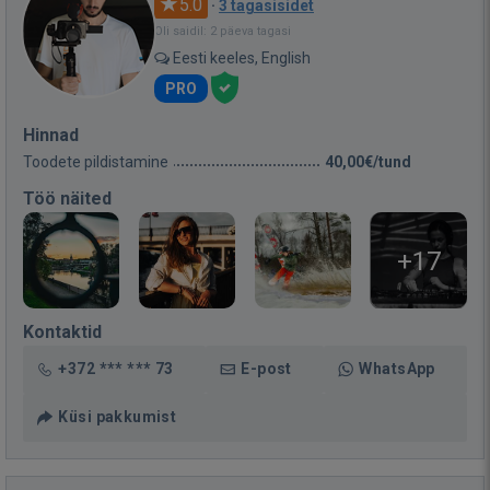
5.0
·
3 tagasisidet
Oli saidil: 2 päeva tagasi
Eesti keeles, English
PRO
Hinnad
Toodete pildistamine
40,00€/tund
Töö näited
+17
Kontaktid
+372 *** *** 73
E-post
WhatsApp
Küsi pakkumist