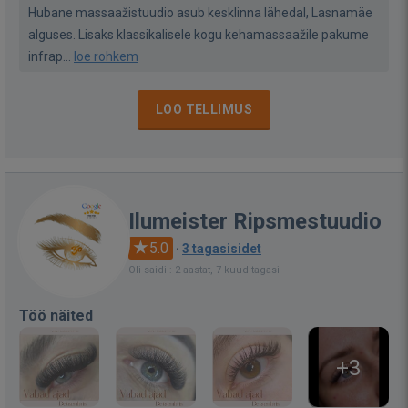
Hubane massaažistuudio asub kesklinna lähedal, Lasnamäe
alguses. Lisaks klassikalisele kogu kehamassaažile pakume
infrap...
loe rohkem
LOO TELLIMUS
Ilumeister Ripsmestuudio
5.0
·
3 tagasisidet
Oli saidil: 2 aastat, 7 kuud tagasi
Töö näited
+3