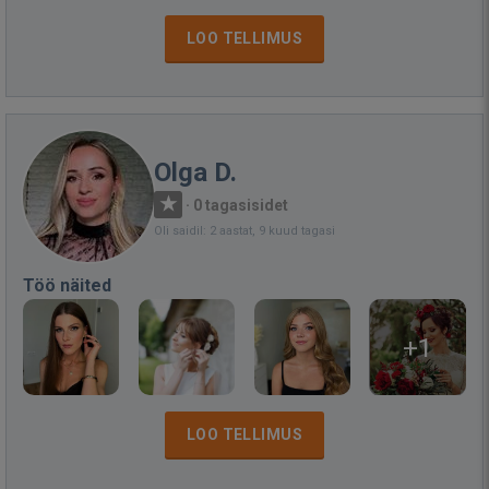
LOO TELLIMUS
Olga D.
·
0 tagasisidet
Oli saidil: 2 aastat, 9 kuud tagasi
Töö näited
+1
LOO TELLIMUS