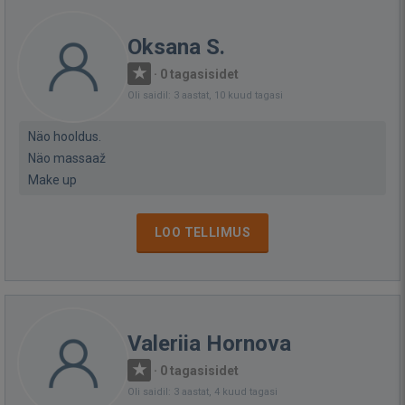
Oksana S.
·
0 tagasisidet
Oli saidil: 3 aastat, 10 kuud tagasi
Näo hooldus.
Näo massaaž
Make up
LOO TELLIMUS
Valeriia Hornova
·
0 tagasisidet
Oli saidil: 3 aastat, 4 kuud tagasi