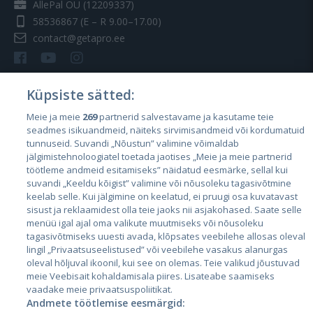
AllePal OÜ (12209337)
58536867
(E – R 9.00–17.00)
contact@getapro.ee
Küpsiste sätted:
Meie ja meie
269
partnerid salvestavame ja kasutame teie
Riigid
seadmes isikuandmeid, näiteks sirvimisandmeid või kordumatuid
Eesti
tunnuseid. Suvandi „Nõustun” valimine võimaldab
jälgimistehnoloogiatel toetada jaotises „Meie ja meie partnerid
Läti
töötleme andmeid esitamiseks” näidatud eesmärke, sellal kui
suvandi „Keeldu kõigist” valimine või nõusoleku tagasivõtmine
Leedu
keelab selle. Kui jälgimine on keelatud, ei pruugi osa kuvatavast
sisust ja reklaamidest olla teie jaoks nii asjakohased. Saate selle
menüü igal ajal oma valikute muutmiseks või nõusoleku
tagasivõtmiseks uuesti avada, klõpsates veebilehe allosas oleval
lingil „Privaatsuseelistused” või veebilehe vasakus alanurgas
oleval hõljuval ikoonil, kui see on olemas. Teie valikud jõustuvad
meie Veebisait kohaldamisala piires. Lisateabe saamiseks
vaadake meie privaatsuspoliitikat.
Andmete töötlemise eesmärgid: