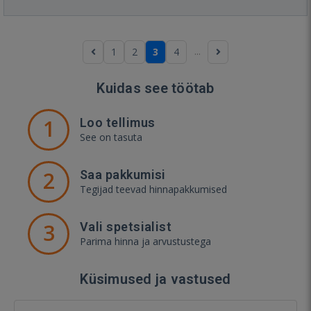
...
1
2
3
4
Kuidas see töötab
1
Loo tellimus
See on tasuta
2
Saa pakkumisi
Tegijad teevad hinnapakkumised
3
Vali spetsialist
Parima hinna ja arvustustega
Küsimused ja vastused