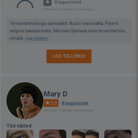
·
0 tagasisidet
Oli saidil: 2 aastat, 5 kuud tagasi
Tervisetehnoloogia spetsialist. Autori metoodika. Patent
selgroo taastamiseks. Ma saan õpetada oma tervendamise,
rehabil...
loe rohkem
LOO TELLIMUS
Mary D
5.0
·
8 tagasisidet
Oli saidil: 2 aastat, 6 kuud tagasi
Töö näited