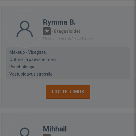
Rymma B.
·
0 tagasisidet
Oli saidil: 2 aastat, 1 kuud tagasi
Makeup - Visagiste.
Õhtune ja päevane meik.
Psühholoogia.
Vastupidavus stressile.
LOO TELLIMUS
Mihhail