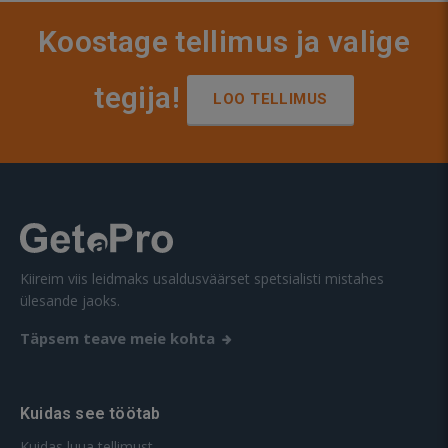
Koostage tellimus ja valige
tegija!
LOO TELLIMUS
Kiireim viis leidmaks usaldusväärset spetsialisti mistahes
ülesande jaoks.
Täpsem teave meie kohta
Kuidas see töötab
Kuidas luua tellimust