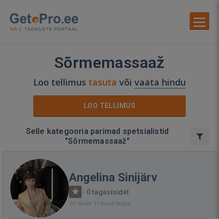
Sõrmemassaaž
Loo tellimus
tasuta
või
vaata hindu
LOO TELLIMUS
Selle kategooria parimad spetsialistid
"Sõrmemassaaž"
Angelina Sinijärv
·
0 tagasisidet
Oli saidil: 11 kuud tagasi