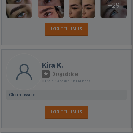
+29
LOO TELLIMUS
Kira K.
·
0 tagasisidet
Oli saidil: 3 aastat, 8 kuud tagasi
Olen massöör.
LOO TELLIMUS