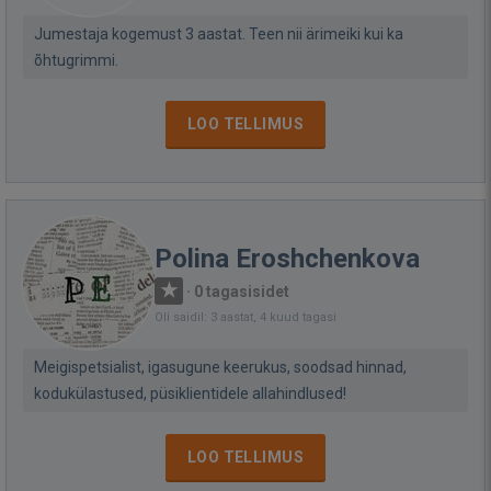
Jumestaja kogemust 3 aastat. Teen nii ärimeiki kui ka
õhtugrimmi.
LOO TELLIMUS
Polina Eroshchenkova
·
0 tagasisidet
Oli saidil: 3 aastat, 4 kuud tagasi
Meigispetsialist, igasugune keerukus, soodsad hinnad,
kodukülastused, püsiklientidele allahindlused!
LOO TELLIMUS