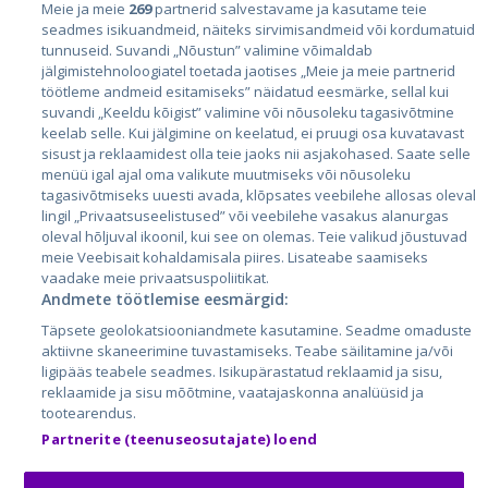
Riigid
Meie ja meie
269
partnerid salvestavame ja kasutame teie
seadmes isikuandmeid, näiteks sirvimisandmeid või kordumatuid
Eesti
tunnuseid. Suvandi „Nõustun” valimine võimaldab
jälgimistehnoloogiatel toetada jaotises „Meie ja meie partnerid
Läti
töötleme andmeid esitamiseks” näidatud eesmärke, sellal kui
suvandi „Keeldu kõigist” valimine või nõusoleku tagasivõtmine
Leedu
keelab selle. Kui jälgimine on keelatud, ei pruugi osa kuvatavast
sisust ja reklaamidest olla teie jaoks nii asjakohased. Saate selle
menüü igal ajal oma valikute muutmiseks või nõusoleku
tagasivõtmiseks uuesti avada, klõpsates veebilehe allosas oleval
lingil „Privaatsuseelistused” või veebilehe vasakus alanurgas
oleval hõljuval ikoonil, kui see on olemas. Teie valikud jõustuvad
meie Veebisait kohaldamisala piires. Lisateabe saamiseks
vaadake meie privaatsuspoliitikat.
Andmete töötlemise eesmärgid:
City24.lv
CVbankas.lt
Täpsete geolokatsiooniandmete kasutamine. Seadme omaduste
City24.ee
Kainos.lt
aktiivne skaneerimine tuvastamiseks. Teabe säilitamine ja/või
GetaPro.lv
Paslaugos.lt
ligipääs teabele seadmes. Isikupärastatud reklaamid ja sisu,
reklaamide ja sisu mõõtmine, vaatajaskonna analüüsid ja
GetaPro.ee
auto24.ee
tootearendus.
Skelbiu.lt
KV.ee
Partnerite (teenuseosutajate) loend
Autoplius.lt
Osta.ee
Aruodas.lt
KuldneBörs.ee