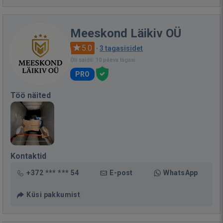
Meeskond Läikiv OÜ
5.0
·
3 tagasisidet
Oli saidil: 10 päeva tagasi
PRO
Töö näited
Kontaktid
+372 *** *** 54
E-post
WhatsApp
Küsi pakkumist