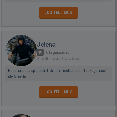
LOO TELLIMUS
Jelena
·
0 tagasisidet
Oli saidil: 4 aastat, 9 kuud tagasi
Hea massaažispetsialist. Oman medharidust. Töökogemust
üle 6 aasta.
LOO TELLIMUS