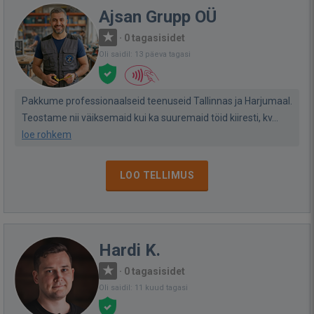
Ajsan Grupp OÜ
·
0 tagasisidet
Oli saidil: 13 päeva tagasi
Pakkume professionaalseid teenuseid Tallinnas ja Harjumaal.
Teostame nii väiksemaid kui ka suuremaid töid kiiresti, kv...
loe rohkem
LOO TELLIMUS
Hardi K.
·
0 tagasisidet
Oli saidil: 11 kuud tagasi