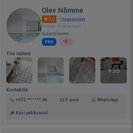
Olev Nõmme
5.0
·
1 tagasisidet
Oli saidil: 10 päeva tagasi
Eesti keeles
PRO
Töö näited
+36
Kontaktid
+372 *** *** 46
E-post
WhatsApp
Küsi pakkumist