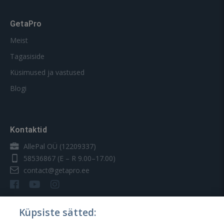
GetaPro
Meist
Tagasiside
Küsimused ja vastused
Blogi
Kontaktid
AllePal OÜ (12209337)
58536867
(E – R 9.00–17.00)
contact@getapro.ee
Küpsiste sätted: