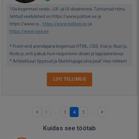
10a kogemust veebi-, UX- ja UI-disainerina. Tuntumad minu
tehtud veebilehed on https://www.politsei.ee ja
https://www.ra...
https://www.politsei.ee
ja
https://www.rara.ee
* Front-end arendajana kogemusi HTML, CSS, Vue.js, Nuxt.js,
Node.js, eriti pakub huvi responsive disain ja ligipääsetavus
* Arhitektuuri õppinud ja Sketchupiga sina peal">loe rohkem
LOO TELLIMUS
...
...
1
3
4
5
Kuidas see töötab