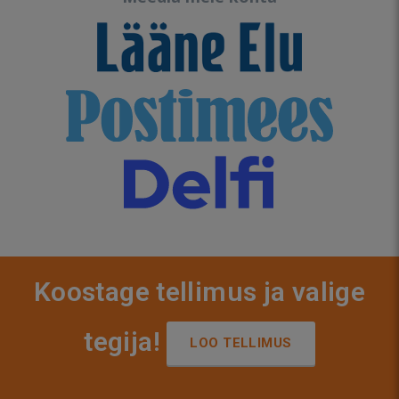
Koostage tellimus ja valige
tegija!
LOO TELLIMUS