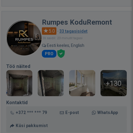
Rumpes KoduRemont
5.0
·
33 tagasisidet
Oli saidil: 23 minutit tagasi
Eesti keeles, English
PRO
Töö näited
+130
Kontaktid
+372 *** *** 79
E-post
WhatsApp
Küsi pakkumist