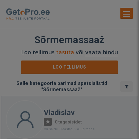
Sõrmemassaaž
Loo tellimus
tasuta
või
vaata hindu
LOO TELLIMUS
Selle kategooria parimad spetsialistid
"Sõrmemassaaž"
Vladislav
·
0 tagasisidet
Oli saidil: 3 aastat, 5 kuud tagasi