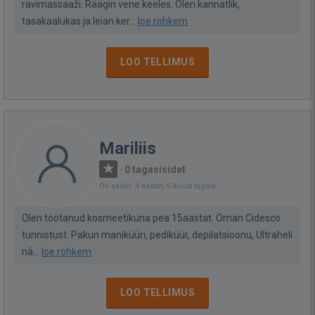
ravimassaaži. Räägin vene keeles. Olen kannatlik,
tasakaalukas ja leian ker...
loe rohkem
LOO TELLIMUS
Mariliis
·
0 tagasisidet
Oli saidil: 4 aastat, 6 kuud tagasi
Olen töötanud kosmeetikuna pea 15aastat. Oman Cidesco
tunnistust. Pakun maniküüri, pediküür, depilatsioonu, Ultraheli
nä...
loe rohkem
LOO TELLIMUS