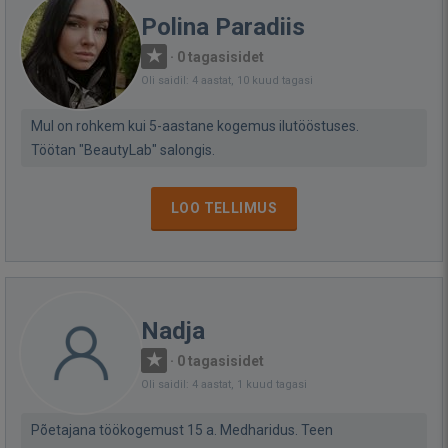
Polina Paradiis
·
0 tagasisidet
Oli saidil: 4 aastat, 10 kuud tagasi
Mul on rohkem kui 5-aastane kogemus ilutööstuses.
Töötan "BeautyLab" salongis.
LOO TELLIMUS
Nadja
·
0 tagasisidet
Oli saidil: 4 aastat, 1 kuud tagasi
Põetajana töökogemust 15 a. Medharidus. Teen