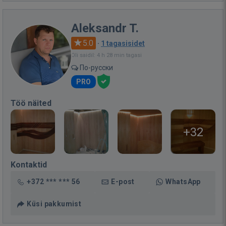
Aleksandr T.
5.0
·
1 tagasisidet
Oli saidil: 4 h 28 min tagasi
По-русски
PRO
Töö näited
+32
Kontaktid
+372 *** *** 56
E-post
WhatsApp
Küsi pakkumist