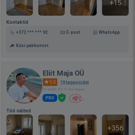
+15
Kontaktid
+372 *** *** 92
E-post
WhatsApp
Küsi pakkumist
Eliit Maja OÜ
5.0
·
19 tagasisidet
Oli saidil: 3 h 11 min tagasi
PRO
Töö näited
+356