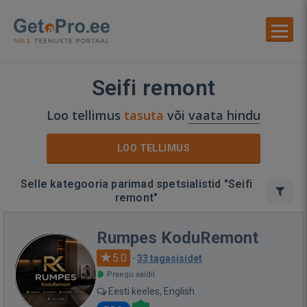
Seifi remont
Loo tellimus
tasuta
või
vaata hindu
LOO TELLIMUS
Selle kategooria parimad spetsialistid "Seifi
remont"
Rumpes KoduRemont
5.0
·
33 tagasisidet
Praegu saidil
Eesti keeles, English