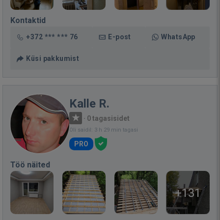
Kontaktid
+372 *** *** 76
E-post
WhatsApp
Küsi pakkumist
Kalle R.
·
0 tagasisidet
Oli saidil: 3 h 29 min tagasi
PRO
Töö näited
+131