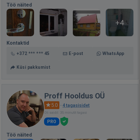
Töö näited
+4
Kontaktid
+372 *** *** 45
E-post
WhatsApp
Küsi pakkumist
Proff Hooldus OÜ
5.0
·
4 tagasisidet
Oli saidil: 35 minutit tagasi
PRO
Töö näited