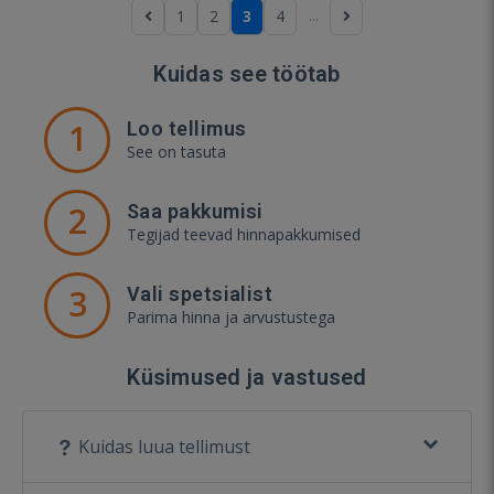
...
1
2
3
4
Kuidas see töötab
1
Loo tellimus
See on tasuta
2
Saa pakkumisi
Tegijad teevad hinnapakkumised
3
Vali spetsialist
Parima hinna ja arvustustega
Küsimused ja vastused
Kuidas luua tellimust