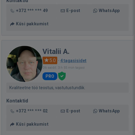
Kontaktid
+372 *** *** 49
E-post
WhatsApp
Küsi pakkumist
Vitalii A.
5.0
·
4 tagasisidet
Oli saidil: 3 h 55 min tagasi
PRO
Kvaliteetne töö teostus, vastutustundlik.
Kontaktid
+372 *** *** 02
E-post
WhatsApp
Küsi pakkumist