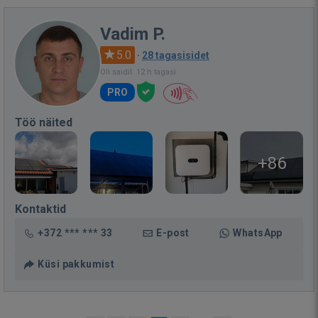
Vadim P.
5.0
·
28 tagasisidet
Oli saidil: 12 h tagasi
PRO
Töö näited
+86
Kontaktid
+372 *** *** 33
E-post
WhatsApp
Küsi pakkumist