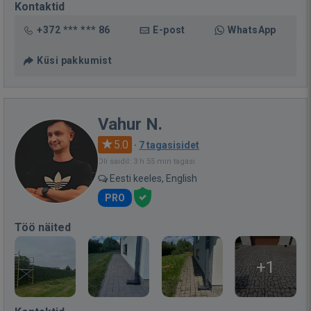
Kontaktid
+372 *** *** 86
E-post
WhatsApp
Küsi pakkumist
Vahur N.
5.0
·
7 tagasisidet
Oli saidil: 3 h 55 min tagasi
Eesti keeles, English
PRO
Töö näited
+1