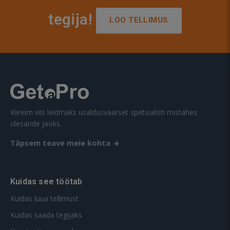
tegija!
LOO TELLIMUS
Kiireim viis leidmaks usaldusväärset spetsialisti mistahes
ülesande jaoks.
Täpsem teave meie kohta
Kuidas see töötab
Kuidas luua tellimust
Kuidas saada tegijaks