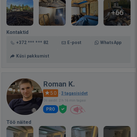
+66
Kontaktid
+372 *** *** 82
E-post
WhatsApp
Küsi pakkumist
Roman K.
5.0
·
3 tagasisidet
Oli saidil: 2 h 16 min tagasi
PRO
Töö näited