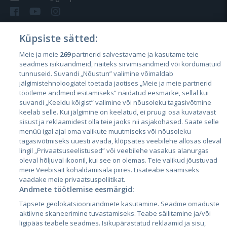
Küpsiste sätted:
Meie ja meie
269
partnerid salvestavame ja kasutame teie
Riigid
seadmes isikuandmeid, näiteks sirvimisandmeid või kordumatuid
Eesti
tunnuseid. Suvandi „Nõustun” valimine võimaldab
jälgimistehnoloogiatel toetada jaotises „Meie ja meie partnerid
Läti
töötleme andmeid esitamiseks” näidatud eesmärke, sellal kui
suvandi „Keeldu kõigist” valimine või nõusoleku tagasivõtmine
Leedu
keelab selle. Kui jälgimine on keelatud, ei pruugi osa kuvatavast
sisust ja reklaamidest olla teie jaoks nii asjakohased. Saate selle
menüü igal ajal oma valikute muutmiseks või nõusoleku
tagasivõtmiseks uuesti avada, klõpsates veebilehe allosas oleval
lingil „Privaatsuseelistused” või veebilehe vasakus alanurgas
oleval hõljuval ikoonil, kui see on olemas. Teie valikud jõustuvad
meie Veebisait kohaldamisala piires. Lisateabe saamiseks
vaadake meie privaatsuspoliitikat.
Andmete töötlemise eesmärgid:
City24.lv
CVbankas.lt
Täpsete geolokatsiooniandmete kasutamine. Seadme omaduste
City24.ee
Kainos.lt
aktiivne skaneerimine tuvastamiseks. Teabe säilitamine ja/või
ligipääs teabele seadmes. Isikupärastatud reklaamid ja sisu,
GetaPro.lv
Paslaugos.lt