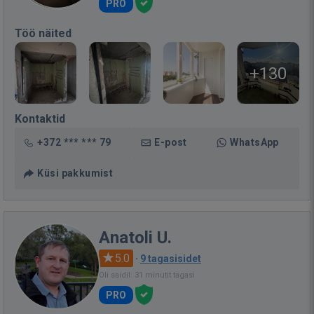
PRO
Töö näited
+130
Kontaktid
+372 *** *** 79
E-post
WhatsApp
Küsi pakkumist
Anatoli U.
5.0
·
9 tagasisidet
Oli saidil: 31 minutit tagasi
PRO