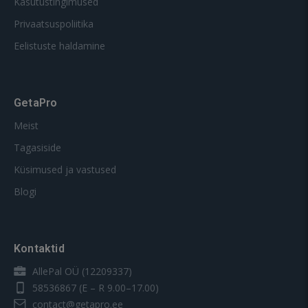
Kasutustingimused
Privaatsuspoliitika
Eelistuste haldamine
GetaPro
Meist
Tagasiside
Küsimused ja vastused
Blogi
Kontaktid
AllePal OÜ (12209337)
58536867
(E – R 9.00–17.00)
contact@getapro.ee