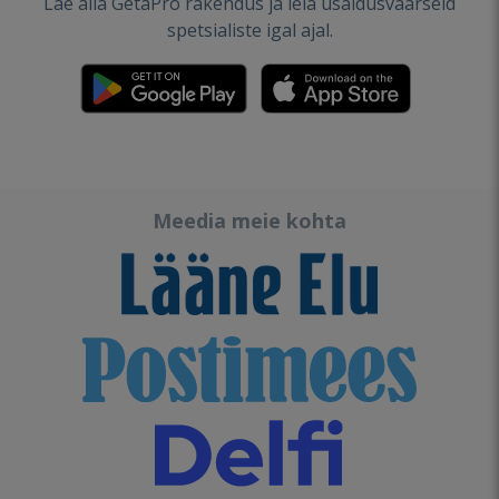
Lae alla GetaPro rakendus ja leia usaldusväärseid
spetsialiste igal ajal.
Meedia meie kohta