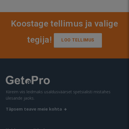
Koostage tellimus ja valige
tegija!
LOO TELLIMUS
Kiireim viis leidmaks usaldusväärset spetsialisti mistahes
ülesande jaoks.
Täpsem teave meie kohta