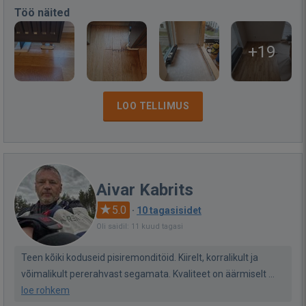
Töö näited
+19
LOO TELLIMUS
Aivar Kabrits
5.0
·
10 tagasisidet
Oli saidil: 11 kuud tagasi
Teen kõiki koduseid pisiremonditöid. Kiirelt, korralikult ja
võimalikult pererahvast segamata. Kvaliteet on äärmiselt ...
loe rohkem