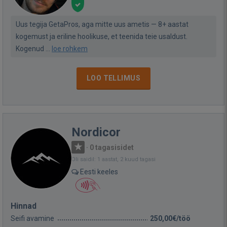
Uus tegija GetaPros, aga mitte uus ametis — 8+ aastat
kogemust ja eriline hoolikuse, et teenida teie usaldust.
Kogenud ...
loe rohkem
LOO TELLIMUS
Nordicor
·
0 tagasisidet
Oli saidil: 1 aastat, 2 kuud tagasi
Eesti keeles
Hinnad
Seifi avamine
250,00€/töö