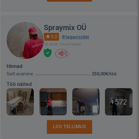
Spraymix OÜ
5.0
·
8 tagasisidet
Oli saidil: 4 kuud tagasi
Hinnad
Seifi avamine
250,00€/töö
Töö näited
+572
LOO TELLIMUS