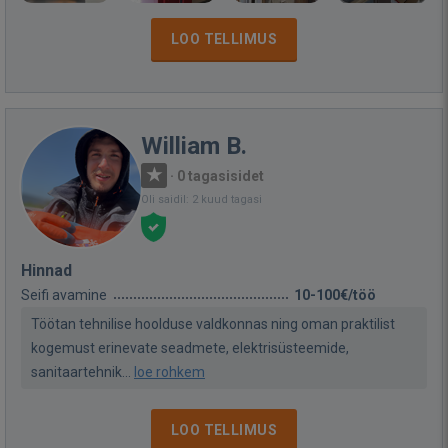
LOO TELLIMUS
William B.
·
0 tagasisidet
Oli saidil: 2 kuud tagasi
Hinnad
Seifi avamine
10-100€/töö
Töötan tehnilise hoolduse valdkonnas ning oman praktilist
kogemust erinevate seadmete, elektrisüsteemide,
sanitaartehnik...
loe rohkem
LOO TELLIMUS