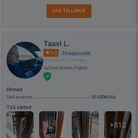
LOO TELLIMUS
Taavi L.
5.0
·
34 tagasisidet
Oli saidil: 2 h 11 min tagasi
Eesti keeles, English
Hinnad
Seifi avamine
10-500€/töö
Töö näited
+812