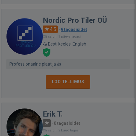
Nordic Pro Tiler OÜ
4.5
·
9 tagasisidet
Oli saidil: 1 päeva tagasi
Eesti keeles, English
Professionaalne plaatija 👍
LOO TELLIMUS
Erik T.
·
0 tagasisidet
Oli saidil: 2 kuud tagasi