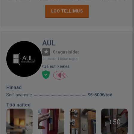
LOO TELLIMUS
AUL
·
0 tagasisidet
Oli saidil: 1 kuud tagasi
Eesti keeles
Hinnad
Seifi avamine
95-500€/töö
Töö näited
+50