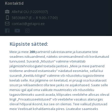
Kontaktid
AllePal OÜ (12209337)
58536867
(E – R 9.00–17.00)
contact@getapro.ee
Küpsiste sätted:
Meie ja meie
269
partnerid salvestavame ja kasutame teie
Riigid
seadmes isikuandmeid, näiteks sirvimisandmeid või kordumatuid
Eesti
tunnuseid. Suvandi „Nõustun” valimine võimaldab
jälgimistehnoloogiatel toetada jaotises „Meie ja meie partnerid
Läti
töötleme andmeid esitamiseks” näidatud eesmärke, sellal kui
suvandi „Keeldu kõigist” valimine või nõusoleku tagasivõtmine
Leedu
keelab selle. Kui jälgimine on keelatud, ei pruugi osa kuvatavast
sisust ja reklaamidest olla teie jaoks nii asjakohased. Saate selle
menüü igal ajal oma valikute muutmiseks või nõusoleku
tagasivõtmiseks uuesti avada, klõpsates veebilehe allosas oleval
lingil „Privaatsuseelistused” või veebilehe vasakus alanurgas
oleval hõljuval ikoonil, kui see on olemas. Teie valikud jõustuvad
meie Veebisait kohaldamisala piires. Lisateabe saamiseks