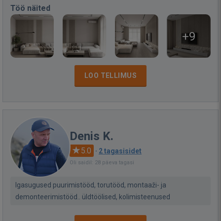
Töö näited
+9
LOO TELLIMUS
Denis K.
5.0
·
2 tagasisidet
Oli saidil: 28 päeva tagasi
Igasugused puurimistööd, torutööd, montaaži- ja
demonteerimistööd.. üldtöölised, kolimisteenused