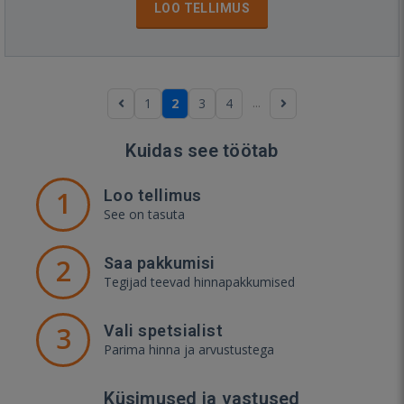
LOO TELLIMUS
...
1
2
3
4
Kuidas see töötab
1
Loo tellimus
See on tasuta
2
Saa pakkumisi
Tegijad teevad hinnapakkumised
3
Vali spetsialist
Parima hinna ja arvustustega
Küsimused ja vastused