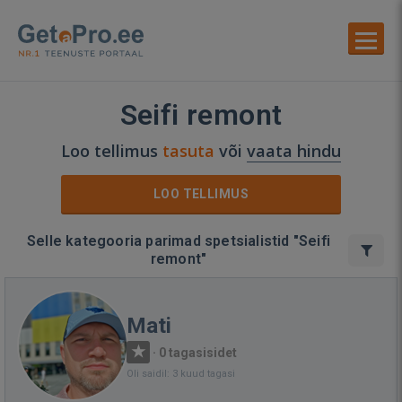
Seifi remont
Loo tellimus
tasuta
või
vaata hindu
LOO TELLIMUS
Selle kategooria parimad spetsialistid "Seifi
remont"
Mati
·
0 tagasisidet
Oli saidil: 3 kuud tagasi