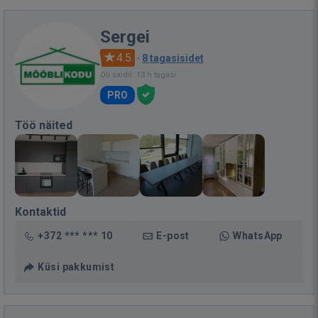
Sergei
4.5
·
8 tagasisidet
Oli saidil: 13 h tagasi
PRO
Töö näited
Kontaktid
+372 *** *** 10
E-post
WhatsApp
Küsi pakkumist