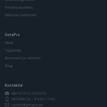
Privaatsuspoliitika
Eelistuste haldamine
GetaPro
Meist
Tagasiside
Küsimused ja vastused
Blogi
Kontaktid
AllePal OÜ (12209337)
58536867
(E – R 9.00–17.00)
contact@getapro.ee