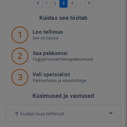
...
1
2
3
4
Kuidas see töötab
1
Loo tellimus
See on tasuta
2
Saa pakkumisi
Tegijad teevad hinnapakkumised
3
Vali spetsialist
Parima hinna ja arvustustega
Küsimused ja vastused
Kuidas luua tellimust