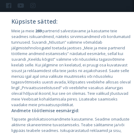
Küpsiste sätted:
Meie ja meie
269
partnerid salvestavame ja kasutame teie
Riigid
seadmes isikuandmeid, näiteks sirvimisandmeid või kordumatuid
Eesti
tunnuseid. Suvandi „Nõustun” valimine võimaldab
jälgimistehnoloogiatel toetada jaotises „Meie ja meie partnerid
Läti
töötleme andmeid esitamiseks” näidatud eesmärke, sellal kui
suvandi „Keeldu kõigist” valimine või nõusoleku tagasivõtmine
Leedu
keelab selle. Kui jälgimine on keelatud, ei pruugi osa kuvatavast
sisust ja reklaamidest olla teie jaoks nii asjakohased. Saate selle
menüü igal ajal oma valikute muutmiseks või nõusoleku
tagasivõtmiseks uuesti avada, klõpsates veebilehe allosas oleval
lingil „Privaatsuseelistused” või veebilehe vasakus alanurgas
oleval hõljuval ikoonil, kui see on olemas. Teie valikud jõustuvad
meie Veebisait kohaldamisala piires. Lisateabe saamiseks
vaadake meie privaatsuspoliitikat.
Andmete töötlemise eesmärgid:
City24.lv
CVbankas.lt
Täpsete geolokatsiooniandmete kasutamine. Seadme omaduste
City24.ee
Kainos.lt
aktiivne skaneerimine tuvastamiseks. Teabe säilitamine ja/või
ligipääs teabele seadmes. Isikupärastatud reklaamid ja sisu,
GetaPro.lv
Paslaugos.lt