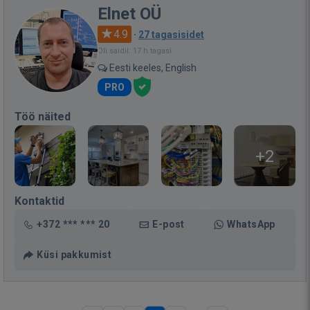
Elnet OÜ
4.9
·
27 tagasisidet
Oli saidil: 17 h tagasi
Eesti keeles, English
PRO
Töö näited
+2
Kontaktid
+372 *** *** 20
E-post
WhatsApp
Küsi pakkumist