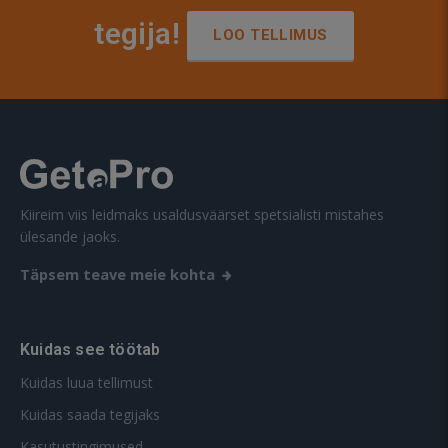
tegija!
LOO TELLIMUS
Kiireim viis leidmaks usaldusväärset spetsialisti mistahes
ülesande jaoks.
Täpsem teave meie kohta
Kuidas see töötab
Kuidas luua tellimust
Kuidas saada tegijaks
Kasutustingimused