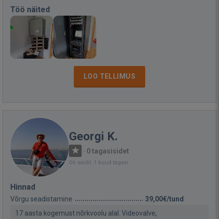
Töö näited
LOO TELLIMUS
Georgi K.
·
0 tagasisidet
Oli saidil: 1 kuud tagasi
Hinnad
Võrgu seadistamine
39,00€/tund
17 aasta kogemust nõrkvoolu alal. Videovalve,