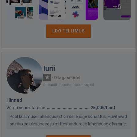
+6
LOO TELLIMUS
Iurii
·
0 tagasisidet
Oli saidil: 1 aastat, 2 kuud tagasi
Hinnad
Võrgu seadistamine
25,00€/tund
Pool küsimuse lahendusest on selle õige sõnastus. Huvitavad
on rasked ülesanded ja mittestandardse lahenduse otsimine.