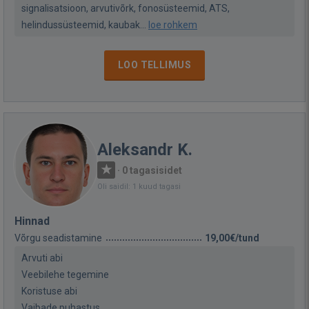
signalisatsioon, arvutivõrk, fonosüsteemid, ATS,
helindussüsteemid, kaubak...
loe rohkem
LOO TELLIMUS
Aleksandr K.
·
0 tagasisidet
Oli saidil: 1 kuud tagasi
Hinnad
Võrgu seadistamine
19,00€/tund
Arvuti abi
Veebilehe tegemine
Koristuse abi
Vaibade puhastus