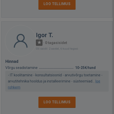
LOO TELLIMUS
Igor T.
·
0 tagasisidet
Oli saidil: 2 aastat, 6 kuud tagasi
Hinnad
Võrgu seadistamine
10-25€/tund
- IT koolitamine - konsultatsioonid - arvutivõrgu toetamine -
arvutitehnika hooldus ja installeerimine - süsteemiad...
loe
rohkem
LOO TELLIMUS