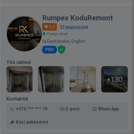
Rumpes KoduRemont
5.0
·
33 tagasisidet
Praegu saidil
Eesti keeles, English
PRO
Töö näited
+130
Kontaktid
+372 *** *** 79
E-post
WhatsApp
Küsi pakkumist