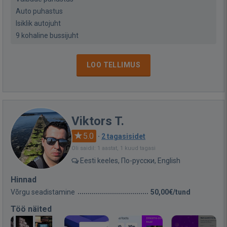
Auto puhastus
Isiklik autojuht
9 kohaline bussijuht
LOO TELLIMUS
Viktors T.
5.0
·
2 tagasisidet
Oli saidil: 1 aastat, 1 kuud tagasi
Eesti keeles, По-русски, English
Hinnad
Võrgu seadistamine
50,00€/tund
Töö näited