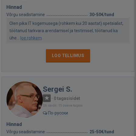
Hinnad
Võrgu seadistamine
30-50€/tund
Olen pika IT kogemusega (rohkem kui 20 aastat) spetsialist,
töötanud tarkvara arendamisel ja testimisel, töötanud ka
ühe...
loe rohkem
LOO TELLIMUS
Sergei S.
·
0 tagasisidet
Oli saidil: 15 päeva tagasi
По-русски
Hinnad
Võrgu seadistamine
25-50€/tund