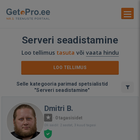
Serveri seadistamine
Loo tellimus
tasuta
või
vaata hindu
LOO TELLIMUS
Selle kategooria parimad spetsialistid
"Serveri seadistamine"
Dmitri B.
·
0 tagasisidet
Oli saidil: 2 aastat, 3 kuud tagasi