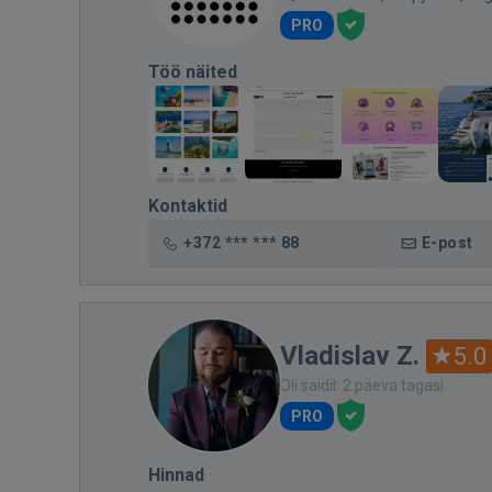
PRO
Töö näited
Kontaktid
+372 *** *** 88
E-post
Vladislav Z.
5.0
Oli saidil: 2 päeva tagasi
PRO
Hinnad