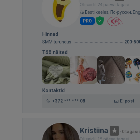
Oli saidil: 24 päeva tagasi
Eesti keeles, По-русски, Eng
PRO
Hinnad
SMM turundus
200-50
Töö näited
Kontaktid
+372 *** *** 08
E-post
Kristiina
·
0 tagasi
Oli saidil: 15 päeva tagasi