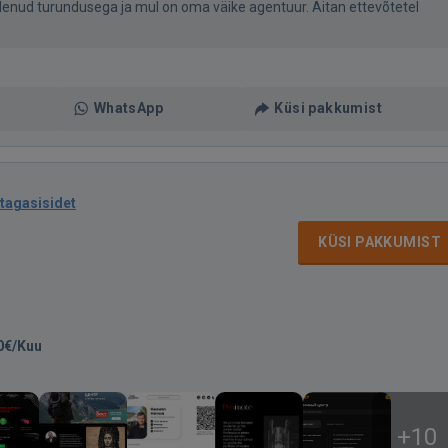
elenud turundusega ja mul on oma väike agentuur. Aitan ettevõtetel
WhatsApp
Küsi pakkumist
 tagasisidet
KÜSI PAKKUMIST
0€/Kuu
+10