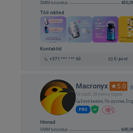
SMM turundus
450,0
Töö näited
Kontaktid
+371 *** *** 63
E-post
Macronyx
5.0
·
3
Oli saidil: 28 päeva tagasi
Eesti keeles, По-русски, Eng
PRO
Hinnad
SMM turundus
600,0