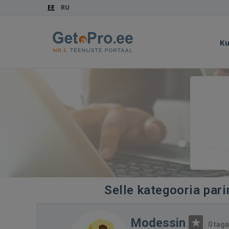
EE
RU
Ku
Selle kategooria par
Modessin
·
0 taga