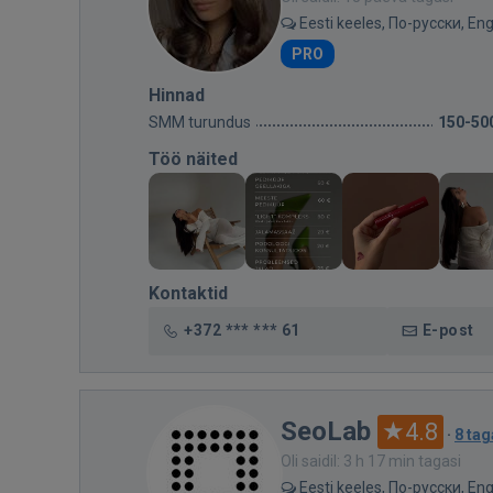
Eesti keeles, По-русски, Eng
PRO
Hinnad
SMM turundus
150-50
Töö näited
Kontaktid
+372 *** *** 61
E-post
SeoLab
4.8
·
8 tag
Oli saidil: 3 h 17 min tagasi
Eesti keeles, По-русски, Eng