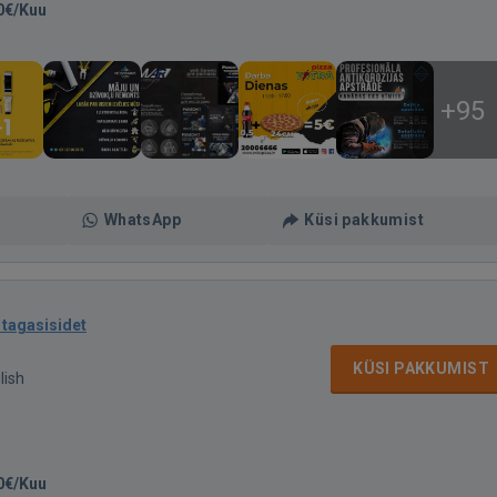
0€/Kuu
+95
WhatsApp
Küsi pakkumist
 tagasisidet
KÜSI PAKKUMIST
lish
0€/Kuu