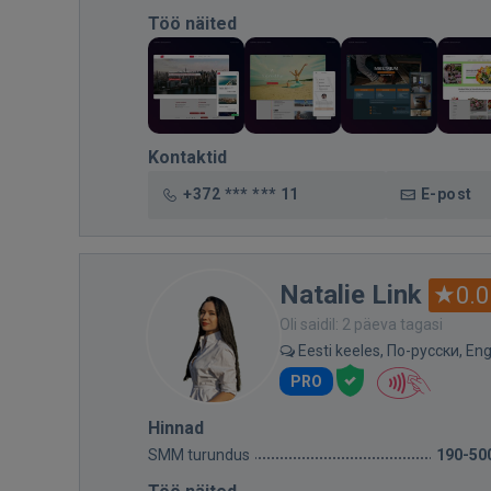
Töö näited
Kontaktid
+372 *** *** 11
E-post
Natalie Link
0.0
Oli saidil: 2 päeva tagasi
Eesti keeles, По-русски, Eng
PRO
Hinnad
SMM turundus
190-50