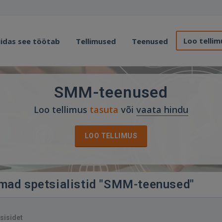
Loo tellim
idas see töötab
Tellimused
Teenused
SMM-teenused
Loo tellimus
tasuta
või
vaata hindu
LOO TELLIMUS
imad spetsialistid "SMM-teenused"
sisidet