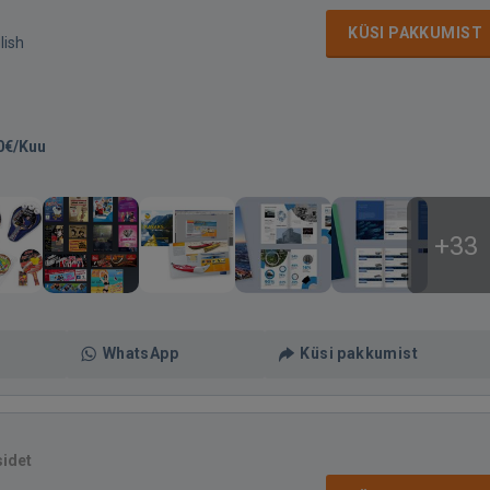
KÜSI PAKKUMIST
lish
0€/Kuu
+33
WhatsApp
Küsi pakkumist
sidet