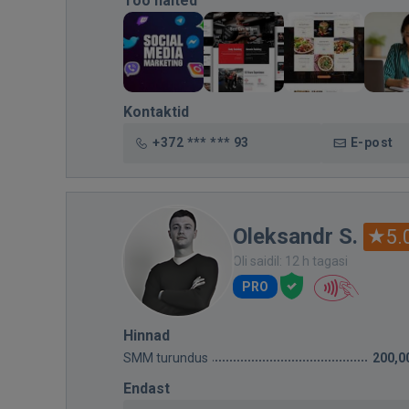
Töö näited
Kontaktid
+372 *** *** 93
E-post
Oleksandr S.
5.
Oli saidil: 12 h tagasi
PRO
Hinnad
SMM turundus
200,0
Endast