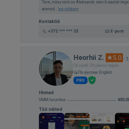
Tere, minu nimi on Aleksandr, olen 6 aastat teg
arened...
loe rohkem
Kontaktid
+372 *** *** 33
E-post
Heorhii Z.
5.0
·
1
Oli saidil: 29 päeva tagasi
По-русски, English
PRO
Hinnad
SMM turundus
400,0
Töö näited