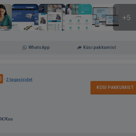
+5
WhatsApp
Küsi pakkumist
0
·
2 tagasisidet
KÜSI PAKKUMIST
0€/Kuu