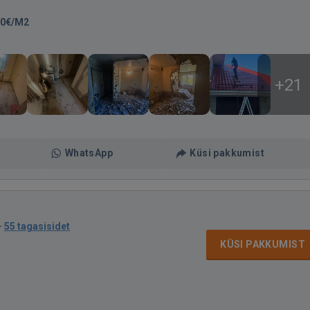
00€/M2
+21
WhatsApp
Küsi pakkumist
·
55 tagasisidet
KÜSI PAKKUMIST