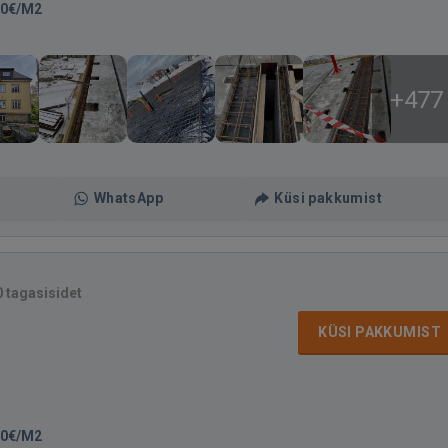
30€/M2
+477
WhatsApp
Küsi pakkumist
0 tagasisidet
KÜSI PAKKUMIST
00€/M2