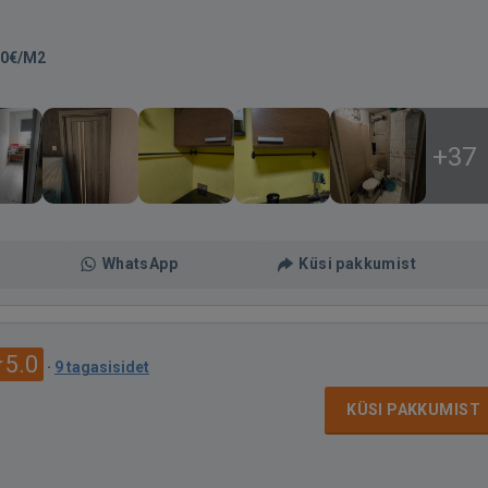
00€/M2
+37
WhatsApp
Küsi pakkumist
5.0
·
9 tagasisidet
KÜSI PAKKUMIST