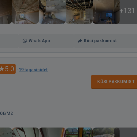
+131
WhatsApp
Küsi pakkumist
5.0
·
19 tagasisidet
KÜSI PAKKUMIST
00€/M2