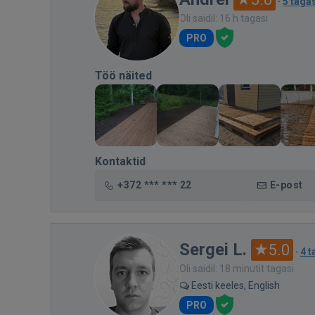
·
5 taga
Oli saidil: 16 h tagasi
PRO
Töö näited
Kontaktid
+372 *** *** 22
E-post
Sergei L.
5.0
·
4 t
Oli saidil: 18 minutit tagasi
Eesti keeles, English
PRO