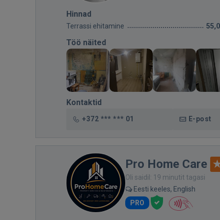
Hinnad
Terrassi ehitamine
55,
Töö näited
Kontaktid
+372 *** *** 01
E-post
Pro Home Care
Oli saidil: 19 minutit tagasi
Eesti keeles, English
PRO