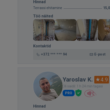
Hinnad
Terrassi ehitamine
15,
Töö näited
Kontaktid
+372 *** *** 94
E-post
Yaroslav K.
4.9
Oli saidil: 1 h 24 min tagasi
PRO
Hinnad