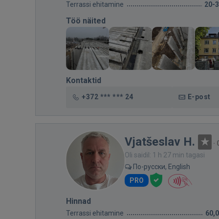
Terrassi ehitamine
20-
Töö näited
Kontaktid
+372 *** *** 24
E-post
Vjatšeslav H.
·
Oli saidil: 1 h 27 min tagasi
По-русски, English
PRO
Hinnad
Terrassi ehitamine
60,