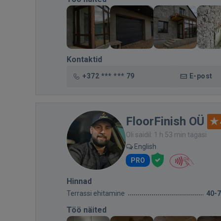
Kontaktid
+372 *** *** 79
E-post
FloorFinish OÜ
Oli saidil: 1 h 53 min tagasi
English
PRO
Hinnad
Terrassi ehitamine
40-
Töö näited