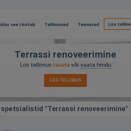
Loo tellim
idas see töötab
Tellimused
Teenused
Terrassi renoveerimine
Loo tellimus
tasuta
või
vaata hindu
LOO TELLIMUS
spetsialistid "Terrassi renoveerimine"