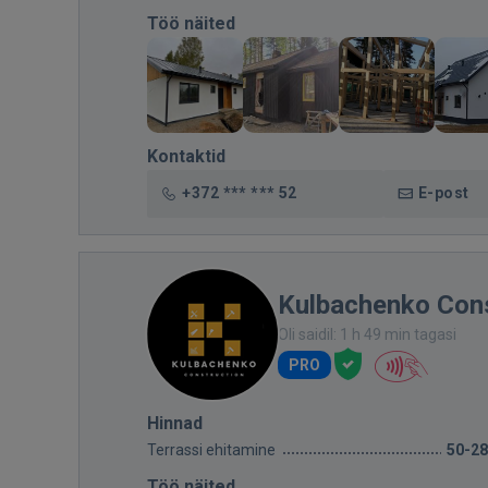
Töö näited
Kontaktid
+372 *** *** 52
E-post
Kulbachenko Con
Oli saidil: 1 h 49 min tagasi
PRO
Hinnad
Terrassi ehitamine
50-2
Töö näited