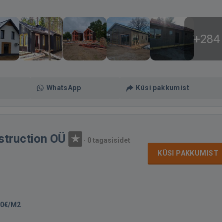
+284
WhatsApp
Küsi pakkumist
struction OÜ
·
0 tagasisidet
KÜSI PAKKUMIST
80€/M2