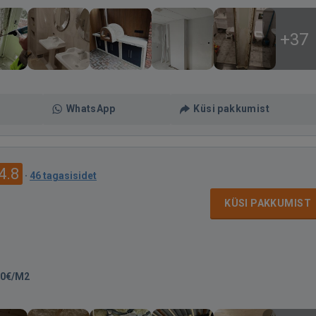
+37
WhatsApp
Küsi pakkumist
4.8
·
46 tagasisidet
KÜSI PAKKUMIST
70€/M2