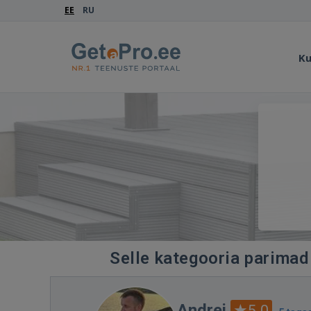
EE
RU
Ku
Selle kategooria parimad 
Andrei
5.0