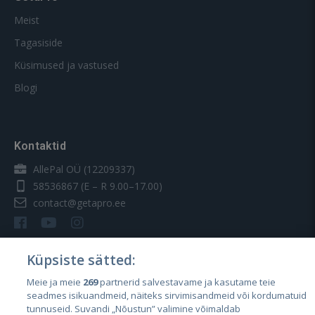
Meist
Tagasiside
Küsimused ja vastused
Blogi
Kontaktid
AllePal OÜ (12209337)
58536867
(E – R 9.00–17.00)
contact@getapro.ee
Küpsiste sätted:
Meie ja meie
269
partnerid salvestavame ja kasutame teie
Riigid
seadmes isikuandmeid, näiteks sirvimisandmeid või kordumatuid
Eesti
tunnuseid. Suvandi „Nõustun” valimine võimaldab