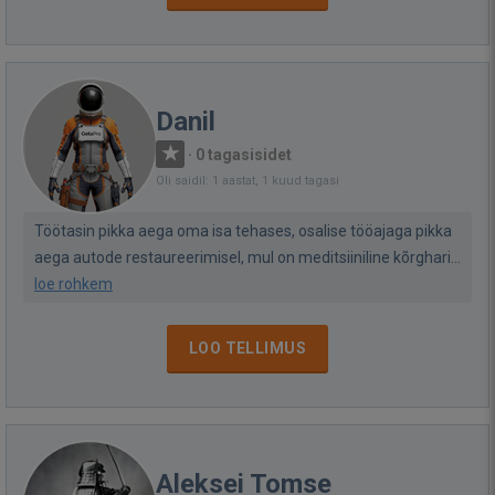
Danil
·
0 tagasisidet
Oli saidil: 1 aastat, 1 kuud tagasi
Töötasin pikka aega oma isa tehases, osalise tööajaga pikka
aega autode restaureerimisel, mul on meditsiiniline kõrghari...
loe rohkem
LOO TELLIMUS
Aleksei Tomse