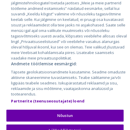
jälgimistehnoloogiatel toetada jaotises „Meie ja meie partnerid
Läti
töötleme andmeid esitamiseks” näidatud eesmärke, sellal kui
suvandi „Keeldu kõigist” valimine või nõusoleku tagasivõtmine
Leedu
keelab selle. Kui jälgimine on keelatud, ei pruugi osa kuvatavast
sisust ja reklaamidest olla teie jaoks nii asjakohased. Saate selle
menüü igal ajal oma valikute muutmiseks või nõusoleku
tagasivõtmiseks uuesti avada, klõpsates veebilehe allosas oleval
lingil „Privaatsuseelistused” või veebilehe vasakus alanurgas
oleval hõljuval ikoonil, kui see on olemas. Teie valikud jõustuvad
meie Veebisait kohaldamisala piires. Lisateabe saamiseks
vaadake meie privaatsuspoliitikat.
Andmete töötlemise eesmärgid:
City24.lv
CVbankas.lt
Täpsete geolokatsiooniandmete kasutamine. Seadme omaduste
City24.ee
Kainos.lt
aktiivne skaneerimine tuvastamiseks. Teabe säilitamine ja/või
ligipääs teabele seadmes. Isikupärastatud reklaamid ja sisu,
GetaPro.lv
Paslaugos.lt
reklaamide ja sisu mõõtmine, vaatajaskonna analüüsid ja
GetaPro.ee
auto24.ee
tootearendus.
Skelbiu.lt
KV.ee
Partnerite (teenuseosutajate) loend
Autoplius.lt
Osta.ee
Aruodas.lt
KuldneBörs.ee
Nõustun