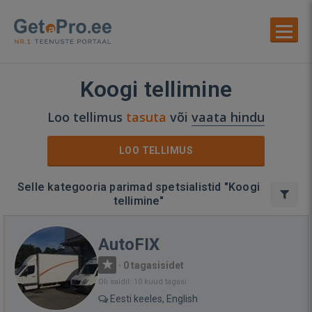
Koogi tellimine
Loo tellimus
tasuta
või
vaata hindu
LOO TELLIMUS
Selle kategooria parimad spetsialistid "Koogi
tellimine"
AutoFIX
·
0 tagasisidet
Oli saidil: 10 kuud tagasi
Eesti keeles, English