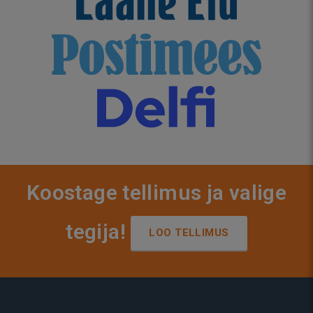
Koostage tellimus ja valige
tegija!
LOO TELLIMUS