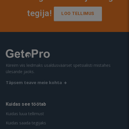
tegija!
LOO TELLIMUS
Kiireim viis leidmaks usaldusväärset spetsialisti mistahes
ülesande jaoks.
Täpsem teave meie kohta
Kuidas see töötab
Kuidas luua tellimust
Kuidas saada tegijaks