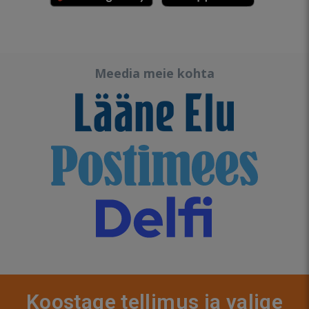
Meedia meie kohta
Koostage tellimus ja valige