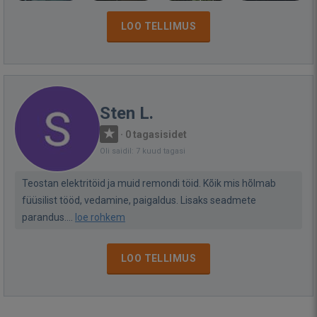
LOO TELLIMUS
Sten L.
·
0 tagasisidet
Oli saidil: 7 kuud tagasi
Teostan elektritöid ja muid remondi töid. Kõik mis hõlmab
füüsilist tööd, vedamine, paigaldus. Lisaks seadmete
parandus....
loe rohkem
LOO TELLIMUS