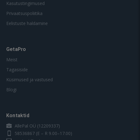
Kasutustingimused
Privaatsuspoliitika
Eelistuste haldamine
GetaPro
Meist
Tagasiside
Küsimused ja vastused
Blogi
Kontaktid
AllePal OÜ (12209337)
58536867
(E – R 9.00–17.00)