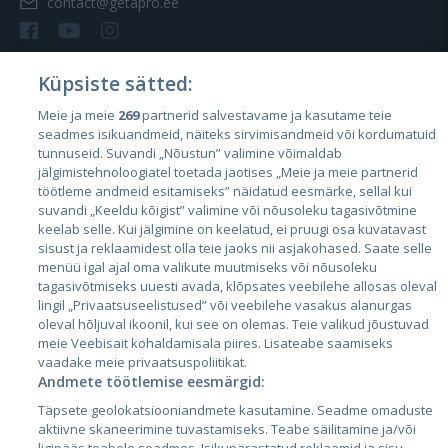
contact@getapro.ee
Küpsiste sätted:
Meie ja meie
269
partnerid salvestavame ja kasutame teie
Riigid
seadmes isikuandmeid, näiteks sirvimisandmeid või kordumatuid
Eesti
tunnuseid. Suvandi „Nõustun” valimine võimaldab
jälgimistehnoloogiatel toetada jaotises „Meie ja meie partnerid
Läti
töötleme andmeid esitamiseks” näidatud eesmärke, sellal kui
suvandi „Keeldu kõigist” valimine või nõusoleku tagasivõtmine
Leedu
keelab selle. Kui jälgimine on keelatud, ei pruugi osa kuvatavast
sisust ja reklaamidest olla teie jaoks nii asjakohased. Saate selle
menüü igal ajal oma valikute muutmiseks või nõusoleku
tagasivõtmiseks uuesti avada, klõpsates veebilehe allosas oleval
lingil „Privaatsuseelistused” või veebilehe vasakus alanurgas
oleval hõljuval ikoonil, kui see on olemas. Teie valikud jõustuvad
meie Veebisait kohaldamisala piires. Lisateabe saamiseks
vaadake meie privaatsuspoliitikat.
Andmete töötlemise eesmärgid:
City24.lv
CVbankas.lt
Täpsete geolokatsiooniandmete kasutamine. Seadme omaduste
City24.ee
Kainos.lt
aktiivne skaneerimine tuvastamiseks. Teabe säilitamine ja/või