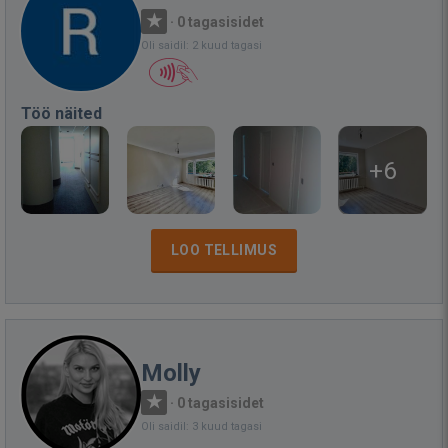
·
0 tagasisidet
Oli saidil: 2 kuud tagasi
Töö näited
+6
LOO TELLIMUS
Molly
·
0 tagasisidet
Oli saidil: 3 kuud tagasi