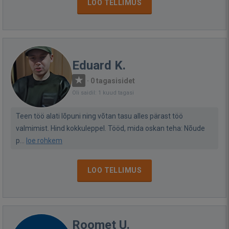
LOO TELLIMUS
Eduard K.
·
0 tagasisidet
Oli saidil: 1 kuud tagasi
Teen töö alati lõpuni ning võtan tasu alles pärast töö
valmimist. Hind kokkuleppel. Tööd, mida oskan teha: Nõude
p...
loe rohkem
LOO TELLIMUS
Roomet U.