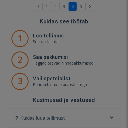
1
2
3
4
5
Kuidas see töötab
1
Loo tellimus
See on tasuta
2
Saa pakkumisi
Tegijad teevad hinnapakkumised
3
Vali spetsialist
Parima hinna ja arvustustega
Küsimused ja vastused
Kuidas luua tellimust