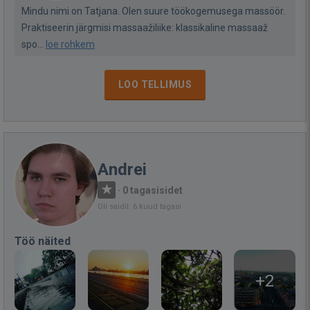
Mindu nimi on Tatjana. Olen suure töökogemusega massöör.
Praktiseerin järgmisi massaažiliike: klassikaline massaaž
spo...
loe rohkem
LOO TELLIMUS
Andrei
·
0 tagasisidet
Oli saidil: 6 kuud tagasi
Töö näited
+2