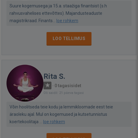
Suure kogemusega ja 15.a. staažiga finantsist (s.h
rahvusvahelises ettevõttes). Majandusteaduste
magistrikraad. Finants...
loe rohkem
LOO TELLIMUS
Rita S.
·
0 tagasisidet
Oli saidil: 21 päeva tagasi
Võin hoolitseda teie kodu ja lemmikloomade eest teie
äraoleku ajal. Mul on kogemused ja kutsetunnistus
koertekoolitaja ...
loe rohkem