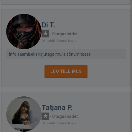
Di T.
·
0 tagasisidet
Oli saidil: 3 kuud tagasi
Info saamiseks kirjutage mulle sõnumitesse.
LOO TELLIMUS
Tatjana P.
·
0 tagasisidet
Oli saidil: 6 kuud tagasi