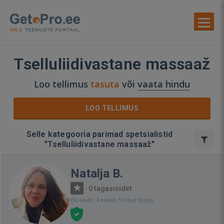
Tselluliidivastane massaaž
Loo tellimus
tasuta
või
vaata hindu
LOO TELLIMUS
Selle kategooria parimad spetsialistid
"Tselluliidivastane massaaž"
Natalja B.
·
0 tagasisidet
Oli saidil: 4 aastat, 9 kuud tagasi