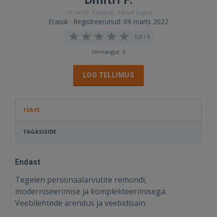
Oli saidil: 4 aastat, 4 kuud tagasi
Eraisik · Registreerunud: 09 märts 2022
0,0 / 5
Hinnangut: 0
LOO TELLIMUS
TEAVE
TAGASISIDE
Endast
Tegelen personaalarvutite remondi,
moderniseerimise ja komplekteerimisega.
Veebilehtede arendus ja veebidisain.