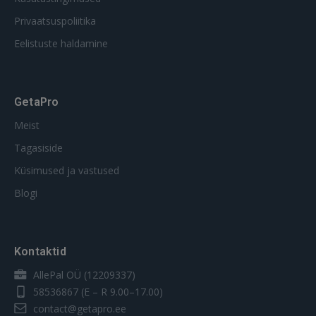
Privaatsuspoliitika
Eelistuste haldamine
GetaPro
Meist
Tagasiside
Küsimused ja vastused
Blogi
Kontaktid
AllePal OÜ (12209337)
58536867
(E – R 9.00–17.00)
contact@getapro.ee