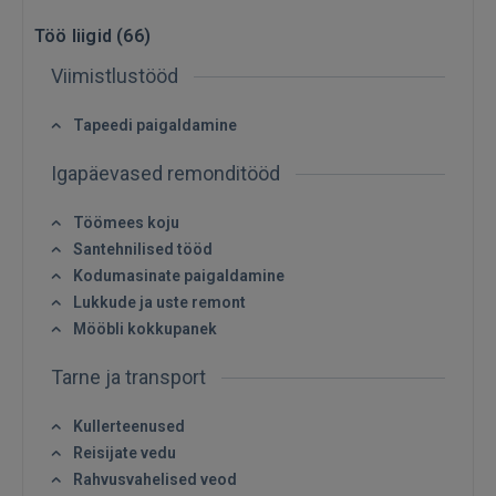
Töö liigid (
66
)
Viimistlustööd
Tapeedi paigaldamine
Igapäevased remonditööd
Töömees koju
Santehnilised tööd
Kodumasinate paigaldamine
Lukkude ja uste remont
Mööbli kokkupanek
Tarne ja transport
Kullerteenused
Reisijate vedu
Rahvusvahelised veod