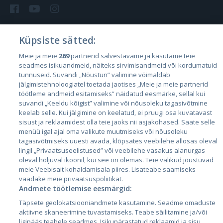
Küpsiste sätted:
Riigid
Meie ja meie
269
partnerid salvestavame ja kasutame teie
seadmes isikuandmeid, näiteks sirvimisandmeid või kordumatuid
Eesti
tunnuseid. Suvandi „Nõustun” valimine võimaldab
Läti
jälgimistehnoloogiatel toetada jaotises „Meie ja meie partnerid
töötleme andmeid esitamiseks” näidatud eesmärke, sellal kui
Leedu
suvandi „Keeldu kõigist” valimine või nõusoleku tagasivõtmine
keelab selle. Kui jälgimine on keelatud, ei pruugi osa kuvatavast
sisust ja reklaamidest olla teie jaoks nii asjakohased. Saate selle
menüü igal ajal oma valikute muutmiseks või nõusoleku
tagasivõtmiseks uuesti avada, klõpsates veebilehe allosas oleval
lingil „Privaatsuseelistused” või veebilehe vasakus alanurgas
oleval hõljuval ikoonil, kui see on olemas. Teie valikud jõustuvad
meie Veebisait kohaldamisala piires. Lisateabe saamiseks
vaadake meie privaatsuspoliitikat.
Andmete töötlemise eesmärgid:
City24.lv
CVbankas.lt
Täpsete geolokatsiooniandmete kasutamine. Seadme omaduste
City24.ee
Kainos.lt
aktiivne skaneerimine tuvastamiseks. Teabe säilitamine ja/või
GetaPro.lv
Paslaugos.lt
ligipääs teabele seadmes. Isikupärastatud reklaamid ja sisu,