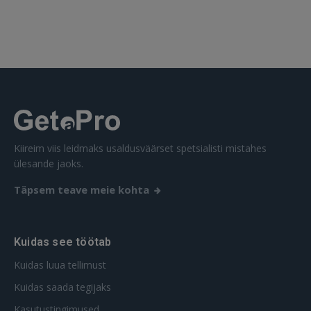
 Sign in with Apple
Ei ole veel registreerunud?
REGISTREERIMINE
Kiireim viis leidmaks usaldusväärset spetsialisti mistahes
ülesande jaoks.
Täpsem teave meie kohta
Kuidas see töötab
Kuidas luua tellimust
Kuidas saada tegijaks
Kasutustingimused