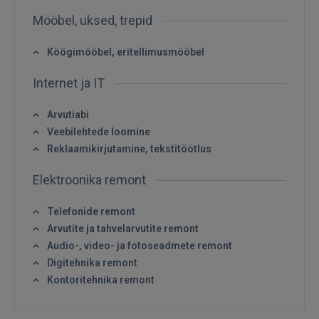
Mööbel, uksed, trepid
Köögimööbel, eritellimusmööbel
Sisene
Internet ja IT
Arvutiabi
Veebilehtede loomine
Reklaamikirjutamine, tekstitöötlus
SISENE
Elektroonika remont
Unustasite parooli?
Jäta mind meelde
Telefonide remont
Arvutite ja tahvelarvutite remont
Audio-, video- ja fotoseadmete remont
FACEBOOK
Digitehnika remont
Kontoritehnika remont
GOOGLE