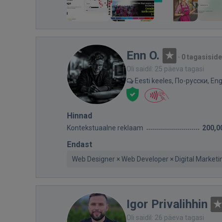
Enn O.
·
0 tagasiside
Oli saidil: 25 päeva tagasi
Eesti keeles, По-русски, Eng
Hinnad
Kontekstuaalne reklaam
200,0
Endast
Web Designer × Web Developer × Digital Marketin
Igor Privalihhin
Oli saidil: 26 päeva tagasi