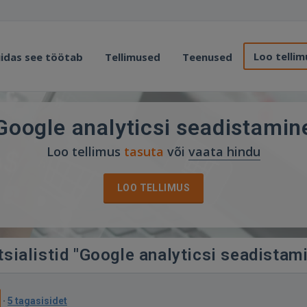
Loo tellim
idas see töötab
Tellimused
Teenused
Google analyticsi seadistamin
Loo tellimus
tasuta
või
vaata hindu
LOO TELLIMUS
sialistid "Google analyticsi seadistam
·
5 tagasisidet