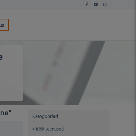
us
e
ine"
Kategooriad
Kõik teenused