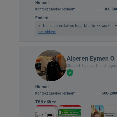
Hinnad
Kontekstuaalne reklaam
300-50
Endast
🔹 Teenindame kolme tüüpi kliente: • Eraisikud — 
loe rohkem
Alperen Eymen O.
Oli saidil: 1 päeva 1 tundi tagas
Hinnad
Kontekstuaalne reklaam
500-200
Töö näited