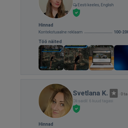
Eesti keeles, English
Hinnad
Kontekstuaalne reklaam
100-20
Töö näited
Svetlana K.
·
0 t
Oli saidil: 6 kuud tagasi
Hinnad