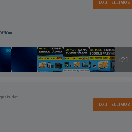
LOO TELLIMUS
0€/Kuu
+21
agasisidet
LOO TELLIMUS