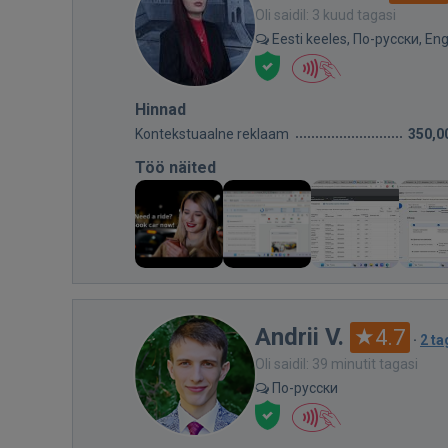
Oli saidil: 3 kuud tagasi
Eesti keeles, По-русски, Eng
Hinnad
Kontekstuaalne reklaam
350,0
Töö näited
Andrii V.
4.7
·
2 ta
Oli saidil: 39 minutit tagasi
По-русски