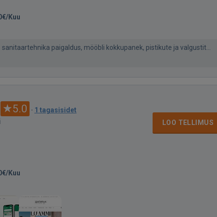
0€/Kuu
sanitaartehnika paigaldus, mööbli kokkupanek, pistikute ja valgustit...
5.0
·
1 tagasisidet
i
LOO TELLIMUS
0€/Kuu