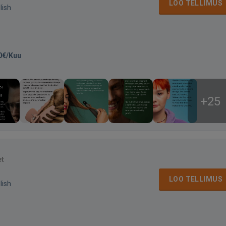
LOO TELLIMUS
lish
0€/Kuu
+25
et
LOO TELLIMUS
lish