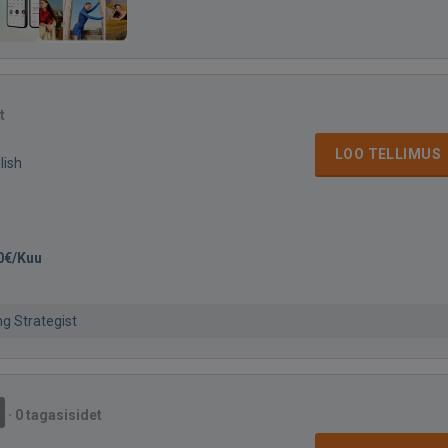
t
LOO TELLIMUS
lish
0€/Kuu
g Strategist
·
0 tagasisidet