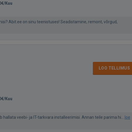
0€/Kuu
isi? Abit.ee on sinu teenistuses! Seadistamine, remont, võrgud,
LOO TELLIMUS
0€/Kuu
 hallata veebi- ja IT-tarkvara installeerimisi. Annan teile parima hi...
loe