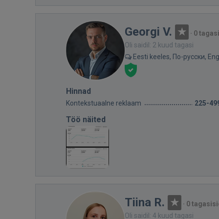
Georgi V.
·
0 tagas
Oli saidil: 2 kuud tagasi
Eesti keeles, По-русски, Eng
Hinnad
Kontekstuaalne reklaam
225-49
Töö näited
Tiina R.
·
0 tagasisi
Oli saidil: 4 kuud tagasi