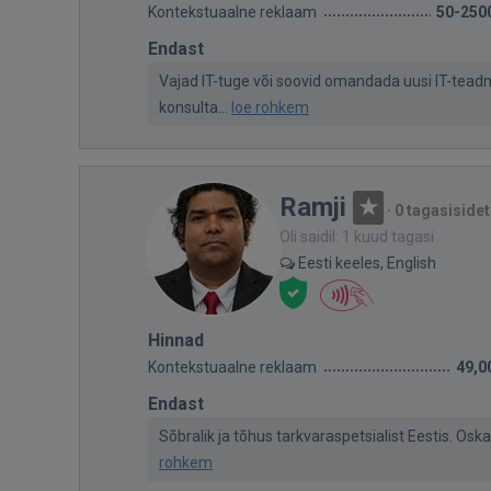
Kontekstuaalne reklaam
50-250
Endast
Vajad IT-tuge või soovid omandada uusi IT-teadm
konsulta...
loe rohkem
Ramji
·
0 tagasisidet
Oli saidil: 1 kuud tagasi
Eesti keeles, English
Hinnad
Kontekstuaalne reklaam
49,0
Endast
Sõbralik ja tõhus tarkvaraspetsialist Eestis. Oskab
rohkem