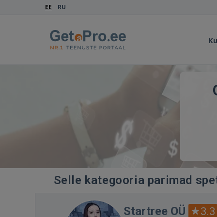
EE
RU
Ku
Selle kategooria parimad spet
Startree OÜ
3.3