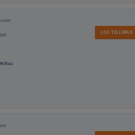
isidet
LOO TELLIMUS
lish
9€/Kuu
det