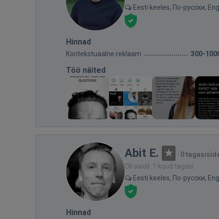
Eesti keeles, По-русски, Eng
Hinnad
Kontekstuaalne reklaam
300-100
Töö näited
Abit E.
·
0 tagasisid
Oli saidil: 1 kuud tagasi
Eesti keeles, По-русски, Eng
Hinnad