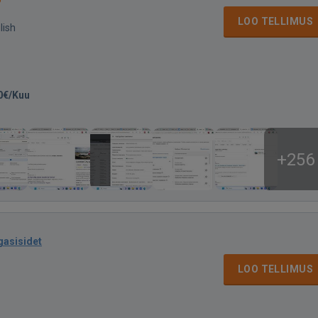
LOO TELLIMUS
lish
0€/Kuu
+256
gasisidet
LOO TELLIMUS