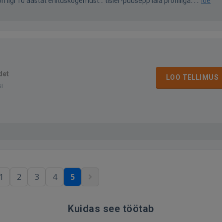
n ligi 10 aastat ehituskogemust... tisler-puusepp laia profiiliga......
loe
det
LOO TELLIMUS
si
1
2
3
4
5
Kuidas see töötab