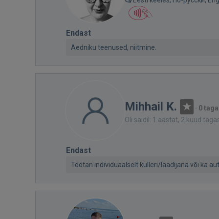
Endast
Aedniku teenused, niitmine.
Mihhail K.
·
0 taga
Oli saidil: 1 aastat, 2 kuud taga
Endast
Töötan individuaalselt kulleri/laadijana või ka a