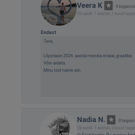
Veera K
·
0 tagasis
Oli saidil: 1 aastat, 1 kuud taga
Endast
Tere,
Lõpetasin 2024. aastal meedia erialal, graafika.
Võin aidata.
Minu töid näete siin.
Nadia N.
·
0 tagasi
Oli saidil: 1 aastat, 2 kuud taga
Eesti keeles, По-русски, Eng