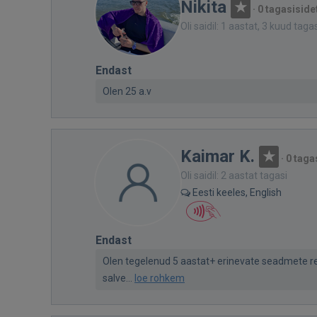
Nikita
·
0 tagasiside
Oli saidil: 1 aastat, 3 kuud taga
Endast
Olen 25 a.v
Kaimar K.
·
0 taga
Oli saidil: 2 aastat tagasi
Eesti keeles, English
Endast
Olen tegelenud 5 aastat+ erinevate seadmete re
salve...
loe rohkem