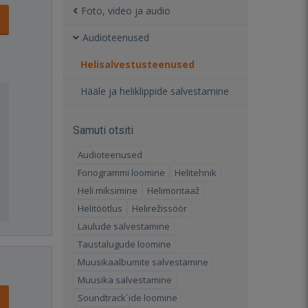
Foto, video ja audio
Audioteenused
Helisalvestusteenused
Hääle ja heliklippide salvestamine
Samuti otsiti
Audioteenused
Fonogrammi loomine
Helitehnik
Heli miksimine
Helimontaaž
Helitöötlus
Helirežissöör
Laulude salvestamine
Taustalugude loomine
Muusikaalbumite salvestamine
Muusika salvestamine
Soundtrack´ide loomine