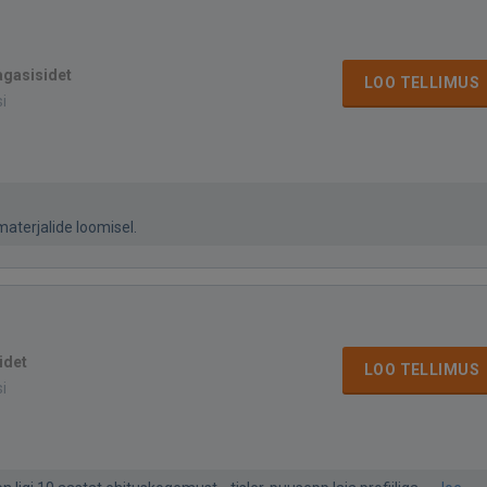
agasisidet
LOO TELLIMUS
si
aterjalide loomisel.
idet
LOO TELLIMUS
si