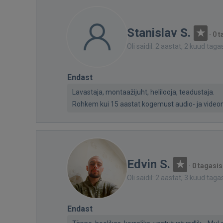
Stanislav S.
·
0 t
Oli saidil: 2 aastat, 2 kuud taga
Endast
Lavastaja, montaažijuht, helilooja, teadustaja.
Rohkem kui 15 aastat kogemust audio- ja videom
Edvin S.
·
0 tagasis
Oli saidil: 2 aastat, 3 kuud taga
Endast