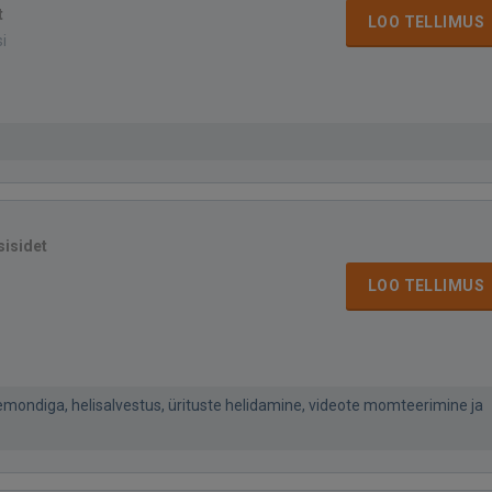
t
LOO TELLIMUS
si
sisidet
LOO TELLIMUS
mondiga, helisalvestus, ürituste helidamine, videote momteerimine ja