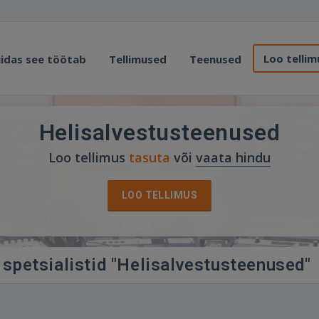
Loo tellim
idas see töötab
Tellimused
Teenused
Helisalvestusteenused
Loo tellimus
tasuta
või
vaata hindu
LOO TELLIMUS
 spetsialistid "Helisalvestusteenused"