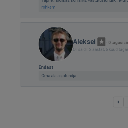
Täpne, hoolikas, korraliks, vastutustundlik... Mul o
rohkem
Aleksei
·
0 tagasisi
Oli saidil: 2 aastat, 6 kuud taga
Endast
Oma ala asjatundja