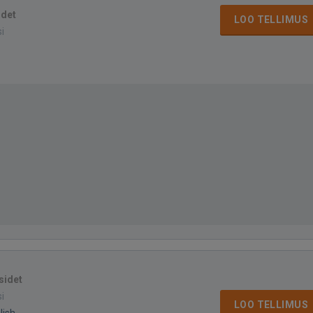
idet
LOO TELLIMUS
si
sidet
si
LOO TELLIMUS
lish