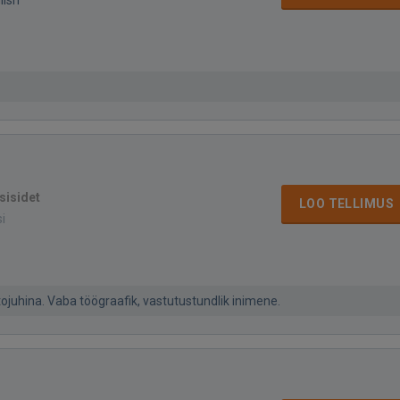
sisidet
LOO TELLIMUS
si
utojuhina. Vaba töögraafik, vastutustundlik inimene.