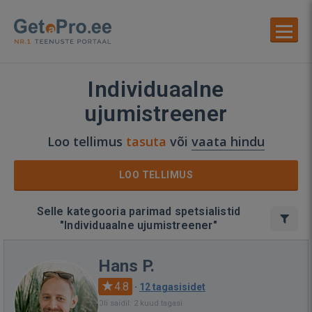
Individuaalne
ujumistreener
Loo tellimus
tasuta
või
vaata hindu
LOO TELLIMUS
Selle kategooria parimad spetsialistid
"Individuaalne ujumistreener"
Hans P.
4.8
·
12 tagasisidet
Oli saidil: 2 kuud tagasi