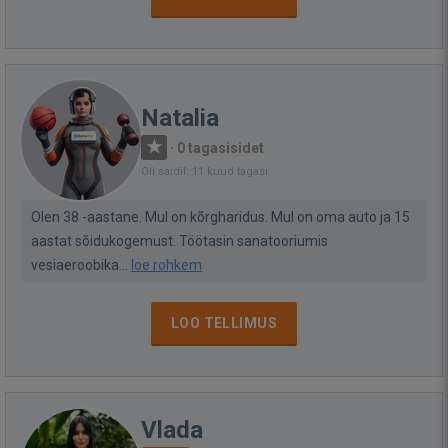
Natalia
·
0 tagasisidet
Oli saidil: 11 kuud tagasi
Olen 38 -aastane. Mul on kõrgharidus. Mul on oma auto ja 15
aastat sõidukogemust. Töötasin sanatooriumis
vesiaeroobika...
loe rohkem
LOO TELLIMUS
Vlada