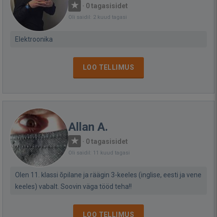
·
0 tagasisidet
Oli saidil: 2 kuud tagasi
Elektroonika
LOO TELLIMUS
Allan A.
·
0 tagasisidet
Oli saidil: 11 kuud tagasi
Olen 11. klassi õpilane ja räägin 3-keeles (inglise, eesti ja vene
keeles) vabalt. Soovin väga tööd teha!!
LOO TELLIMUS