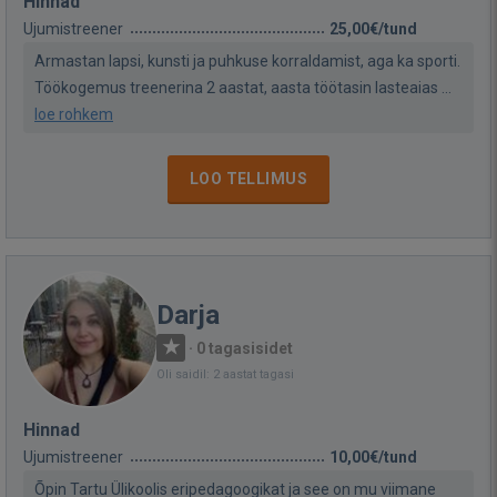
Hinnad
Ujumistreener
25,00€/tund
Armastan lapsi, kunsti ja puhkuse korraldamist, aga ka sporti.
Töökogemus treenerina 2 aastat, aasta töötasin lasteaias ...
loe rohkem
LOO TELLIMUS
Darja
·
0 tagasisidet
Oli saidil: 2 aastat tagasi
Hinnad
Ujumistreener
10,00€/tund
Õpin Tartu Ülikoolis eripedagoogikat ja see on mu viimane