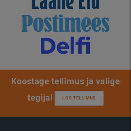
Koostage tellimus ja valige
tegija!
LOO TELLIMUS