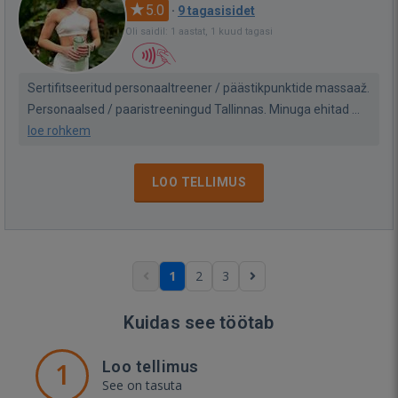
5.0
·
9 tagasisidet
Oli saidil: 1 aastat, 1 kuud tagasi
Sertifitseeritud personaaltreener / päästikpunktide massaaž.
Personaalsed / paaristreeningud Tallinnas. Minuga ehitad ...
loe rohkem
LOO TELLIMUS
1
2
3
Kuidas see töötab
1
Loo tellimus
See on tasuta