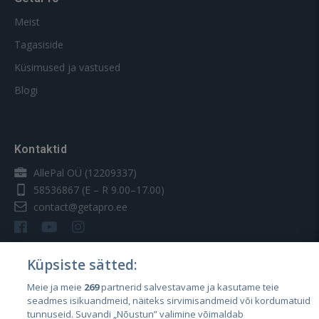
Meist
Tagasiside
Küsimused ja vastused
Blogi
Kontaktid
AllePal OÜ (12209337)
58536867
(E – R 9.00–17.00)
contact@getapro.ee
Küpsiste sätted:
Meie ja meie
269
partnerid salvestavame ja kasutame teie
Riigid
seadmes isikuandmeid, näiteks sirvimisandmeid või kordumatuid
Eesti
tunnuseid. Suvandi „Nõustun” valimine võimaldab