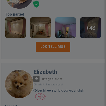
Töö näited
+48
LOO TELLIMUS
Elizabeth
·
0 tagasisidet
Oli saidil: 2 aastat tagasi
Eesti keeles, По-русски, English