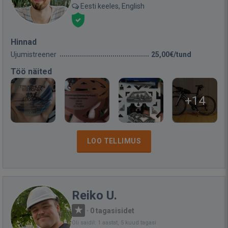
Eesti keeles, English
Hinnad
Ujumistreener
25,00€/tund
Töö näited
+14
LOO TELLIMUS
Reiko U.
·
0 tagasisidet
Oli saidil: 1 aastat, 5 kuud tagasi