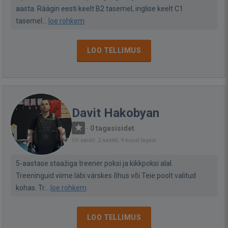
aasta. Räägin eesti keelt B2 tasemel, inglise keelt C1
tasemel...
loe rohkem
LOO TELLIMUS
Davit Hakobyan
·
0 tagasisidet
Oli saidil: 2 aastat, 9 kuud tagasi
5-aastase staažiga treener poksi ja kikkpoksi alal.
Treeninguid viime läbi värskes õhus või Teie poolt valitud
kohas. Tr...
loe rohkem
LOO TELLIMUS