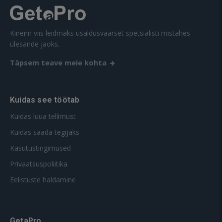
Kiireim viis leidmaks usaldusväärset spetsialisti mistahes
ülesande jaoks.
Täpsem teave meie kohta
Kuidas see töötab
Kuidas luua tellimust
Kuidas saada tegijaks
Kasutustingimused
Privaatsuspoliitika
Eelistuste haldamine
GetaPro