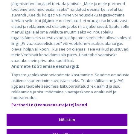
jälgimistehnoloogiatel toetada jaotises „Meie ja meie partnerid
Läti
töötleme andmeid esitamiseks” näidatud eesmärke, sellal kui
suvandi „Keeldu kõigist” valimine või nõusoleku tagasivõtmine
Leedu
keelab selle. Kui jälgimine on keelatud, ei pruugi osa kuvatavast
sisust ja reklaamidest olla teie jaoks nii asjakohased. Saate selle
menüü igal ajal oma valikute muutmiseks või nõusoleku
tagasivõtmiseks uuesti avada, klõpsates veebilehe allosas oleval
lingil „Privaatsuseelistused” või veebilehe vasakus alanurgas
oleval hõljuval ikoonil, kui see on olemas. Teie valikud jõustuvad
meie Veebisait kohaldamisala piires. Lisateabe saamiseks
vaadake meie privaatsuspoliitikat.
Andmete töötlemise eesmärgid:
City24.lv
CVbankas.lt
Täpsete geolokatsiooniandmete kasutamine. Seadme omaduste
City24.ee
Kainos.lt
aktiivne skaneerimine tuvastamiseks. Teabe säilitamine ja/või
ligipääs teabele seadmes. Isikupärastatud reklaamid ja sisu,
GetaPro.lv
Paslaugos.lt
reklaamide ja sisu mõõtmine, vaatajaskonna analüüsid ja
GetaPro.ee
auto24.ee
tootearendus.
Skelbiu.lt
KV.ee
Partnerite (teenuseosutajate) loend
Autoplius.lt
Osta.ee
Aruodas.lt
KuldneBörs.ee
Nõustun