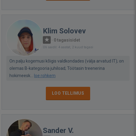
Klim Solovev
·
0 tagasisidet
Oli saidil: 4 aastat, 2 kuud tagasi
On palju kogemusi kõigis valdkondades (välja arvatud IT); on
olemas B-kategooria juhiload; Töötasin treenerina
hokimeesk...
loe rohkem
LOO TELLIMUS
Sander V.