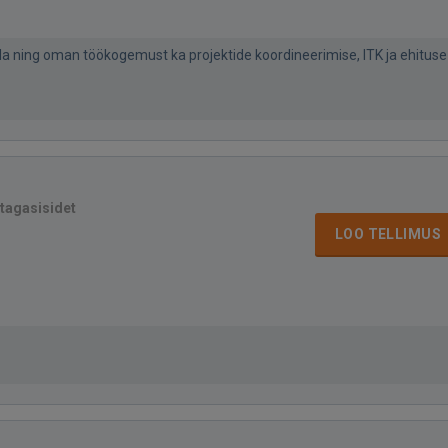
a ning oman töökogemust ka projektide koordineerimise, ITK ja ehituse
 tagasisidet
LOO TELLIMUS