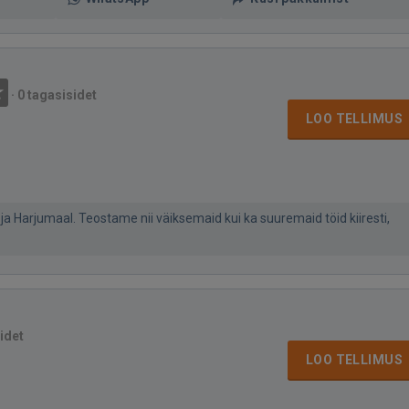
·
0 tagasisidet
LOO TELLIMUS
a Harjumaal. Teostame nii väiksemaid kui ka suuremaid töid kiiresti,
idet
LOO TELLIMUS