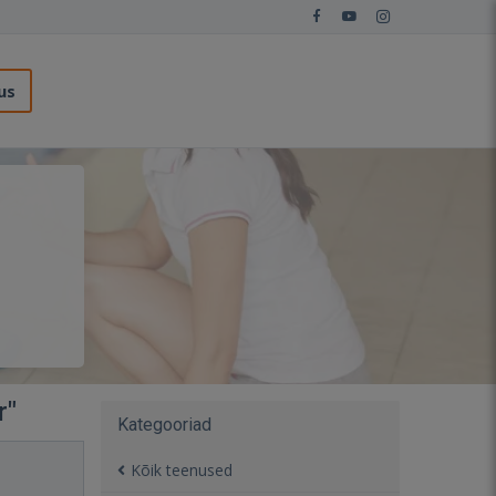
us
r"
Kategooriad
Kõik teenused