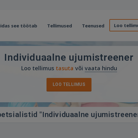
Loo tellim
idas see töötab
Tellimused
Teenused
Individuaalne ujumistreener
Loo tellimus
tasuta
või
vaata hindu
LOO TELLIMUS
etsialistid "Individuaalne ujumistreene