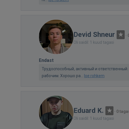
Devid Shneur
·
Oli saidil: 1 kuud tagasi
Endast
Трудоспособный, активный и ответственный.
рабочим. Хорошо ра...
loe rohkem
Eduard K.
·
0 taga
Oli saidil: 1 kuud tagasi