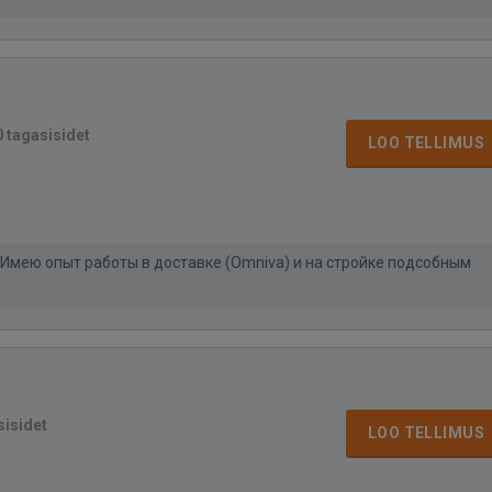
0 tagasisidet
LOO TELLIMUS
 Имею опыт работы в доставке (Omniva) и на стройке подсобным
sisidet
LOO TELLIMUS