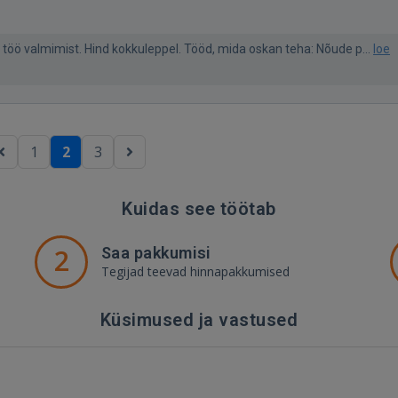
t töö valmimist. Hind kokkuleppel. Tööd, mida oskan teha: Nõude p...
loe
1
2
3
Kuidas see töötab
2
Saa pakkumisi
Tegijad teevad hinnapakkumised
Küsimused ja vastused