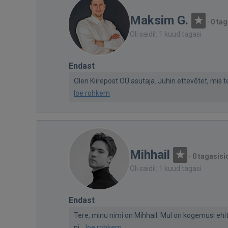
Maksim G.
·
0 tag
Oli saidil: 1 kuud tagasi
Endast
Olen Kiirepost OÜ asutaja. Juhin ettevõtet, mis 
loe rohkem
Mihhail
·
0 tagasisi
Oli saidil: 1 kuud tagasi
Endast
Tere, minu nimi on Mihhail. Mul on kogemusi ehi
ni...
loe rohkem