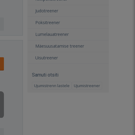
Judotreener
Poksitreener
Lumelauatreener
Mäesuusatamise treener
Uisutreener
Samuti otsiti
Ujumistrenn lastele
Ujumistreener