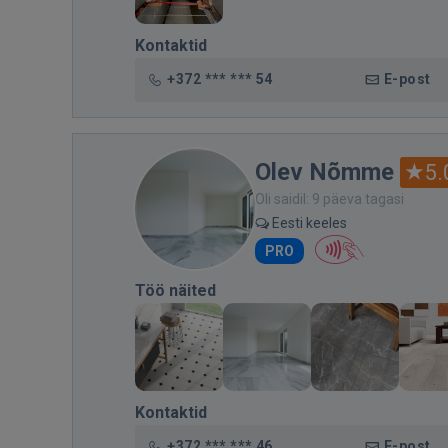
Kontaktid
+372 *** *** 54
E-post
Olev Nõmme
5.
Oli saidil: 9 päeva tagasi
Eesti keeles
PRO
Töö näited
Kontaktid
+372 *** *** 46
E-post