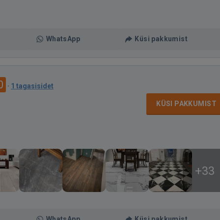
WhatsApp
Küsi pakkumist
0
·
1 tagasisidet
KÜSI PAKKUMIST
+33
WhatsApp
Küsi pakkumist