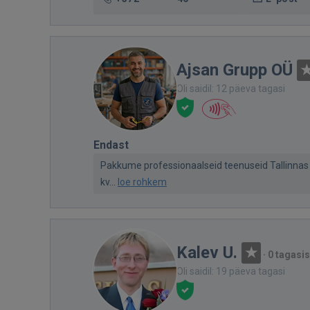
Ajsan Grupp OÜ
Oli saidil: 12 päeva tagasi
Endast
Pakkume professionaalseid teenuseid Tallinnas j
kv...
loe rohkem
Kalev U.
·
0 tagasis
Oli saidil: 19 päeva tagasi