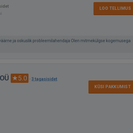
sidet
LOO TELLIMUS
si
väärne ja oskuslik probleemilahendaja Olen mitmekülgse kogemusega
 OÜ
5.0
·
3 tagasisidet
KÜSI PAKKUMIST