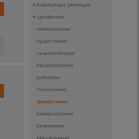
Koduõpetajad, juhendajad
Sporditreener
Vehklemistreener
Squashi treener
Lauatennisetreener
Ratsutamistreener
Golfitreener
Tennisetreener
Ujumistreener
Sukeldumistreener
Karatetreener
Kikkpoksitreener