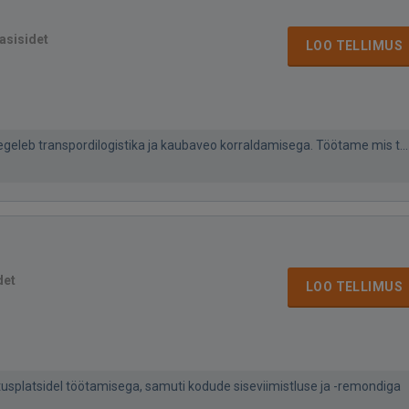
asisidet
LOO TELLIMUS
tegeleb transpordilogistika ja kaubaveo korraldamisega. Töötame mis t...
det
LOO TELLIMUS
tusplatsidel töötamisega, samuti kodude siseviimistluse ja -remondiga