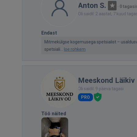
Anton S.
·
0 tagasi
Oli saidil: 2 aastat, 7 kuud taga
Endast
Mitmekülgse kogemusega spetsialist – usaldus
spetsiali...
loe rohkem
Meeskond Läikiv
Oli saidil: 9 päeva tagasi
PRO
Töö näited