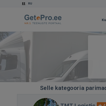
EE
RU
Ku
Selle kategooria parimad
TMT Logistic
4