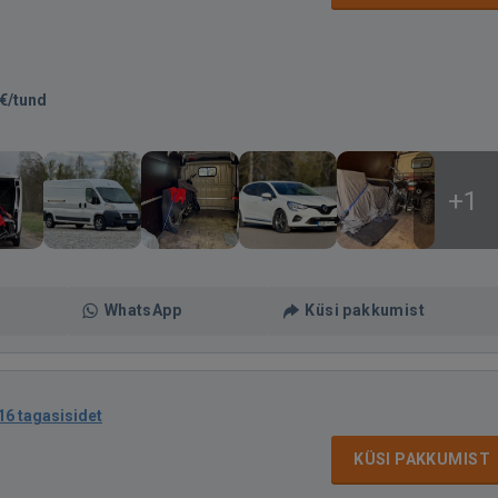
€/tund
+1
WhatsApp
Küsi pakkumist
16 tagasisidet
KÜSI PAKKUMIST