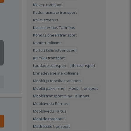
Klaveri transport
Kodumasinate transport
Kolimisteenus
Kolimisteenus Tallinnas
Konditsioneeri transport
Kontori kolimine
Korteri kolimisteenused
Külmiku transport
Laudade transport
Liha transport
Linnadevaheline kolimine
Mööbli ja tehnika transport
Mööbli pakkimine
Mööbli transport
Mööbli transportimine Tallinnas
Mööblivedu Pärnus
Mööblivedu Tartus
Maalide transport
Madratsite transport