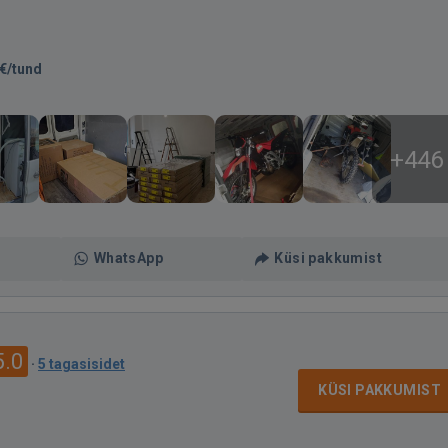
€/tund
+446
WhatsApp
Küsi pakkumist
5.0
·
5 tagasisidet
KÜSI PAKKUMIST