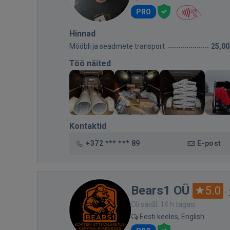
PRO
Hinnad
Mööbli ja seadmete transport
25,00
Töö näited
Kontaktid
+372 *** *** 89
E-post
Bears1 OÜ
5.0
·
Oli saidil: 14 h tagasi
Eesti keeles, English