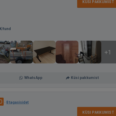
KÜSI PAKKUMIST
€/tund
+1
WhatsApp
Küsi pakkumist
0
·
8 tagasisidet
KÜSI PAKKUMIST