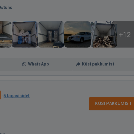
€/tund
+12
WhatsApp
Küsi pakkumist
·
5 tagasisidet
KÜSI PAKKUMIST