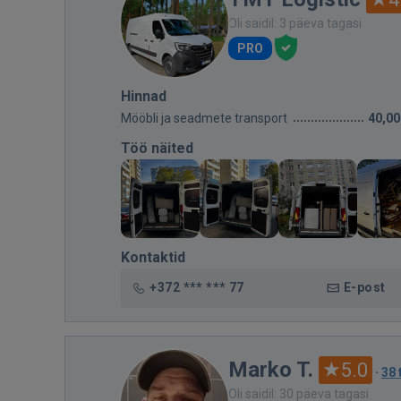
Oli saidil: 3 päeva tagasi
PRO
Hinnad
Mööbli ja seadmete transport
40,00
Töö näited
Kontaktid
+372 *** *** 77
E-post
Marko T.
5.0
·
38 
Oli saidil: 30 päeva tagasi