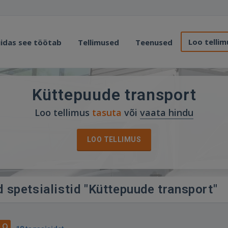
Loo tellim
idas see töötab
Tellimused
Teenused
Küttepuude transport
Loo tellimus
tasuta
või
vaata hindu
LOO TELLIMUS
 spetsialistid "Küttepuude transport"
.9