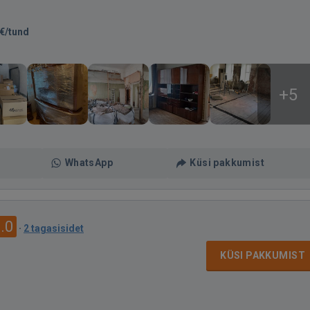
€/tund
+5
WhatsApp
Küsi pakkumist
.0
·
2 tagasisidet
KÜSI PAKKUMIST