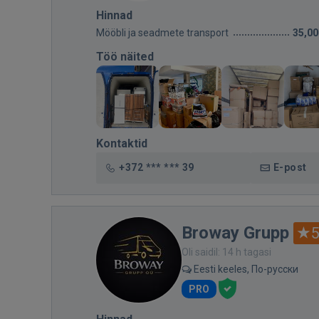
Hinnad
Mööbli ja seadmete transport
35,00
Töö näited
Kontaktid
+372 *** *** 39
E-post
Broway Grupp
5
Oli saidil: 14 h tagasi
Eesti keeles, По-русски
PRO