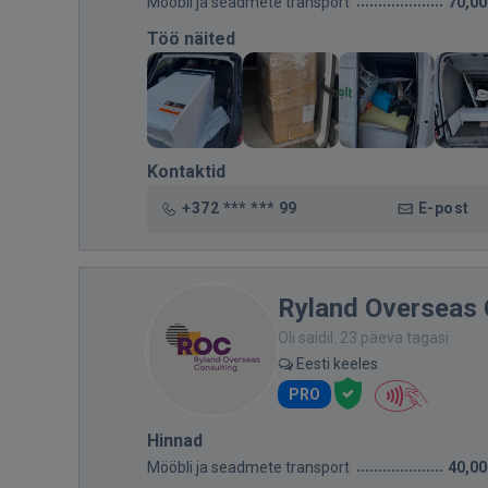
Mööbli ja seadmete transport
70,00
Töö näited
Kontaktid
+372 *** *** 99
E-post
Ryland Overseas 
Oli saidil: 23 päeva tagasi
Eesti keeles
PRO
Hinnad
Mööbli ja seadmete transport
40,00