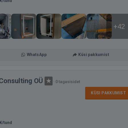
€/tund
+42
WhatsApp
Küsi pakkumist
Consulting OÜ
·
0 tagasisidet
KÜSI PAKKUMIST
€/tund