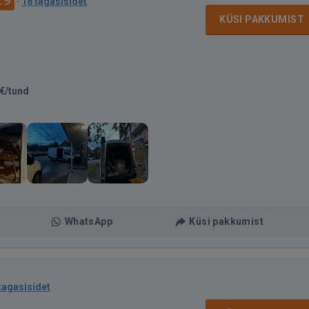
·
18 tagasisidet
KÜSI PAKKUMIST
€/tund
WhatsApp
Küsi pakkumist
tagasisidet