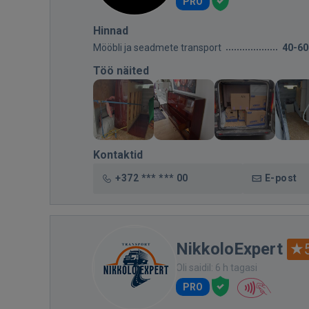
PRO
Hinnad
Mööbli ja seadmete transport
40-60
Töö näited
Kontaktid
+372 *** *** 00
E-post
NikkoloExpert
Oli saidil: 6 h tagasi
PRO