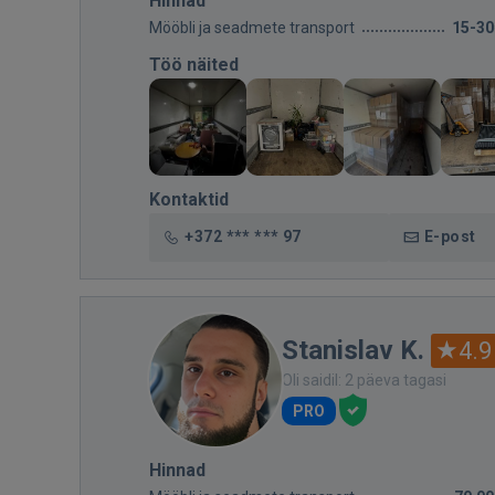
Hinnad
Mööbli ja seadmete transport
15-30
Töö näited
Kontaktid
+372 *** *** 97
E-post
Stanislav K.
4.9
Oli saidil: 2 päeva tagasi
PRO
Hinnad