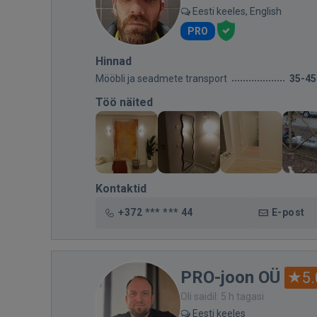
Eesti keeles, English
PRO
Hinnad
Mööbli ja seadmete transport
35-45
Töö näited
Kontaktid
+372 *** *** 44
E-post
PRO-joon OÜ
5.
Oli saidil: 5 h tagasi
Eesti keeles