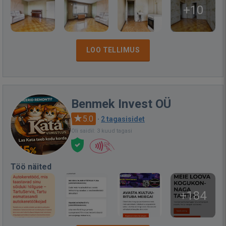
+10
LOO TELLIMUS
Benmek Invest OÜ
5.0
·
2 tagasisidet
Oli saidil: 3 kuud tagasi
Töö näited
+184