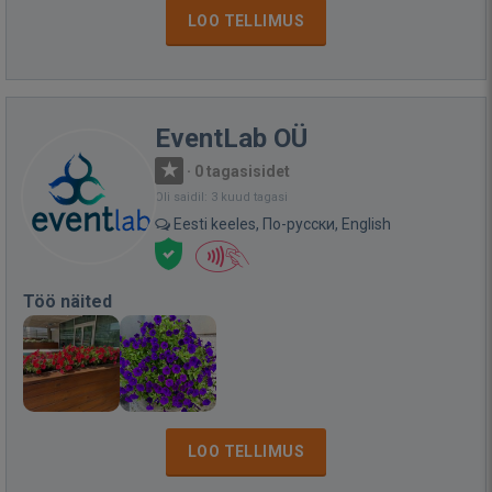
LOO TELLIMUS
EventLab OÜ
·
0 tagasisidet
Oli saidil: 3 kuud tagasi
Eesti keeles, По-русски, English
Töö näited
LOO TELLIMUS