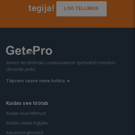
tegija!
LOO TELLIMUS
Kiireim viis leidmaks usaldusväärset spetsialisti mistahes
ülesande jaoks.
Täpsem teave meie kohta
Kuidas see töötab
Kuidas luua tellimust
Kuidas saada tegijaks
Kasutustingimused