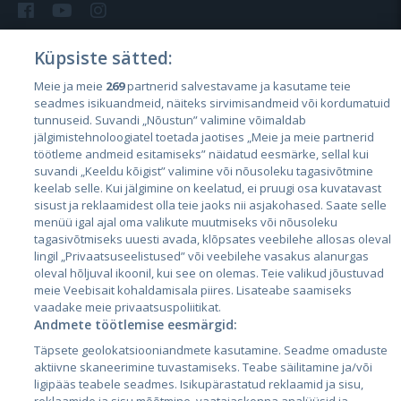
Küpsiste sätted:
Meie ja meie
269
partnerid salvestavame ja kasutame teie
Riigid
seadmes isikuandmeid, näiteks sirvimisandmeid või kordumatuid
Eesti
tunnuseid. Suvandi „Nõustun” valimine võimaldab
jälgimistehnoloogiatel toetada jaotises „Meie ja meie partnerid
Läti
töötleme andmeid esitamiseks” näidatud eesmärke, sellal kui
suvandi „Keeldu kõigist” valimine või nõusoleku tagasivõtmine
Leedu
keelab selle. Kui jälgimine on keelatud, ei pruugi osa kuvatavast
sisust ja reklaamidest olla teie jaoks nii asjakohased. Saate selle
menüü igal ajal oma valikute muutmiseks või nõusoleku
tagasivõtmiseks uuesti avada, klõpsates veebilehe allosas oleval
lingil „Privaatsuseelistused” või veebilehe vasakus alanurgas
oleval hõljuval ikoonil, kui see on olemas. Teie valikud jõustuvad
meie Veebisait kohaldamisala piires. Lisateabe saamiseks
vaadake meie privaatsuspoliitikat.
Andmete töötlemise eesmärgid:
City24.lv
CVbankas.lt
Täpsete geolokatsiooniandmete kasutamine. Seadme omaduste
City24.ee
Kainos.lt
aktiivne skaneerimine tuvastamiseks. Teabe säilitamine ja/või
ligipääs teabele seadmes. Isikupärastatud reklaamid ja sisu,
GetaPro.lv
Paslaugos.lt