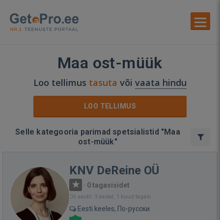
Maa ost-müük
Loo tellimus
tasuta
või
vaata hindu
LOO TELLIMUS
Selle kategooria parimad spetsialistid "Maa
ost-müük"
KNV DeReine OÜ
·
0 tagasisidet
Oli saidil: 3 aastat, 1 kuud tagasi
Eesti keeles, По-русски