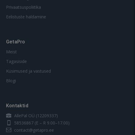
Privaatsuspoliitika
Eelistuste haldamine
GetaPro
Meist
Tagasiside
Küsimused ja vastused
Blogi
Kontaktid
AllePal OÜ (12209337)
58536867
(E – R 9.00–17.00)
contact@getapro.ee