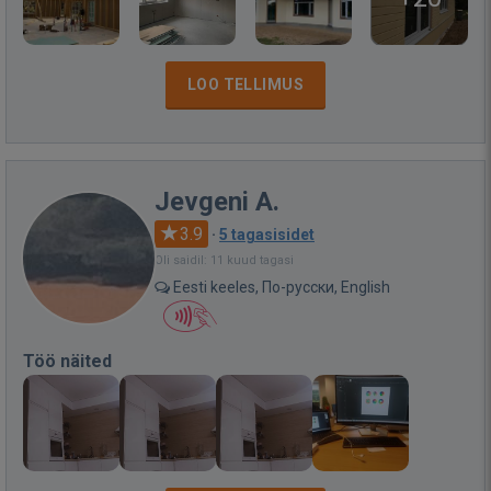
LOO TELLIMUS
Jevgeni A.
3.9
·
5 tagasisidet
Oli saidil: 11 kuud tagasi
Eesti keeles, По-русски, English
Töö näited