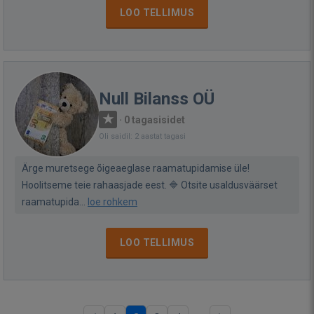
LOO TELLIMUS
Null Bilanss OÜ
·
0 tagasisidet
Oli saidil: 2 aastat tagasi
Ärge muretsege õigeaeglase raamatupidamise üle!
Hoolitseme teie rahaasjade eest. 🔷 Otsite usaldusväärset
raamatupida...
loe rohkem
LOO TELLIMUS