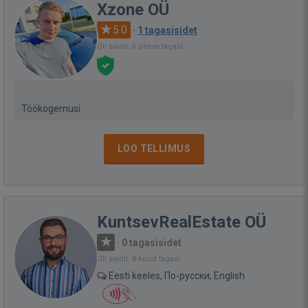
Xzone OÜ
5.0
·
1 tagasisidet
Oli saidil: 6 päeva tagasi
Töökogemusi
LOO TELLIMUS
KuntsevRealEstate OÜ
·
0 tagasisidet
Oli saidil: 8 kuud tagasi
Eesti keeles, По-русски, English