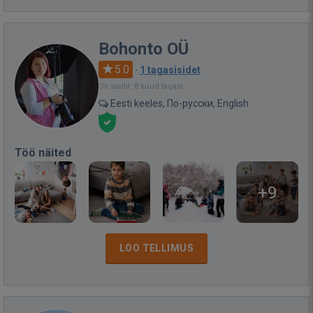
Bohonto OÜ
5.0
·
1 tagasisidet
Oli saidil: 8 kuud tagasi
Eesti keeles, По-русски, English
Töö näited
+9
LOO TELLIMUS