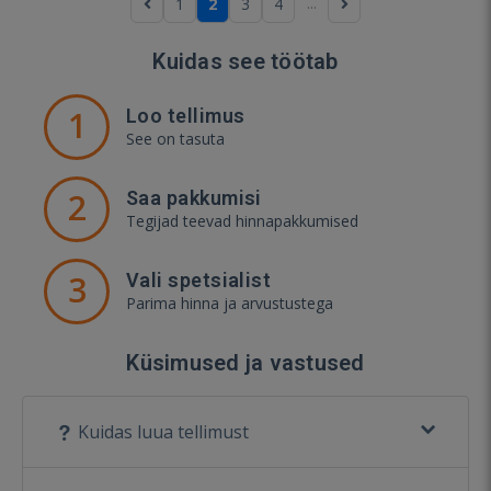
...
1
2
3
4
Kuidas see töötab
1
Loo tellimus
See on tasuta
2
Saa pakkumisi
Tegijad teevad hinnapakkumised
3
Vali spetsialist
Parima hinna ja arvustustega
Küsimused ja vastused
Kuidas luua tellimust