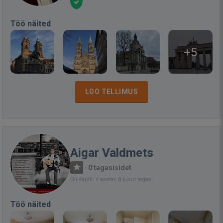
Töö näited
+5
LOO TELLIMUS
Aigar Valdmets
·
0 tagasisidet
Oli saidil: 4 aastat, 8 kuud tagasi
Töö näited