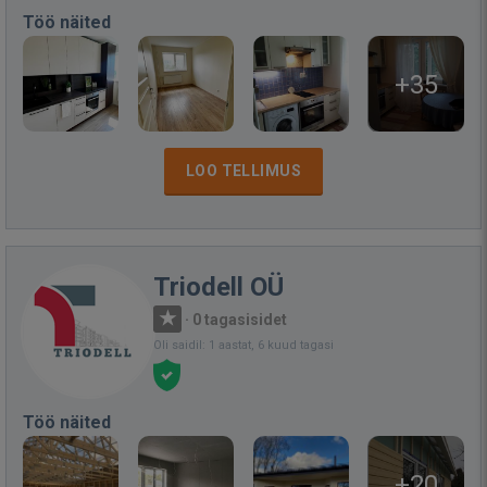
Töö näited
+35
LOO TELLIMUS
Triodell OÜ
·
0 tagasisidet
Oli saidil: 1 aastat, 6 kuud tagasi
Töö näited
+20