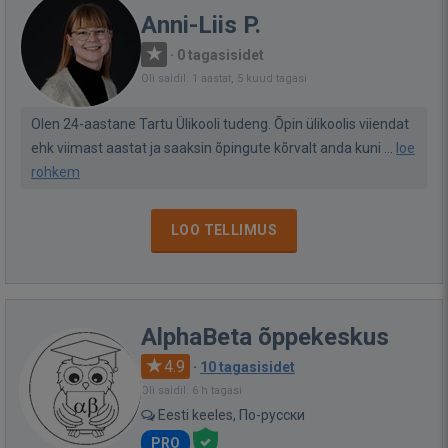
Anni-Liis P.
·
0 tagasisidet
Oli saidil: 1 aastat, 5 kuud tagasi
Olen 24-aastane Tartu Ülikooli tudeng. Õpin ülikoolis viiendat
ehk viimast aastat ja saaksin õpingute kõrvalt anda kuni ...
loe
rohkem
LOO TELLIMUS
AlphaBeta õppekeskus
4.9
·
10 tagasisidet
Oli saidil: 6 h tagasi
Eesti keeles, По-русски
PRO