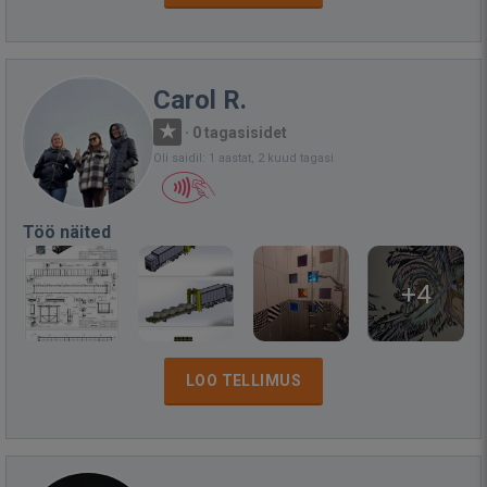
Carol R.
·
0 tagasisidet
Oli saidil: 1 aastat, 2 kuud tagasi
Töö näited
+4
LOO TELLIMUS