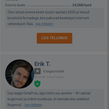
Soome keele
24,00€/tund
Olen olnud soome keele tuutor aastast 2020 ja teinud
koostööd firmadega, kes pakuvad keeleõpet interneti
vahendusel. Rää...
loe rohkem
LOO TELLIMUS
Erik T.
·
0 tagasisidet
Oli saidil: 2 kuud tagasi
Uus tegija GetaPros, aga mitte uus ametis — 8+ aastat
kogemust ja eriline hoolikuse, et teenida teie usaldust.
Kogenud ...
loe rohkem