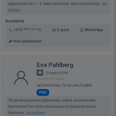
inglise keele abi 1.–4. klassi õpilastele: aitan kodutöödeg...
loe
rohkem
Kontaktid
+372 *** *** 11
E-post
WhatsApp
Küsi pakkumist
Eva Pahlberg
·
0 tagasisidet
Oli saidil: 14 h tagasi
Eesti keeles, По-русски, English
PRO
38 aastat kogemust algklasside-,inglise- ja eesti keele
õpetamisel.Olen andnud kursuseid nii õpilastele kui ka
täiskasva...
loe rohkem