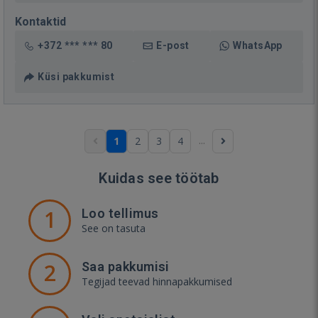
Kontaktid
+372 *** *** 80
E-post
WhatsApp
Küsi pakkumist
...
1
2
3
4
Kuidas see töötab
1
Loo tellimus
See on tasuta
2
Saa pakkumisi
Tegijad teevad hinnapakkumised