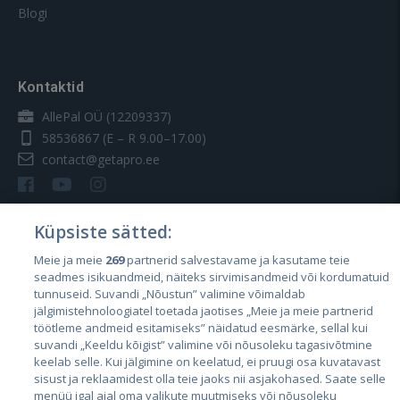
Blogi
Kontaktid
AllePal OÜ (12209337)
58536867
(E – R 9.00–17.00)
contact@getapro.ee
Küpsiste sätted:
Meie ja meie
269
partnerid salvestavame ja kasutame teie
Riigid
seadmes isikuandmeid, näiteks sirvimisandmeid või kordumatuid
Eesti
tunnuseid. Suvandi „Nõustun” valimine võimaldab
jälgimistehnoloogiatel toetada jaotises „Meie ja meie partnerid
Läti
töötleme andmeid esitamiseks” näidatud eesmärke, sellal kui
suvandi „Keeldu kõigist” valimine või nõusoleku tagasivõtmine
Leedu
keelab selle. Kui jälgimine on keelatud, ei pruugi osa kuvatavast
sisust ja reklaamidest olla teie jaoks nii asjakohased. Saate selle
menüü igal ajal oma valikute muutmiseks või nõusoleku