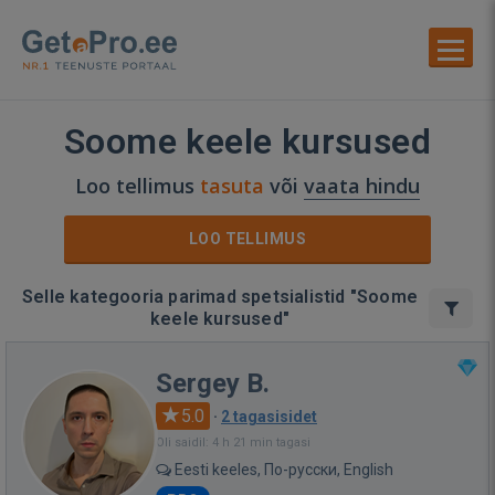
Soome keele kursused
Loo tellimus
tasuta
või
vaata hindu
LOO TELLIMUS
Selle kategooria parimad spetsialistid "Soome
keele kursused"
Sergey B.
5.0
·
2 tagasisidet
Oli saidil: 4 h 21 min tagasi
Eesti keeles, По-русски, English