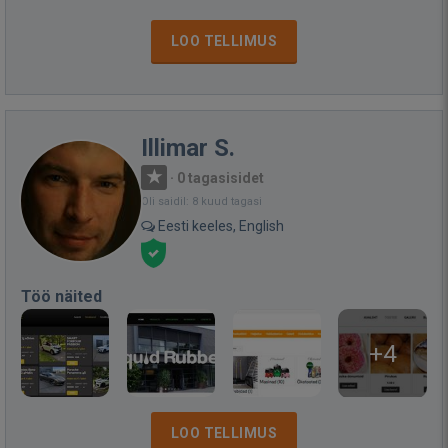
LOO TELLIMUS
Illimar S.
·
0 tagasisidet
Oli saidil: 8 kuud tagasi
Eesti keeles, English
Töö näited
+4
LOO TELLIMUS