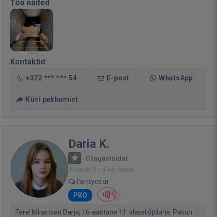
Töö näited
Kontaktid
+372 *** *** 54
E-post
WhatsApp
Küsi pakkumist
Daria K.
·
0 tagasisidet
Oli saidil: 3 h 4 min tagasi
По-русски
PRO
Tere! Mina olen Darja, 16-aastane 11. klassi õpilane. Pakun