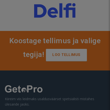
Koostage tellimus ja valige
tegija!
LOO TELLIMUS
Kiireim viis leidmaks usaldusväärset spetsialisti mistahes
ülesande jaoks.