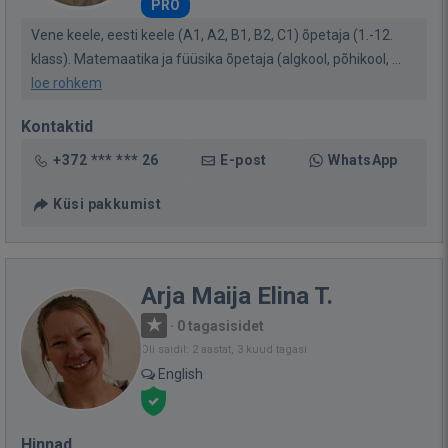
PRO
Vene keele, eesti keele (A1, A2, B1, B2, C1) õpetaja (1.-12.
klass). Matemaatika ja füüsika õpetaja (algkool, põhikool, ...
loe rohkem
Kontaktid
+372 *** *** 26
E-post
WhatsApp
Küsi pakkumist
Arja Maija Elina T.
·
0 tagasisidet
Oli saidil: 2 aastat, 3 kuud tagasi
English
Hinnad