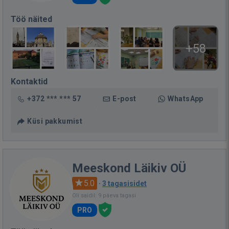
Töö näited
+58
Kontaktid
+372 *** *** 57
E-post
WhatsApp
Küsi pakkumist
Meeskond Läikiv OÜ
5.0
·
3 tagasisidet
Oli saidil: 9 päeva tagasi
PRO