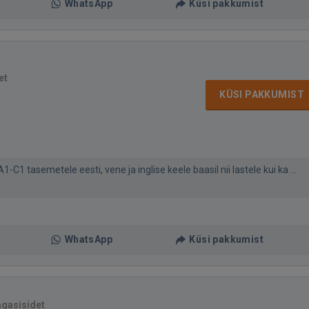
WhatsApp
Küsi pakkumist
et
KÜSI PAKKUMIST
-C1 tasemetele eesti, vene ja inglise keele baasil nii lastele kui ka ...
WhatsApp
Küsi pakkumist
agasisidet