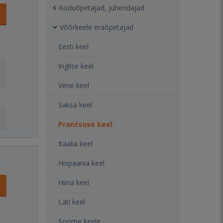
Koduõpetajad, juhendajad
Võõrkeele eraõpetajad
Eesti keel
Inglise keel
Vene keel
Saksa keel
Prantsuse keel
Itaalia keel
Hispaania keel
Hiina keel
Läti keel
Soome keele