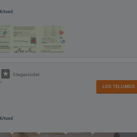
€/tund
·
0 tagasisidet
si
LOO TELLIMUS
€/tund