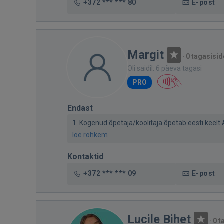
+372 *** *** 80
E-post
Margit
·
0 tagasisid
Oli saidil: 6 päeva tagasi
PRO
Endast
1. Kogenud õpetaja/koolitaja õpetab eesti keelt A1
loe rohkem
Kontaktid
+372 *** *** 09
E-post
Lucile Bihet
·
0 t