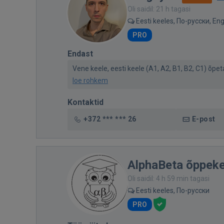
Oli saidil: 21 h tagasi
Eesti keeles, По-русски, Eng
PRO
Endast
Vene keele, eesti keele (A1, A2, B1, B2, C1) õpeta
loe rohkem
Kontaktid
+372 *** *** 26
E-post
AlphaBeta õppek
Oli saidil: 4 h 59 min tagasi
Eesti keeles, По-русски
PRO