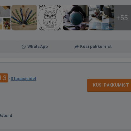
+55
WhatsApp
Küsi pakkumist
4.3
·
3 tagasisidet
KÜSI PAKKUMIST
€/tund