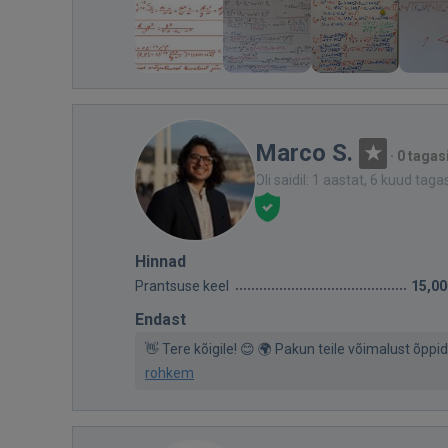
Marco S.
·
0 tagas
Oli saidil: 1 aastat, 6 kuud taga
Hinnad
Prantsuse keel
15,00
Endast
👋 Tere kõigile! 😊 🌍 Pakun teile võimalust õppid
rohkem