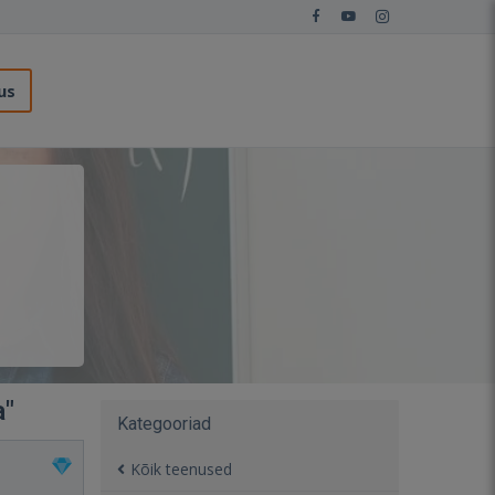
us
a"
Kategooriad
Kõik teenused