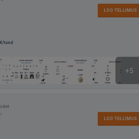
LOO TELLIMUS
€/tund
+5
sidet
si
LOO TELLIMUS