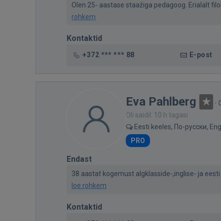
Olen 25- aastase staažiga pedagoog. Erialalt filolo
rohkem
Kontaktid
+372 *** *** 88
E-post
Eva Pahlberg
·
Oli saidil: 10 h tagasi
Eesti keeles, По-русски, Eng
PRO
Endast
38 aastat kogemust algklasside-,inglise- ja eesti
loe rohkem
Kontaktid