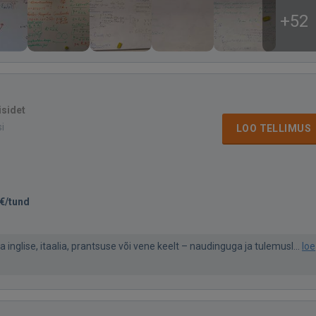
+52
isidet
si
LOO TELLIMUS
€/tund
a inglise, itaalia, prantsuse või vene keelt – naudinguga ja tulemusl...
loe