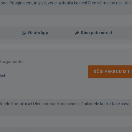
og. Räägin eesti, inglise, vene ja itaalia keeles! Olen võimeline nei...
loe
WhatsApp
Küsi pakkumist
0 tagasisidet
KÜSI PAKKUMIST
lish
 keele õpetamisel.Olen andnud kursuseid nii õpilastele kui ka täiskasva...