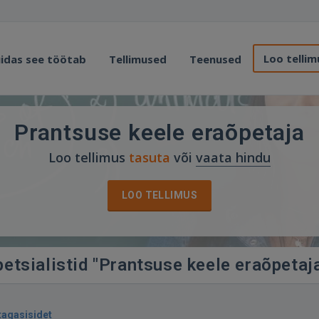
Loo tellim
idas see töötab
Tellimused
Teenused
Prantsuse keele eraõpetaja
Loo tellimus
tasuta
või
vaata hindu
LOO TELLIMUS
etsialistid "Prantsuse keele eraõpetaj
tagasisidet