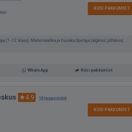
KÜSI PAKKUMIST
lish
ja (1.-12. klass). Matemaatika ja füüsika õpetaja (algkool, põhikool, ...
WhatsApp
Küsi pakkumist
eskus
4.9
·
10 tagasisidet
KÜSI PAKKUMIST