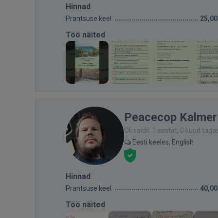
Hinnad
Prantsuse keel
25,00
Töö näited
Peacecop Kalmer
Oli saidil: 1 aastat, 0 kuud taga
Eesti keeles, English
Hinnad
Prantsuse keel
40,00
Töö näited