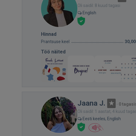
Oli saidil: 8 kuud tagasi
English
Hinnad
Prantsuse keel
30,00
Töö näited
Jaana J.
·
0 tagasi
Oli saidil: 1 aastat, 4 kuud taga
Eesti keeles, English