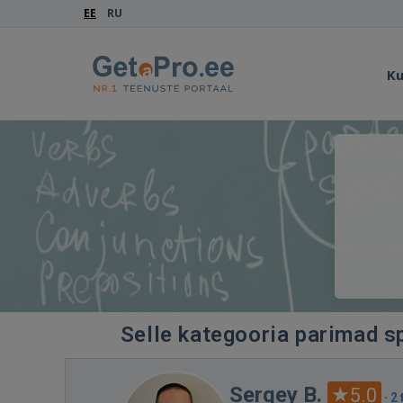
EE
RU
Ku
Selle kategooria parimad sp
Sergey B.
5.0
·
2 