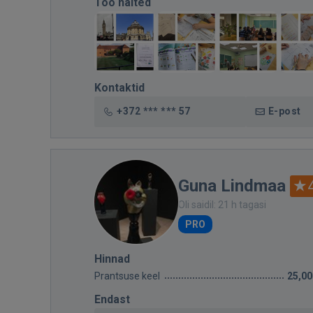
Töö näited
Kontaktid
+372 *** *** 57
E-post
Guna Lindmaa
Oli saidil: 21 h tagasi
PRO
Hinnad
Prantsuse keel
25,00
Endast