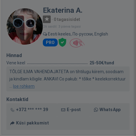
Ekaterina A.
·
0 tagasisidet
Oli saidil: 3 päeva tagasi
Eesti keeles, По-русски, English
PRO
Hinnad
Vene keel
25-50€/tund
TÕLGE ILMA VAHENDAJATETA on tihtilugu kiirem, soodsam
ja kindlam kõigile. ANKAVI Co pakub: * tõlke * keelekorrektuur
...
loe rohkem
Kontaktid
+372 *** *** 39
E-post
WhatsApp
Küsi pakkumist