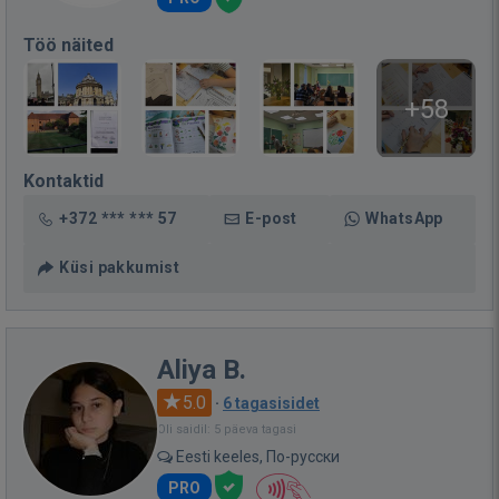
Töö näited
+58
Kontaktid
+372 *** *** 57
E-post
WhatsApp
Küsi pakkumist
Aliya B.
5.0
·
6 tagasisidet
Oli saidil: 5 päeva tagasi
Eesti keeles, По-русски
PRO