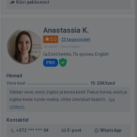
Küsi pakkumist
Anastassia K.
5.0
·
23 tagasisidet
Oli saidil: 1 kuud tagasi
Eesti keeles, По-русски, English
PRO
Hinnad
Vene keel
15-20€/tund
Valdan vene, eesti, inglise ja korea keelt. Pakun korea, eesti ja
inglise keele tunde veebis, võtke ühendust lisainfo...
loe
rohkem
Kontaktid
+372 *** *** 04
E-post
WhatsApp