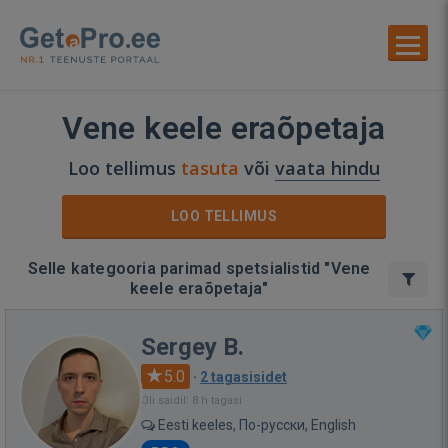
Vene keele eraõpetaja
Loo tellimus
tasuta
või
vaata hindu
LOO TELLIMUS
Selle kategooria parimad spetsialistid "Vene
keele eraõpetaja"
Sergey B.
5.0
·
2 tagasisidet
Oli saidil: 8 h tagasi
Eesti keeles, По-русски, English