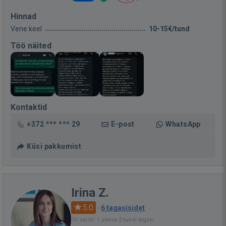
Hinnad
Vene keel
10-15€/tund
Töö näited
Kontaktid
+372 *** *** 29
E-post
WhatsApp
Küsi pakkumist
Irina Z.
5.0
·
6 tagasisidet
Oli saidil: 1 päeva 2 tundi tagasi