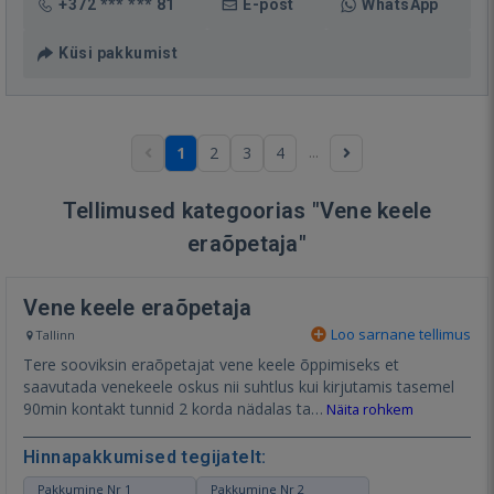
+372 *** *** 81
E-post
WhatsApp
Küsi pakkumist
...
1
2
3
4
Tellimused kategoorias "Vene keele
eraõpetaja"
Vene keele eraõpetaja
Loo sarnane tellimus
Tallinn
Tere sooviksin eraõpetajat vene keele õppimiseks et
saavutada venekeele oskus nii suhtlus kui kirjutamis tasemel
90min kontakt tunnid 2 korda nädalas ta…
Näita rohkem
Hinnapakkumised tegijatelt:
Pakkumine Nr 1
Pakkumine Nr 2