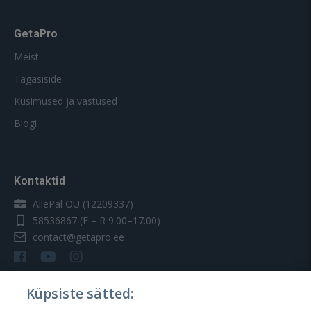
GetaPro
Meist
Tagasiside
Küsimused ja vastused
Blogi
Kontaktid
AllePal OÜ (12209337)
58536867
(E – R 9.00–17.00)
contact@getapro.ee
Küpsiste sätted: