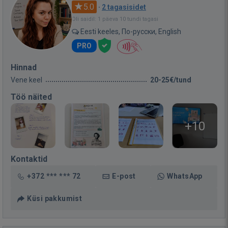
5.0
·
2 tagasisidet
Oli saidil: 1 päeva 10 tundi tagasi
Eesti keeles, По-русски, English
PRO
Hinnad
Vene keel
20-25€/tund
Töö näited
+10
Kontaktid
+372 *** *** 72
E-post
WhatsApp
Küsi pakkumist