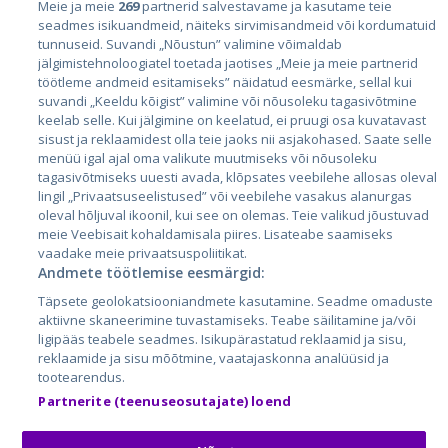
Meie ja meie
269
partnerid salvestavame ja kasutame teie
Riigid
seadmes isikuandmeid, näiteks sirvimisandmeid või kordumatuid
Eesti
tunnuseid. Suvandi „Nõustun” valimine võimaldab
jälgimistehnoloogiatel toetada jaotises „Meie ja meie partnerid
Läti
töötleme andmeid esitamiseks” näidatud eesmärke, sellal kui
suvandi „Keeldu kõigist” valimine või nõusoleku tagasivõtmine
Leedu
keelab selle. Kui jälgimine on keelatud, ei pruugi osa kuvatavast
sisust ja reklaamidest olla teie jaoks nii asjakohased. Saate selle
menüü igal ajal oma valikute muutmiseks või nõusoleku
tagasivõtmiseks uuesti avada, klõpsates veebilehe allosas oleval
lingil „Privaatsuseelistused” või veebilehe vasakus alanurgas
oleval hõljuval ikoonil, kui see on olemas. Teie valikud jõustuvad
meie Veebisait kohaldamisala piires. Lisateabe saamiseks
vaadake meie privaatsuspoliitikat.
Andmete töötlemise eesmärgid:
City24.lv
CVbankas.lt
Täpsete geolokatsiooniandmete kasutamine. Seadme omaduste
City24.ee
Kainos.lt
aktiivne skaneerimine tuvastamiseks. Teabe säilitamine ja/või
ligipääs teabele seadmes. Isikupärastatud reklaamid ja sisu,
GetaPro.lv
Paslaugos.lt
reklaamide ja sisu mõõtmine, vaatajaskonna analüüsid ja
GetaPro.ee
auto24.ee
tootearendus.
Skelbiu.lt
KV.ee
Partnerite (teenuseosutajate) loend
Autoplius.lt
Osta.ee
Aruodas.lt
KuldneBörs.ee