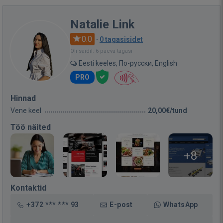
Natalie Link
0.0
·
0 tagasisidet
Oli saidil: 6 päeva tagasi
Eesti keeles, По-русски, English
PRO
Hinnad
Vene keel
20,00€/tund
Töö näited
+8
Kontaktid
+372 *** *** 93
E-post
WhatsApp