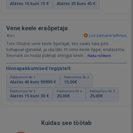
Alates 10 kuni 15 €
Alates 35 kuni 45 €
Vene keele eraõpetaja
Loo sarnane tellimus
Jüri
Tere Otsime vene keele õpetajat, kes saaks käia Jüris
kohapeal iganädal, ja viia läbi 1h vene keele õppe, erialasema.
Eesmärk on hoida pidevat arengut keele…
Näita rohkem
Hinnapakkumised tegijatelt:
Pakkumine Nr 1
Pakkumine Nr 2
Alates 40 kuni 99999 €
15,00€
Pakkumine Nr 3
Pakkumine Nr 4
Pakkumine Nr 5
Alates 15 kuni 30 €
20,00€
25,00€
Kuidas see töötab