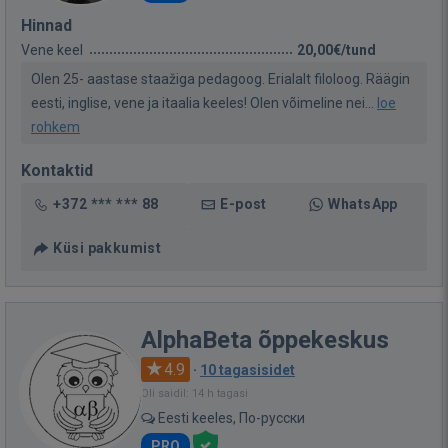
Hinnad
Vene keel
20,00€/tund
Olen 25- aastase staažiga pedagoog. Erialalt filoloog. Räägin
eesti, inglise, vene ja itaalia keeles! Olen võimeline nei...
loe
rohkem
Kontaktid
+372 *** *** 88
E-post
WhatsApp
Küsi pakkumist
AlphaBeta õppekeskus
4.9
·
10 tagasisidet
Oli saidil: 14 h tagasi
Eesti keeles, По-русски
PRO