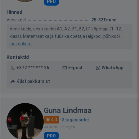
PRO
Hinnad
Vene keel
25-32€/tund
Vene keele, eesti keele (A1, A2, B1, B2, C1) õpetaja (1.-12.
klass). Matemaatika ja füüsika õpetaja (algkool, põhikool, ...
loe rohkem
Kontaktid
+372 *** *** 26
E-post
WhatsApp
Küsi pakkumist
Guna Lindmaa
4.3
·
3 tagasisidet
Oli saidil: 9 h tagasi
PRO