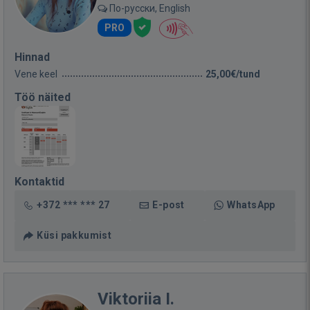
По-русски, English
PRO
Hinnad
Vene keel
25,00€/tund
Töö näited
Kontaktid
+372 *** *** 27
E-post
WhatsApp
Küsi pakkumist
Viktoriia I.