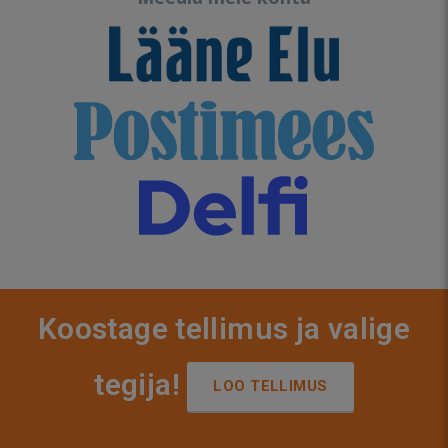
Koostage tellimus ja valige
tegija!
LOO TELLIMUS