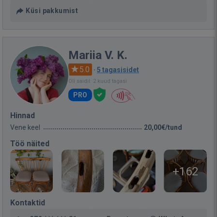
Küsi pakkumist
Mariia V. K.
5.0
·
5 tagasisidet
Oli saidil: 2 kuud tagasi
PRO
Hinnad
Vene keel
20,00€/tund
Töö näited
+162
Kontaktid