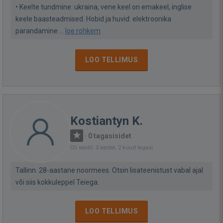
• Keelte tundmine: ukraina, vene keel on emakeel, inglise
keele baasteadmised. Hobid ja huvid: elektroonika
parandamine ...
loe rohkem
LOO TELLIMUS
Kostiantyn K.
·
0 tagasisidet
Oli saidil: 3 aastat, 2 kuud tagasi
Tallinn. 28-aastane noormees. Otsin lisateenistust vabal ajal
või siis kokkuleppel Teiega.
LOO TELLIMUS