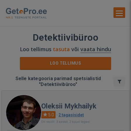
Detektiivibüroo
Loo tellimus
tasuta
või
vaata hindu
LOO TELLIMUS
Selle kategooria parimad spetsialistid
"Detektiivibüroo"
Oleksii Mykhailyk
5.0
·
2 tagasisidet
Oli saidil: 3 aastat, 2 kuud tagasi