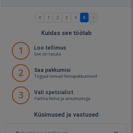
1
2
3
4
5
Kuidas see töötab
1
Loo tellimus
See on tasuta
2
Saa pakkumisi
Tegijad teevad hinnapakkumised
3
Vali spetsialist
Parima hinna ja arvustustega
Küsimused ja vastused