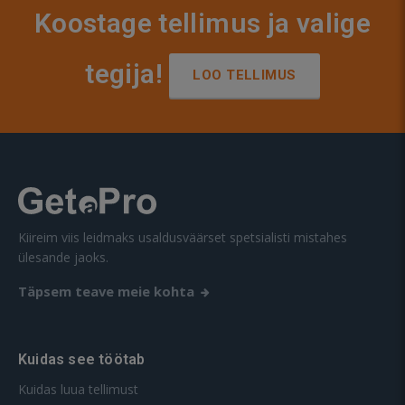
Koostage tellimus ja valige
tegija!
LOO TELLIMUS
Kiireim viis leidmaks usaldusväärset spetsialisti mistahes
ülesande jaoks.
Täpsem teave meie kohta
Kuidas see töötab
Kuidas luua tellimust