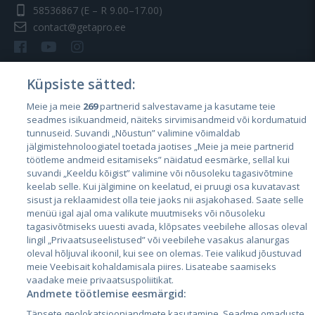
58536867
(E – R 9.00–17.00)
contact@getapro.ee
Küpsiste sätted:
Meie ja meie
269
partnerid salvestavame ja kasutame teie
Riigid
seadmes isikuandmeid, näiteks sirvimisandmeid või kordumatuid
Eesti
tunnuseid. Suvandi „Nõustun” valimine võimaldab
jälgimistehnoloogiatel toetada jaotises „Meie ja meie partnerid
Läti
töötleme andmeid esitamiseks” näidatud eesmärke, sellal kui
suvandi „Keeldu kõigist” valimine või nõusoleku tagasivõtmine
Leedu
keelab selle. Kui jälgimine on keelatud, ei pruugi osa kuvatavast
sisust ja reklaamidest olla teie jaoks nii asjakohased. Saate selle
menüü igal ajal oma valikute muutmiseks või nõusoleku
tagasivõtmiseks uuesti avada, klõpsates veebilehe allosas oleval
lingil „Privaatsuseelistused” või veebilehe vasakus alanurgas
oleval hõljuval ikoonil, kui see on olemas. Teie valikud jõustuvad
meie Veebisait kohaldamisala piires. Lisateabe saamiseks
vaadake meie privaatsuspoliitikat.
Andmete töötlemise eesmärgid:
City24.lv
CVbankas.lt
Täpsete geolokatsiooniandmete kasutamine. Seadme omaduste