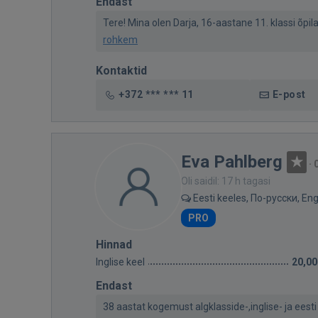
Endast
Tere! Mina olen Darja, 16-aastane 11. klassi õpila
rohkem
Kontaktid
+372 *** *** 11
E-post
Eva Pahlberg
·
Oli saidil: 17 h tagasi
Eesti keeles, По-русски, Eng
PRO
Hinnad
Inglise keel
20,00
Endast
38 aastat kogemust algklasside-,inglise- ja eesti