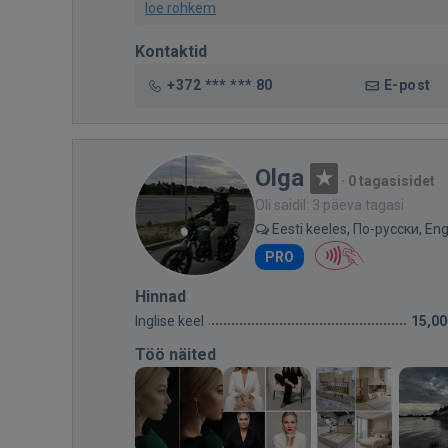
loe rohkem
Kontaktid
+372 *** *** 80
E-post
Olga
·
0 tagasisidet
Oli saidil: 3 päeva tagasi
Eesti keeles, По-русски, Eng
PRO
Hinnad
Inglise keel
15,00
Töö näited