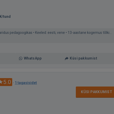
€/tund
aridus pedagoogikas • Keeled: eesti, vene • 13-aastane kogemus tõlki...
WhatsApp
Küsi pakkumist
5.0
·
1 tagasisidet
KÜSI PAKKUMIST