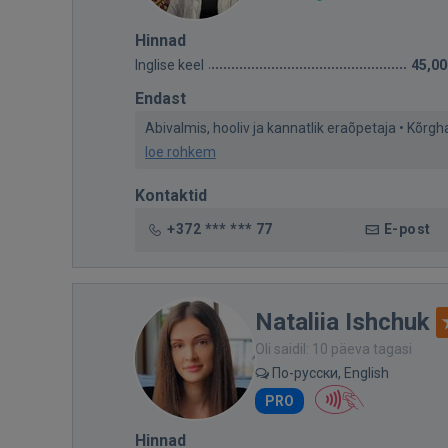
Hinnad
Inglise keel
45,00
Endast
Abivalmis, hooliv ja kannatlik eraõpetaja • Kõrgh
loe rohkem
Kontaktid
+372 *** *** 77
E-post
Nataliia Ishchuk
Oli saidil: 10 päeva tagasi
По-русски, English
PRO
Hinnad