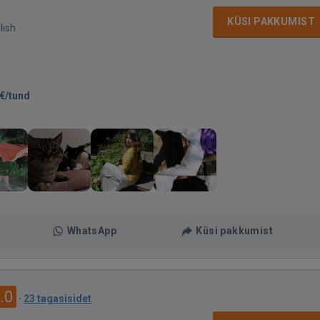
KÜSI PAKKUMIST
lish
€/tund
WhatsApp
Küsi pakkumist
.0
·
23 tagasisidet