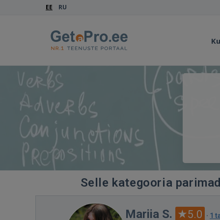
EE
RU
Ku
Selle kategooria parimad
Mariia S.
5.0
·
1 t