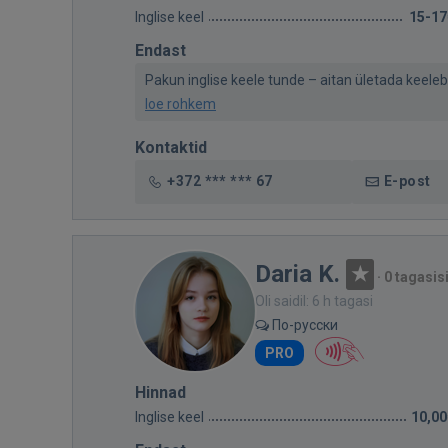
Inglise keel
15-17
Endast
Pakun inglise keele tunde – aitan ületada keeleba
loe rohkem
Kontaktid
+372 *** *** 67
E-post
Daria K.
·
0 tagasis
Oli saidil: 6 h tagasi
По-русски
PRO
Hinnad
Inglise keel
10,00