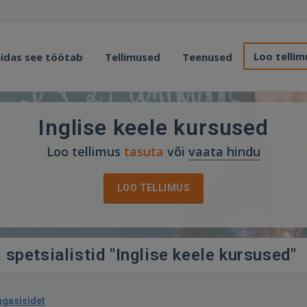
Loo tellim
idas see töötab
Tellimused
Teenused
Inglise keele kursused
Loo tellimus
tasuta
või
vaata hindu
LOO TELLIMUS
 spetsialistid "Inglise keele kursused"
agasisidet