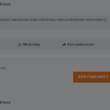
€/tund
rjääri, valmistuda tööks välisfirmas, rahvusvahelisteks eksamiteks (I...
WhatsApp
Küsi pakkumist
idet
KÜSI PAKKUMIST
€/tund