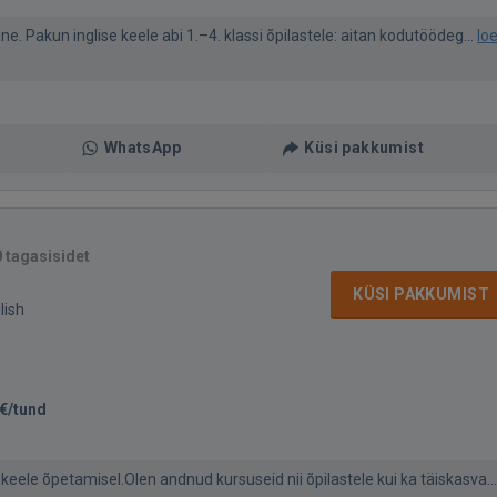
ne. Pakun inglise keele abi 1.–4. klassi õpilastele: aitan kodutöödeg...
lo
WhatsApp
Küsi pakkumist
0 tagasisidet
KÜSI PAKKUMIST
lish
€/tund
 keele õpetamisel.Olen andnud kursuseid nii õpilastele kui ka täiskasva...