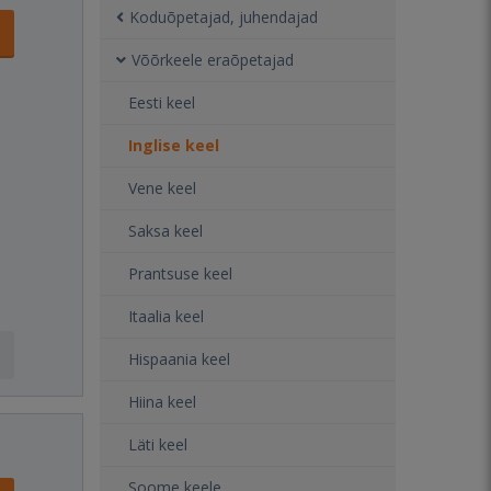
Koduõpetajad, juhendajad
Võõrkeele eraõpetajad
Eesti keel
Inglise keel
Vene keel
Saksa keel
Prantsuse keel
Itaalia keel
Hispaania keel
Hiina keel
Läti keel
Soome keele