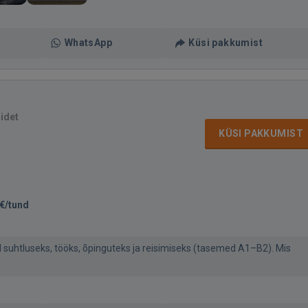
WhatsApp
Küsi pakkumist
sidet
KÜSI PAKKUMIST
€/tund
id suhtluseks, tööks, õpinguteks ja reisimiseks (tasemed A1–B2). Mis