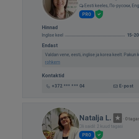
Eesti keeles, По-русски, Eng
PRO
Hinnad
Inglise keel
15-20
Endast
Valdan vene, eesti, inglise ja korea keelt. Pakun 
rohkem
Kontaktid
+372 *** *** 04
E-post
Natalja L.
·
0 taga
Oli saidil: 2 kuud tagasi
PRO