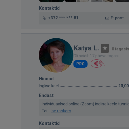
Kontaktid
+372 *** *** 81
E-post
Katya L.
·
0 tagasi
Oli saidil: 17 päeva tagasi
PRO
Hinnad
Inglise keel
20,00
Endast
Individuaalsed online (Zoom) inglise keele tunn
Tei...
loe rohkem
Kontaktid