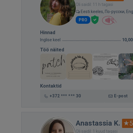
Oli saidil: 11 h tagasi
Eesti keeles, По-русски, Eng
PRO
Hinnad
Inglise keel
10,00
Töö näited
Kontaktid
+372 *** *** 30
E-post
Anastassia K.
5
Oli saidil: 1 kuud tagasi