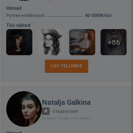
Hinnad
Portree eritellimusel
40-3000€/töö
Töö näited
+86
LOO TELLIMUS
Natalja Galkina
·
0 tagasisidet
Oli saidil: 2 aastat, 0 kuud tagasi