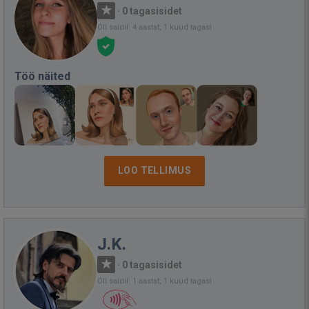
·
0 tagasisidet
Oli saidil: 4 aastat, 1 kuud tagasi
Töö näited
LOO TELLIMUS
J.K.
·
0 tagasisidet
Oli saidil: 1 aastat, 1 kuud tagasi