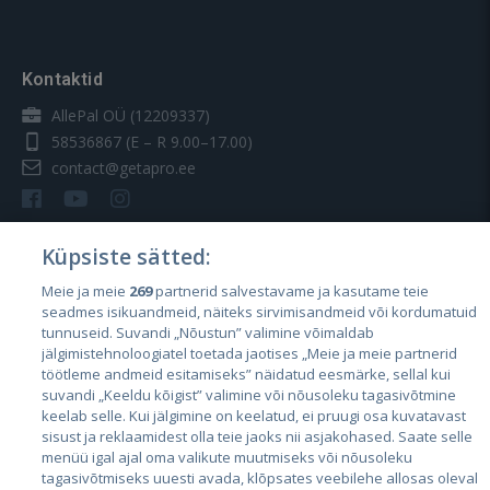
Kontaktid
AllePal OÜ (12209337)
58536867
(E – R 9.00–17.00)
contact@getapro.ee
Küpsiste sätted:
Meie ja meie
269
partnerid salvestavame ja kasutame teie
Riigid
seadmes isikuandmeid, näiteks sirvimisandmeid või kordumatuid
Eesti
tunnuseid. Suvandi „Nõustun” valimine võimaldab
jälgimistehnoloogiatel toetada jaotises „Meie ja meie partnerid
Läti
töötleme andmeid esitamiseks” näidatud eesmärke, sellal kui
suvandi „Keeldu kõigist” valimine või nõusoleku tagasivõtmine
Leedu
keelab selle. Kui jälgimine on keelatud, ei pruugi osa kuvatavast
sisust ja reklaamidest olla teie jaoks nii asjakohased. Saate selle
menüü igal ajal oma valikute muutmiseks või nõusoleku
tagasivõtmiseks uuesti avada, klõpsates veebilehe allosas oleval