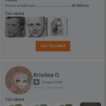
Portree eritellimusel
60-80€/töö
Töö näited
LOO TELLIMUS
Kristina O.
·
0 tagasisidet
Oli saidil: 2 päeva tagasi
Töö näited