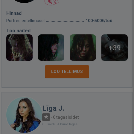
Hinnad
Portree eritellimusel
100-500€/töö
Töö näited
+39
LOO TELLIMUS
Līga J.
·
0 tagasisidet
Oli saidil: 4 kuud tagasi