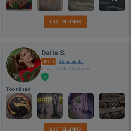
LOO TELLIMUS
Daria S.
5.0
·
4 tagasisidet
Oli saidil: 3 aastat, 2 kuud tagasi
Töö näited
+2
LOO TELLIMUS