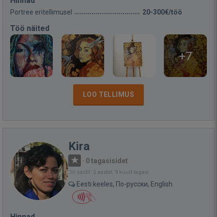
Hinnad
Portree eritellimusel
20-300€/töö
Töö näited
+7
LOO TELLIMUS
Kira
·
0 tagasisidet
Oli saidil: 2 aastat, 9 kuud tagasi
Eesti keeles, По-русски, English
Hinnad