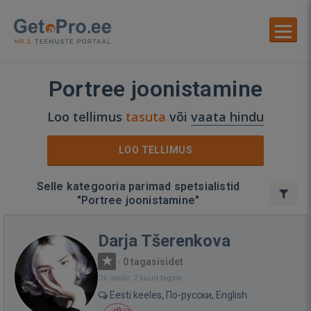
Portree joonistamine
Loo tellimus
tasuta
või
vaata hindu
LOO TELLIMUS
Selle kategooria parimad spetsialistid
"Portree joonistamine"
Darja Tšerenkova
·
0 tagasisidet
Oli saidil: 2 kuud tagasi
Eesti keeles, По-русски, English