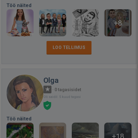
Töö näited
+8
LOO TELLIMUS
Olga
·
0 tagasisidet
Oli saidil: 5 kuud tagasi
Töö näited
+18