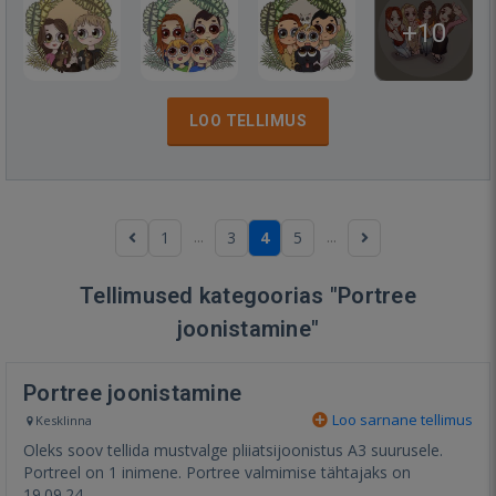
+10
LOO TELLIMUS
...
...
1
3
4
5
Tellimused kategoorias "Portree
joonistamine"
Portree joonistamine
Loo sarnane tellimus
Kesklinna
Oleks soov tellida mustvalge pliiatsijoonistus A3 suurusele.
Portreel on 1 inimene. Portree valmimise tähtajaks on
19.09.24