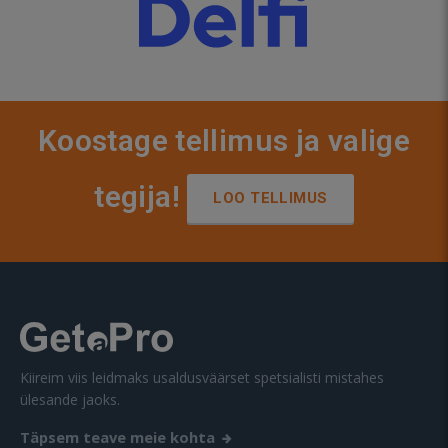
Koostage tellimus ja valige
tegija!
LOO TELLIMUS
Kiireim viis leidmaks usaldusväärset spetsialisti mistahes
ülesande jaoks.
Täpsem teave meie kohta