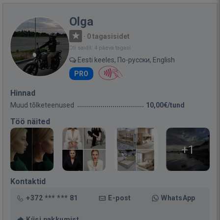
Olga
·
0 tagasisidet
Oli saidil: 4 päeva tagasi
Eesti keeles, По-русски, English
PRO
Hinnad
Muud tõlketeenused
10,00€/tund
Töö näited
+1
Kontaktid
+372 *** *** 81
E-post
WhatsApp
Küsi pakkumist