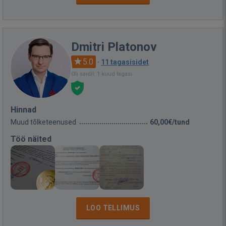
Dmitri Platonov
5.0
·
11 tagasisidet
Oli saidil: 1 kuud tagasi
Hinnad
Muud tõlketeenused
60,00€/tund
Töö näited
LOO TELLIMUS