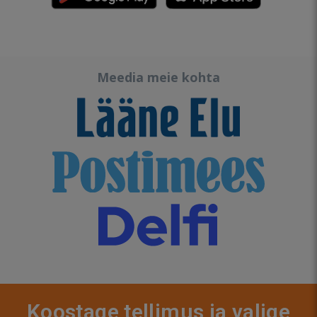
Meedia meie kohta
Koostage tellimus ja valige