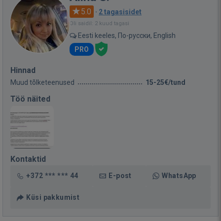
5.0
·
2 tagasisidet
Oli saidil: 2 kuud tagasi
Eesti keeles, По-русски, English
PRO
Hinnad
Muud tõlketeenused
15-25€/tund
Töö näited
Kontaktid
+372 *** *** 44
E-post
WhatsApp
Küsi pakkumist