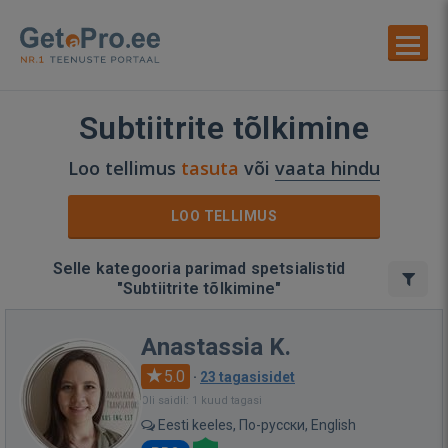
Subtiitrite tõlkimine
Loo tellimus
tasuta
või
vaata hindu
LOO TELLIMUS
Selle kategooria parimad spetsialistid
"Subtiitrite tõlkimine"
Anastassia K.
5.0
·
23 tagasisidet
Oli saidil: 1 kuud tagasi
Eesti keeles, По-русски, English