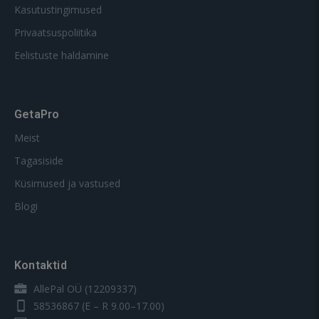
Kasutustingimused
Privaatsuspoliitika
Eelistuste haldamine
GetaPro
Meist
Tagasiside
Küsimused ja vastused
Blogi
Kontaktid
AllePal OÜ (12209337)
58536867
(E – R 9.00–17.00)