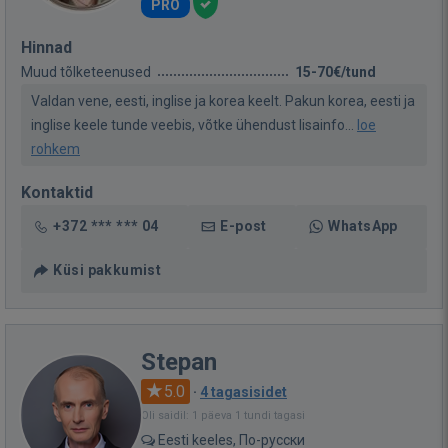
PRO
Hinnad
Muud tõlketeenused
15-70€/tund
Valdan vene, eesti, inglise ja korea keelt. Pakun korea, eesti ja
inglise keele tunde veebis, võtke ühendust lisainfo...
loe
rohkem
Kontaktid
+372 *** *** 04
E-post
WhatsApp
Küsi pakkumist
Stepan
5.0
·
4 tagasisidet
Oli saidil: 1 päeva 1 tundi tagasi
Eesti keeles, По-русски