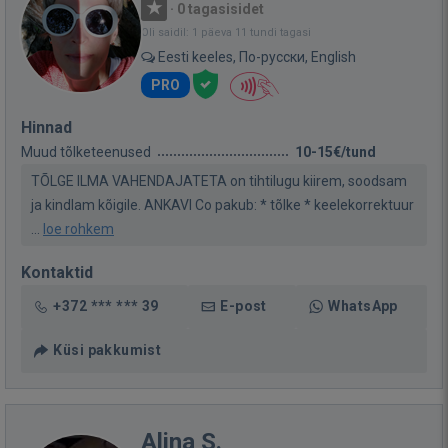
·
0 tagasisidet
Oli saidil: 1 päeva 11 tundi tagasi
Eesti keeles, По-русски, English
PRO
Hinnad
Muud tõlketeenused
10-15€/tund
TÕLGE ILMA VAHENDAJATETA on tihtilugu kiirem, soodsam
ja kindlam kõigile. ANKAVI Co pakub: * tõlke * keelekorrektuur
...
loe rohkem
Kontaktid
+372 *** *** 39
E-post
WhatsApp
Küsi pakkumist
Alina S.