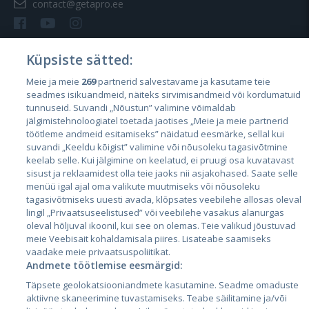
contact@getapro.ee
Küpsiste sätted:
Meie ja meie
269
partnerid salvestavame ja kasutame teie
Riigid
seadmes isikuandmeid, näiteks sirvimisandmeid või kordumatuid
Eesti
tunnuseid. Suvandi „Nõustun” valimine võimaldab
jälgimistehnoloogiatel toetada jaotises „Meie ja meie partnerid
Läti
töötleme andmeid esitamiseks” näidatud eesmärke, sellal kui
suvandi „Keeldu kõigist” valimine või nõusoleku tagasivõtmine
Leedu
keelab selle. Kui jälgimine on keelatud, ei pruugi osa kuvatavast
sisust ja reklaamidest olla teie jaoks nii asjakohased. Saate selle
menüü igal ajal oma valikute muutmiseks või nõusoleku
tagasivõtmiseks uuesti avada, klõpsates veebilehe allosas oleval
lingil „Privaatsuseelistused” või veebilehe vasakus alanurgas
oleval hõljuval ikoonil, kui see on olemas. Teie valikud jõustuvad
meie Veebisait kohaldamisala piires. Lisateabe saamiseks
vaadake meie privaatsuspoliitikat.
Andmete töötlemise eesmärgid:
City24.lv
CVbankas.lt
Täpsete geolokatsiooniandmete kasutamine. Seadme omaduste
City24.ee
Kainos.lt
aktiivne skaneerimine tuvastamiseks. Teabe säilitamine ja/või