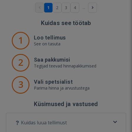
...
1
2
3
4
Kuidas see töötab
1
Loo tellimus
See on tasuta
2
Saa pakkumisi
Tegijad teevad hinnapakkumised
3
Vali spetsialist
Parima hinna ja arvustustega
Küsimused ja vastused
Kuidas luua tellimust