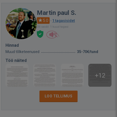
Martin paul S.
5.0
·
1 tagasisidet
Oli saidil: 1 kuud tagasi
Hinnad
Muud tõlketeenused
35-70€/tund
Töö näited
+12
LOO TELLIMUS