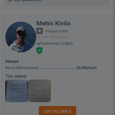
Mehis Kivilo
·
0 tagasisidet
Oli saidil: 5 kuud tagasi
Eesti keeles, English
Hinnad
Muud tõlketeenused
20,00€/tund
Töö näited
LOO TELLIMUS