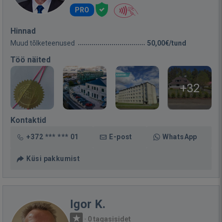
PRO
Hinnad
Muud tõlketeenused
50,00€/tund
Töö näited
+32
Kontaktid
+372 *** *** 01
E-post
WhatsApp
Küsi pakkumist
Igor K.
·
0 tagasisidet