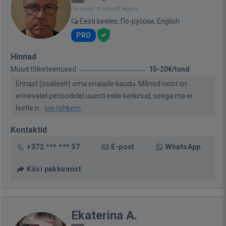
Oli saidil: 9 minutit tagasi
Eesti keeles, По-русски, English
PRO
Hinnad
Muud tõlketeenused
15-20€/tund
Ennast (osaliselt) oma erialade kaudu. Mõned neist on
erinevatel perioodidel uuesti esile kerkinud, seega ma ei
loetle n...
loe rohkem
Kontaktid
+372 *** *** 57
E-post
WhatsApp
Küsi pakkumist
Ekaterina A.