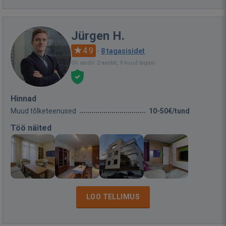
Jürgen H.
4.9
·
8 tagasisidet
Oli saidil: 2 aastat, 9 kuud tagasi
Hinnad
Muud tõlketeenused
10-50€/tund
Töö näited
LOO TELLIMUS