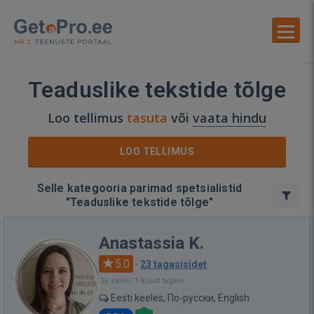
Teaduslike tekstide tõlge
Loo tellimus
tasuta
või
vaata hindu
LOO TELLIMUS
Selle kategooria parimad spetsialistid
"Teaduslike tekstide tõlge"
Anastassia K.
5.0
·
23 tagasisidet
Oli saidil: 1 kuud tagasi
Eesti keeles, По-русски, English