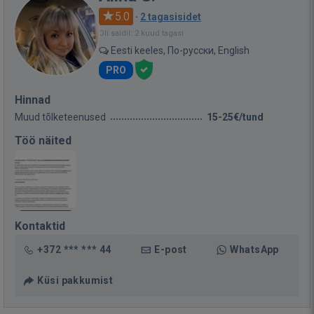
5.0
·
2 tagasisidet
Oli saidil: 2 kuud tagasi
Eesti keeles, По-русски, English
PRO
Hinnad
Muud tõlketeenused
15-25€/tund
Töö näited
Kontaktid
+372 *** *** 44
E-post
WhatsApp
Küsi pakkumist