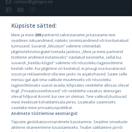
contact@getapro.ee
Küpsiste sätted:
Meie ja meie
269
partnerid salvestavame ja kasutame teie
Riigid
seadmes isikuandmeid, näiteks sirvimisandmeid või kordumatuid
Eesti
tunnuseid. Suvandi „Nõustun” valimine võimaldab
jälgimistehnoloogiatel toetada jaotises „Meie ja meie partnerid
Läti
töötleme andmeid esitamiseks” näidatud eesmärke, sellal kui
suvandi „Keeldu kõigist” valimine või nõusoleku tagasivõtmine
Leedu
keelab selle. Kui jälgimine on keelatud, ei pruugi osa kuvatavast
sisust ja reklaamidest olla teie jaoks nii asjakohased. Saate selle
menüü igal ajal oma valikute muutmiseks või nõusoleku
tagasivõtmiseks uuesti avada, klõpsates veebilehe allosas oleval
lingil „Privaatsuseelistused” või veebilehe vasakus alanurgas
oleval hõljuval ikoonil, kui see on olemas. Teie valikud jõustuvad
meie Veebisait kohaldamisala piires. Lisateabe saamiseks
vaadake meie privaatsuspoliitikat.
Andmete töötlemise eesmärgid:
City24.lv
CVbankas.lt
Täpsete geolokatsiooniandmete kasutamine. Seadme omaduste
City24.ee
Kainos.lt
aktiivne skaneerimine tuvastamiseks. Teabe säilitamine ja/või