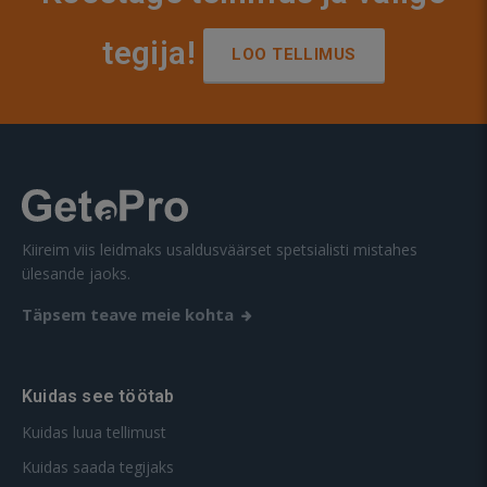
tegija!
LOO TELLIMUS
Kiireim viis leidmaks usaldusväärset spetsialisti mistahes
ülesande jaoks.
Täpsem teave meie kohta
Kuidas see töötab
Kuidas luua tellimust
Kuidas saada tegijaks