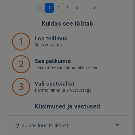
...
1
2
3
4
Kuidas see töötab
1
Loo tellimus
See on tasuta
2
Saa pakkumisi
Tegijad teevad hinnapakkumised
3
Vali spetsialist
Parima hinna ja arvustustega
Küsimused ja vastused
Kuidas luua tellimust