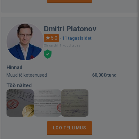
Dmitri Platonov
5.0
·
11 tagasisidet
Oli saidil: 1 kuud tagasi
Hinnad
Muud tõlketeenused
60,00€/tund
Töö näited
LOO TELLIMUS