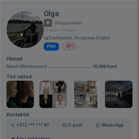
Olga
·
0 tagasisidet
Oli saidil: 14 h tagasi
Eesti keeles, По-русски, English
PRO
Hinnad
Muud tõlketeenused
10,00€/tund
Töö näited
+1
Kontaktid
+372 *** *** 81
E-post
WhatsApp
Küsi pakkumist