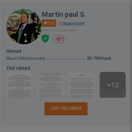
Martin paul S.
5.0
·
1 tagasisidet
Oli saidil: 1 kuud tagasi
Hinnad
Muud tõlketeenused
35-70€/tund
Töö näited
+12
LOO TELLIMUS