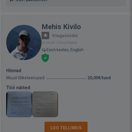
Mehis Kivilo
·
0 tagasisidet
Oli saidil: 5 kuud tagasi
Eesti keeles, English
Hinnad
Muud tõlketeenused
20,00€/tund
Töö näited
LOO TELLIMUS