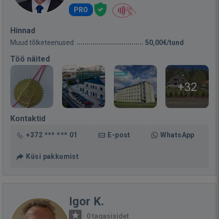
PRO
Hinnad
Muud tõlketeenused
50,00€/tund
Töö näited
+32
Kontaktid
+372 *** *** 01
E-post
WhatsApp
Küsi pakkumist
Igor K.
·
0 tagasisidet