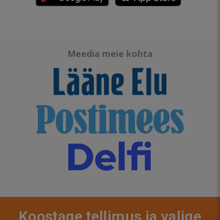
Meedia meie kohta
Koostage tellimus ja valige