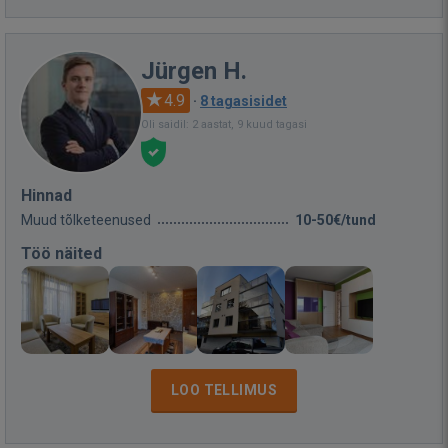
Jürgen H.
4.9
·
8 tagasisidet
Oli saidil: 2 aastat, 9 kuud tagasi
Hinnad
Muud tõlketeenused
10-50€/tund
Töö näited
LOO TELLIMUS