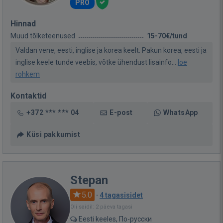
PRO
Hinnad
Muud tõlketeenused
15-70€/tund
Valdan vene, eesti, inglise ja korea keelt. Pakun korea, eesti ja
inglise keele tunde veebis, võtke ühendust lisainfo...
loe
rohkem
Kontaktid
+372 *** *** 04
E-post
WhatsApp
Küsi pakkumist
Stepan
5.0
·
4 tagasisidet
Oli saidil: 2 päeva tagasi
Eesti keeles, По-русски