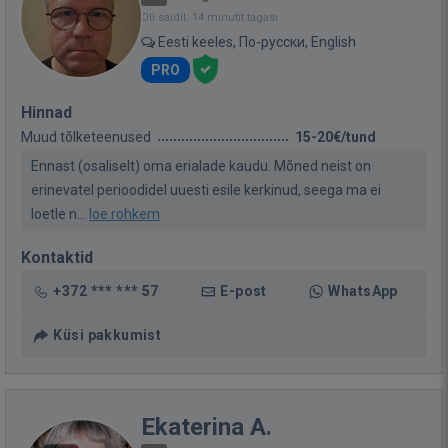
Oli saidil: 14 minutit tagasi
Eesti keeles, По-русски, English
PRO
Hinnad
Muud tõlketeenused
15-20€/tund
Ennast (osaliselt) oma erialade kaudu. Mõned neist on
erinevatel perioodidel uuesti esile kerkinud, seega ma ei
loetle n...
loe rohkem
Kontaktid
+372 *** *** 57
E-post
WhatsApp
Küsi pakkumist
Ekaterina A.