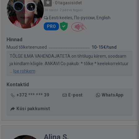
·
0 tagasisidet
Oli saidil: 2 päeva tagasi
Eesti keeles, По-русски, English
PRO
Hinnad
Muud tõlketeenused
10-15€/tund
TÕLGE ILMA VAHENDAJATETA on tihtilugu kiirem, soodsam
ja kindlam kõigile. ANKAVI Co pakub: * tõlke * keelekorrektuur
...
loe rohkem
Kontaktid
+372 *** *** 39
E-post
WhatsApp
Küsi pakkumist
Alina S.